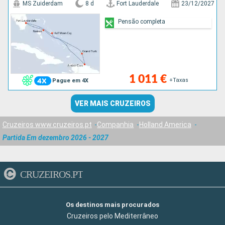
MS Zuiderdam
8 d
Fort Lauderdale
23/12/2027
Pensão completa
1 011 €
+Taxas
Pague em 4X
VER MAIS CRUZEIROS
Cruzeiros www.cruzeiros.pt
Companhia
Holland America
Partida Em dezembro 2026 - 2027
CRUZEIROS.PT
Os destinos mais procurados
Cruzeiros pelo Mediterrâneo