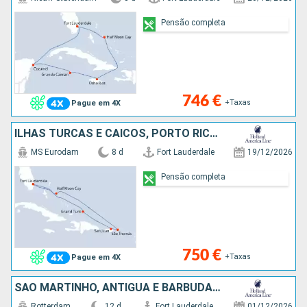
Pensão completa
746 €
+Taxas
Pague em 4X
ILHAS TURCAS E CAICOS, PORTO RICO, SÃO TOMÁS, BAHAMAS, ESTADOS UNIDOS
MS Eurodam
8 d
Fort Lauderdale
19/12/2026
Pensão completa
750 €
+Taxas
Pague em 4X
SÃO MARTINHO, ANTÍGUA E BARBUDA, DOMINICA, SANTA LÚCIA, SÃO TOMÁS, BAHAMAS, ESTADOS UNIDOS
Rotterdam
12 d
Fort Lauderdale
01/12/2026