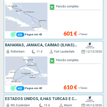
Pensão completa
601 €
+Taxas
Pague em 4X
BAHAMAS, JAMAICA, CAIMÃO (ILHAS), HONDURAS, BELIZE, CARAIBAS - MEXICO, ESTADOS UNIDOS
Rotterdam
11 d
Fort Lauderdale
12/12/2026
Pensão completa
610 €
+Taxas
Pague em 4X
ESTADOS UNIDOS, ILHAS TURCAS E CAICOS, PORTO RICO, SÃO TOMÁS, BAHAMAS, JAMAICA, CAIMÃO (ILHAS), CARAIBAS - MEXICO
MS Zuiderdam
15 d
Miami
05/12/2026