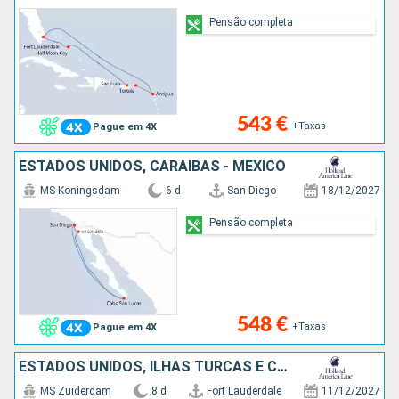
Pensão completa
543 €
+Taxas
Pague em 4X
ESTADOS UNIDOS, CARAIBAS - MEXICO
MS Koningsdam
6 d
San Diego
18/12/2027
Pensão completa
548 €
+Taxas
Pague em 4X
ESTADOS UNIDOS, ILHAS TURCAS E CAICOS, REPÚBLICA DOMINICANA, BAHAMAS
MS Zuiderdam
8 d
Fort Lauderdale
11/12/2027