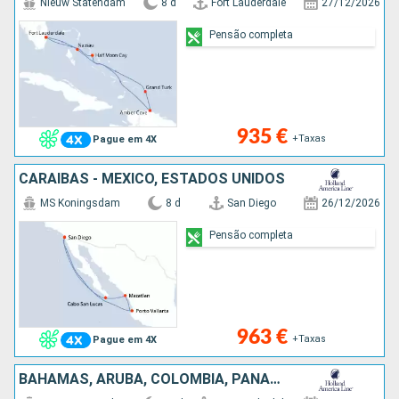
Nieuw Statendam
8 d
Fort Lauderdale
27/12/2026
Pensão completa
935 €
+Taxas
Pague em 4X
CARAIBAS - MEXICO, ESTADOS UNIDOS
MS Koningsdam
8 d
San Diego
26/12/2026
Pensão completa
963 €
+Taxas
Pague em 4X
BAHAMAS, ARUBA, COLÔMBIA, PANAMA, COSTA RICA, CAIMÃO (ILHAS), ESTADOS UNIDOS