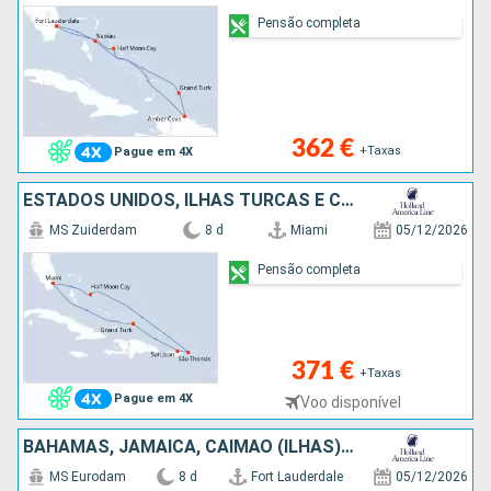
Pensão completa
362 €
+Taxas
Pague em 4X
ESTADOS UNIDOS, ILHAS TURCAS E CAICOS, PORTO RICO, SÃO TOMÁS, BAHAMAS
MS Zuiderdam
8 d
Miami
05/12/2026
Pensão completa
371 €
+Taxas
Pague em 4X
Voo disponível
BAHAMAS, JAMAICA, CAIMÃO (ILHAS), CARAIBAS - MEXICO, ESTADOS UNIDOS
MS Eurodam
8 d
Fort Lauderdale
05/12/2026