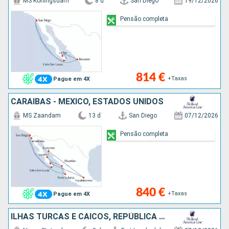
MS Koningsdam
8 d
San Diego
19/12/2026
Pensão completa
814 €
+Taxas
Pague em 4X
CARAIBAS - MEXICO, ESTADOS UNIDOS
MS Zaandam
13 d
San Diego
07/12/2026
Pensão completa
840 €
+Taxas
Pague em 4X
ILHAS TURCAS E CAICOS, REPÚBLICA DOMINICANA, BAHAMAS, ESTADOS UNIDOS