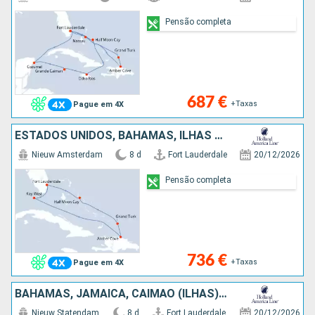
Pensão completa
687 €
+Taxas
Pague em 4X
ESTADOS UNIDOS, BAHAMAS, ILHAS TURCAS E CAICOS, REPÚBLICA DOMINICANA
Nieuw Amsterdam
8 d
Fort Lauderdale
20/12/2026
Pensão completa
736 €
+Taxas
Pague em 4X
BAHAMAS, JAMAICA, CAIMÃO (ILHAS), CARAIBAS - MEXICO, ESTADOS UNIDOS
Nieuw Statendam
8 d
Fort Lauderdale
20/12/2026