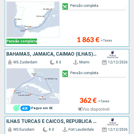
Pensão completa
1 863 €
+Taxas
Pensão completa
BAHAMAS, JAMAICA, CAIMÃO (ILHAS), CARAIBAS - MEXICO, ESTADOS UNIDOS
MS Zuiderdam
8 d
Miami
12/12/2026
Pensão completa
362 €
+Taxas
Pague em 4X
Voo disponível
ILHAS TURCAS E CAICOS, REPÚBLICA DOMINICANA, BAHAMAS, ESTADOS UNIDOS
MS Eurodam
8 d
Fort Lauderdale
12/12/2026