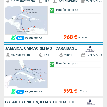
Nieuw Amsterdam
13 d
Fort Lauderdale
27/12/2026
Pensão completa
968 €
+Taxas
Pague em 4X
JAMAICA, CAIMÃO (ILHAS), CARAIBAS - MEXICO, REPÚBLICA DOMINICANA, ILHAS TURCAS E CAICOS, BAHAMAS, ESTADOS UNIDOS
MS Zuiderdam
15 d
Miami
12/12/2026
Pensão completa
991 €
+Taxas
Pague em 4X
ESTADOS UNIDOS, ILHAS TURCAS E CAICOS, REPÚBLICA DOMINICANA, BAHAMAS