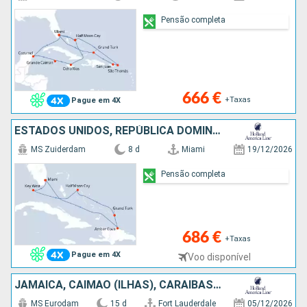
Pensão completa
666 €
+Taxas
Pague em 4X
ESTADOS UNIDOS, REPÚBLICA DOMINICANA, ILHAS TURCAS E CAICOS, BAHAMAS
MS Zuiderdam
8 d
Miami
19/12/2026
Pensão completa
686 €
+Taxas
Pague em 4X
Voo disponível
JAMAICA, CAIMÃO (ILHAS), CARAIBAS - MEXICO, ILHAS TURCAS E CAICOS, REPÚBLICA DOMINICANA, BAHAMAS, ESTADOS UNIDOS
MS Eurodam
15 d
Fort Lauderdale
05/12/2026