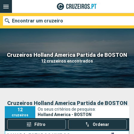
Encontrar um cruzeiro
Quando ir?
Cruzeiros Holland America Partida de BOSTON
12 cruzeiros encontrados
Data de partida
Portos
Companhias
Pesquisar
Cruzeiros Holland America Partida de BOSTON
12
Os seus critérios de pesquisa:
Holland America - BOSTON
cruzeiros
Filtro
Ordenar