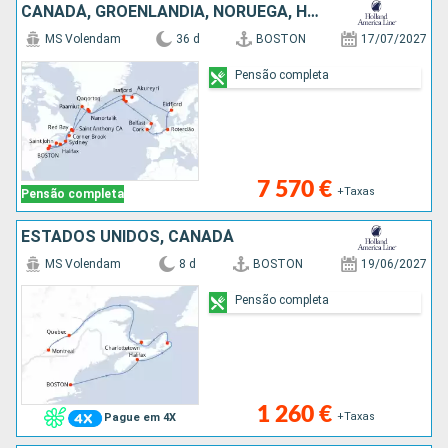
CANADÁ, GROENLANDIA, NORUEGA, HOLANDA, IRLANDA, ISLÂNDIA, ESTADOS UNIDOS
MS Volendam
36 d
BOSTON
17/07/2027
Pensão completa
7 570 €
+Taxas
Pensão completa
ESTADOS UNIDOS, CANADÁ
MS Volendam
8 d
BOSTON
19/06/2027
Pensão completa
1 260 €
+Taxas
Pague em 4X