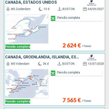
CANADÁ, ESTADOS UNIDOS
MS Zuiderdam
15 d
BOSTON
04/09/2027
Pensão completa
2 624 €
+Taxas
Pensão completa
CANADÁ, GROENLANDIA, ISLÂNDIA, ESTADOS UNIDOS, IRLANDA, HOLANDA, NORUEGA, REINO UNIDO
MS Volendam
36 d
BOSTON
15/07/2028
Pensão completa
7 565 €
+Taxas
Pensão completa