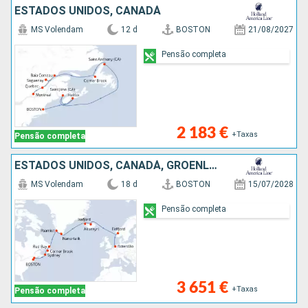
ESTADOS UNIDOS, CANADÁ
MS Volendam
12 d
BOSTON
21/08/2027
Pensão completa
2 183 €
+Taxas
Pensão completa
ESTADOS UNIDOS, CANADÁ, GROENLANDIA, ISLÂNDIA, NORUEGA, HOLANDA
MS Volendam
18 d
BOSTON
15/07/2028
Pensão completa
3 651 €
+Taxas
Pensão completa