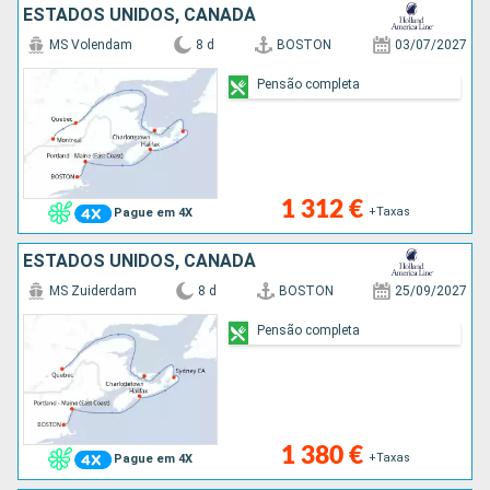
ESTADOS UNIDOS, CANADÁ
MS Volendam
8 d
BOSTON
03/07/2027
Pensão completa
1 312 €
+Taxas
Pague em 4X
ESTADOS UNIDOS, CANADÁ
MS Zuiderdam
8 d
BOSTON
25/09/2027
Pensão completa
1 380 €
+Taxas
Pague em 4X