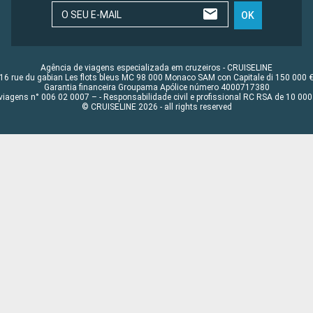
O SEU E-MAIL
OK
Agência de viagens especializada em cruzeiros - CRUISELINE
16 rue du gabian Les flots bleus MC 98 000 Monaco SAM con Capitale di 150 000 
Garantia financeira Groupama Apólice número 4000717380
viagens n° 006 02 0007 – - Responsabilidade civil e profissional RC RSA de 10 0
© CRUISELINE 2026 - all rights reserved