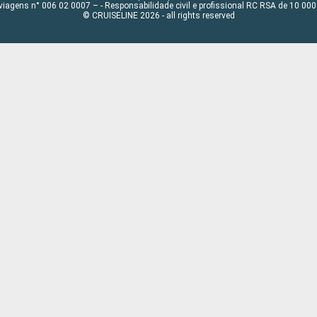
viagens n° 006 02 0007 – - Responsabilidade civil e profissional RC RSA de 10 0
© CRUISELINE 2026 - all rights reserved