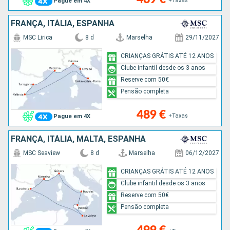
+Taxas
Pague em 4X
FRANÇA, ITÁLIA, ESPANHA
MSC Lirica
8 d
Marselha
29/11/2027
CRIANÇAS GRÁTIS ATÉ 12 ANOS
Clube infantil desde os 3 anos
Reserve com 50€
Pensão completa
489 €
+Taxas
Pague em 4X
FRANÇA, ITÁLIA, MALTA, ESPANHA
MSC Seaview
8 d
Marselha
06/12/2027
CRIANÇAS GRÁTIS ATÉ 12 ANOS
Clube infantil desde os 3 anos
Reserve com 50€
Pensão completa