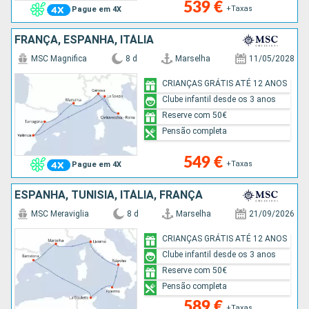
539 €
+Taxas
Pague em 4X
FRANÇA, ESPANHA, ITÁLIA
MSC Magnifica
8 d
Marselha
11/05/2028
CRIANÇAS GRÁTIS ATÉ 12 ANOS
Clube infantil desde os 3 anos
Reserve com 50€
Pensão completa
549 €
+Taxas
Pague em 4X
ESPANHA, TUNÍSIA, ITÁLIA, FRANÇA
MSC Meraviglia
8 d
Marselha
21/09/2026
CRIANÇAS GRÁTIS ATÉ 12 ANOS
Clube infantil desde os 3 anos
Reserve com 50€
Pensão completa
589 €
+Taxas