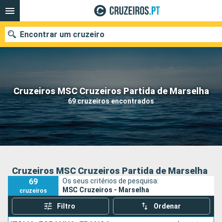
Encontrar um cruzeiro
Quando ir?
Cruzeiros MSC Cruzeiros Partida de Marselha
69 cruzeiros encontrados
Data de partida
Portos
Companhias
Pesquisar
Cruzeiros MSC Cruzeiros Partida de Marselha
69
Os seus critérios de pesquisa:
MSC Cruzeiros - Marselha
cruzeiros
Filtro
Ordenar