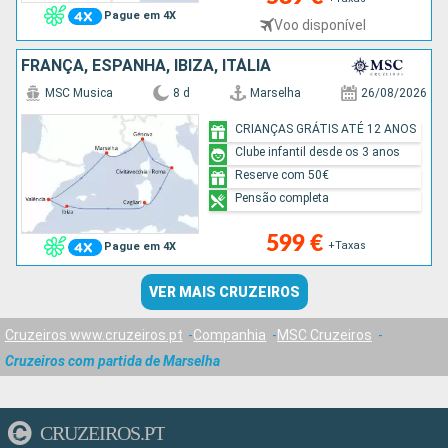
Pague em 4X
Voo disponível
FRANÇA, ESPANHA, IBIZA, ITÁLIA
MSC Musica
8 d
Marselha
26/08/2026
CRIANÇAS GRÁTIS ATÉ 12 ANOS
Clube infantil desde os 3 anos
Reserve com 50€
Pensão completa
599 €
+Taxas
Pague em 4X
VER MAIS CRUZEIROS
Cruzeiros www.cruzeiros.pt
Companhia
MSC Cruzeiros
Cruzeiros com partida de Marselha
CRUZEIROS.PT