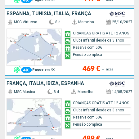
ESPANHA, TUNÍSIA, ITÁLIA, FRANÇA
MSC Virtuosa
8 d
Marselha
25/10/2027
CRIANÇAS GRÁTIS ATÉ 12 ANOS
Clube infantil desde os 3 anos
Reserve com 50€
Pensão completa
469 €
+Taxas
Pague em 4X
FRANÇA, ITÁLIA, IBIZA, ESPANHA
MSC Musica
8 d
Marselha
14/05/2027
CRIANÇAS GRÁTIS ATÉ 12 ANOS
Clube infantil desde os 3 anos
Reserve com 50€
Pensão completa
489 €