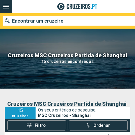
Encontrar um cruzeiro
Quando ir?
Cruzeiros MSC Cruzeiros Partida de Shanghai
15 cruzeiros encontrados
Data de partida
Portos
Companhias
Pesquisar
Cruzeiros MSC Cruzeiros Partida de Shanghai
15
Os seus critérios de pesquisa:
MSC Cruzeiros - Shanghai
cruzeiros
Filtro
Ordenar