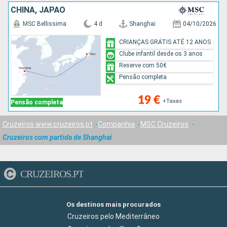
CHINA, JAPÃO
MSC Bellissima
4 d
Shanghai
04/10/2026
CRIANÇAS GRÁTIS ATÉ 12 ANOS
Clube infantil desde os 3 anos
Reserve com 50€
Pensão completa
19 €
+Taxas
Pensão completa
Cruzeiros www.cruzeiros.pt
Companhia
MSC Cruzeiros
Cruzeiros com partida de Shanghai
CRUZEIROS.PT
Os destinos mais procurados
Cruzeiros pelo Mediterrâneo