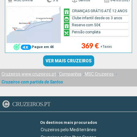
MSC Divina
5 d
Santos
04/03/2027
CRIANÇAS GRÁTIS ATÉ 12 ANOS
Clube infantil desde os 3 anos
Reserve com 50€
Pensão completa
369 €
+Taxas
Pague em 4X
VER MAIS CRUZEIROS
Cruzeiros www.cruzeiros.pt
Companhia
MSC Cruzeiros
Cruzeiros com partida de Santos
CRUZEIROS.PT
Os destinos mais procurados
Cruzeiros pelo Mediterrâneo