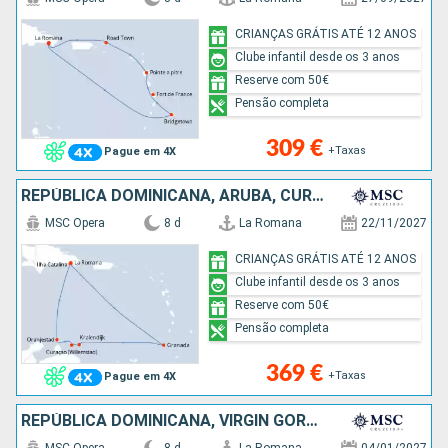
CRIANÇAS GRÁTIS ATÉ 12 ANOS
Clube infantil desde os 3 anos
Reserve com 50€
Pensão completa
309 €
+Taxas
Pague em 4X
REPÚBLICA DOMINICANA, ARUBA, CURAÇAO, BONAIRE, GRENADA
MSC Opera
8 d
La Romana
22/11/2027
CRIANÇAS GRÁTIS ATÉ 12 ANOS
Clube infantil desde os 3 anos
Reserve com 50€
Pensão completa
369 €
+Taxas
Pague em 4X
REPÚBLICA DOMINICANA, VIRGIN GORDA, SÃO CRISTÓVÃO E NEVES, SÃO MARTINHO