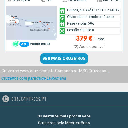
MSC Opera
8 d
La Romana
04/01/2027
CRIANÇAS GRÁTIS ATÉ 12 ANOS
Clube infantil desde os 3 anos
Reserve com 50€
Pensão completa
379 €
+Taxas
Pague em 4X
Voo disponível
VER MAIS CRUZEIROS
Cruzeiros www.cruzeiros.pt
Companhia
MSC Cruzeiros
Cruzeiros com partida de La Romana
CRUZEIROS.PT
Os destinos mais procurados
Cruzeiros pelo Mediterrâneo