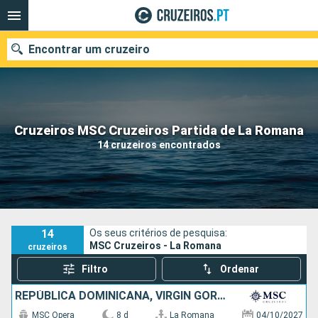
Encontrar um cruzeiro
Quando ir?
Cruzeiros MSC Cruzeiros Partida de La Romana
14 cruzeiros encontrados
Data de partida
Portos
Companhias
Pesquisar
14
Os seus critérios de pesquisa:
MSC Cruzeiros - La Romana
cruzeiros
Filtro
Ordenar
REPÚBLICA DOMINICANA, VIRGIN GORDA, SÃO MARTINHO, MARTINICA, ANTÍGUA E BARBUDA
MSC Opera
8 d
La Romana
04/10/2027