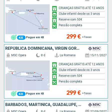
CRIANÇAS GRÁTIS ATÉ 12 ANOS
Clube infantil desde os 3 anos
Reserve com 50€
Pensão completa
299 €
+Taxas
Pague em 4X
REPÚBLICA DOMINICANA, VIRGIN GORDA, SÃO MARTINHO, SÃO CRISTÓVÃO E NEVES, ANTÍGUA E BARBUDA
MSC Opera
8 d
La Romana
15/11/2027
CRIANÇAS GRÁTIS ATÉ 12 ANOS
Clube infantil desde os 3 anos
Reserve com 50€
Pensão completa
299 €
+Taxas
Pague em 4X
BARBADOS, MARTINICA, GUADALUPE, TORTOLA, REPÚBLICA DOMINICANA
MSC Opera
8 d
La Romana
27/09/2027