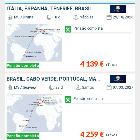
ITÁLIA, ESPANHA, TENERIFE, BRASIL
MSC Divina
18 d
Nápoles
29/10/2026
Pensão completa
4 139 €
+Taxas
Pensão completa
BRASIL, CABO VERDE, PORTUGAL, MARROCOS, MAIORCA, ESPANHA, FRANÇA
MSC Seaview
23 d
Santos
07/03/2027
Pensão completa
4 259 €
+Taxas
Pensão completa