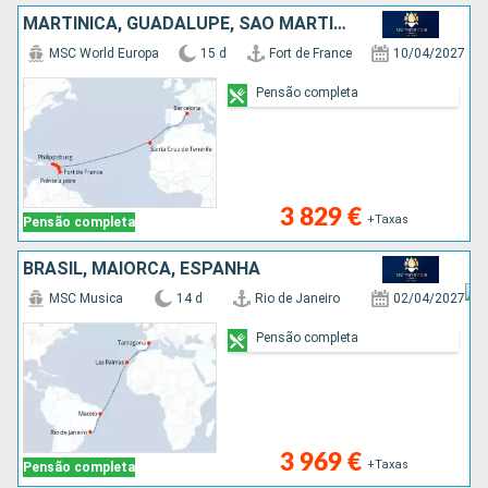
MARTINICA, GUADALUPE, SÃO MARTINHO, TORTOLA, ANTÍGUA E BARBUDA, TENERIFE, ESPANHA
MSC World Europa
15 d
Fort de France
10/04/2027
Pensão completa
3 829 €
+Taxas
Pensão completa
BRASIL, MAIORCA, ESPANHA
MSC Musica
14 d
Rio de Janeiro
02/04/2027
Pensão completa
3 969 €
+Taxas
Pensão completa