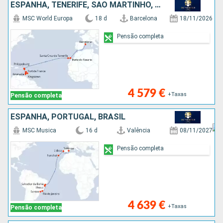
ESPANHA, TENERIFE, SÃO MARTINHO, ST VINCENT E GRENADINES, BARBADOS, GRENADA, MARTINICA
MSC World Europa
18 d
Barcelona
18/11/2026
Pensão completa
4 579 €
+Taxas
Pensão completa
ESPANHA, PORTUGAL, BRASIL
MSC Musica
16 d
Valência
08/11/2027
Pensão completa
4 639 €
+Taxas
Pensão completa