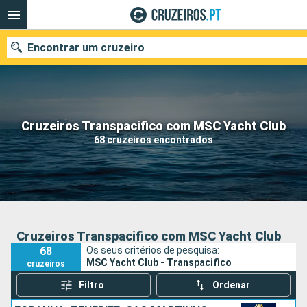
Encontrar um cruzeiro
Quando ir?
Cruzeiros Transpacifico com MSC Yacht Club
68 cruzeiros encontrados
Data de partida
Portos
Companhias
Pesquisar
Cruzeiros Transpacifico com MSC Yacht Club
68
Os seus critérios de pesquisa:
MSC Yacht Club - Transpacifico
cruzeiros
Filtro
Ordenar