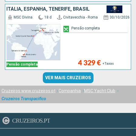
ITÁLIA, ESPANHA, TENERIFE, BRASIL
MSC Divina
18 d
Civitavecchia - Roma
30/10/2026
Pensão completa
4 329 €
+Taxas
Pensão completa
VER MAIS CRUZEIROS
Cruzeiros www.cruzeiros.pt
Companhia
MSC Yacht Club
Cruzeiros Transpacifico
CRUZEIROS.PT