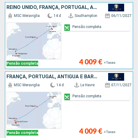
REINO UNIDO, FRANÇA, PORTUGAL, ANTÍGUA E BARBUDA, ST VINCENT E GRENADINES, BARBADOS
MSC Meraviglia
14 d
Southampton
06/11/2027
Pensão completa
4 009 €
+Taxas
Pensão completa
FRANÇA, PORTUGAL, ANTÍGUA E BARBUDA, ST VINCENT E GRENADINES, BARBADOS, MARTINICA
MSC Meraviglia
14 d
Le Havre
07/11/2027
Pensão completa
4 009 €
+Taxas
Pensão completa