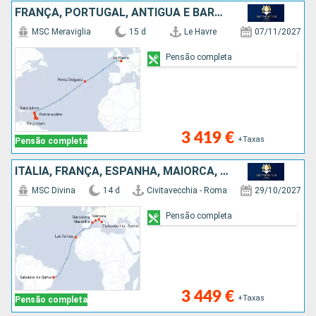
FRANÇA, PORTUGAL, ANTÍGUA E BARBUDA, ST VINCENT E GRENADINES, BARBADOS, MARTINICA, GUADALUPE
MSC Meraviglia
15 d
Le Havre
07/11/2027
Pensão completa
3 419 €
+Taxas
Pensão completa
ITÁLIA, FRANÇA, ESPANHA, MAIORCA, BRASIL
MSC Divina
14 d
Civitavecchia - Roma
29/10/2027
Pensão completa
3 449 €
+Taxas
Pensão completa