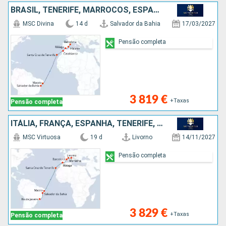
BRASIL, TENERIFE, MARROCOS, ESPANHA
MSC Divina
14 d
Salvador da Bahia
17/03/2027
Pensão completa
3 819 €
+Taxas
Pensão completa
ITÁLIA, FRANÇA, ESPANHA, TENERIFE, BRASIL
MSC Virtuosa
19 d
Livorno
14/11/2027
Pensão completa
3 829 €
+Taxas
Pensão completa