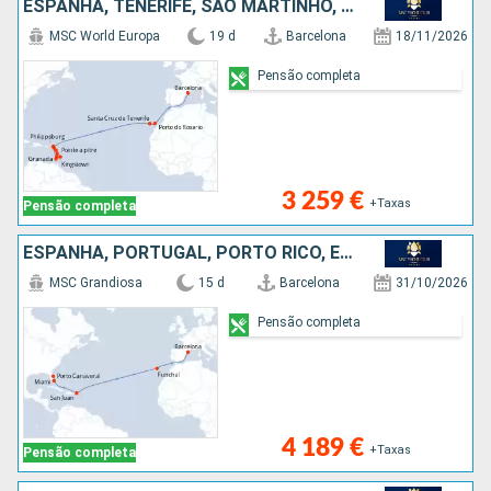
ESPANHA, TENERIFE, SÃO MARTINHO, ST VINCENT E GRENADINES, BARBADOS, GRENADA, MARTINICA, GUADALUPE
MSC World Europa
19 d
Barcelona
18/11/2026
Pensão completa
3 259 €
+Taxas
Pensão completa
ESPANHA, PORTUGAL, PORTO RICO, ESTADOS UNIDOS
MSC Grandiosa
15 d
Barcelona
31/10/2026
Pensão completa
4 189 €
+Taxas
Pensão completa