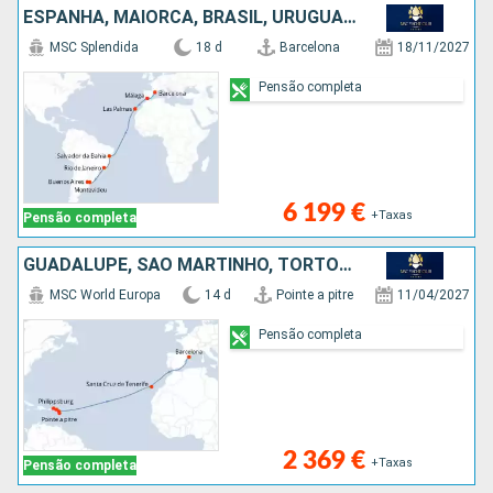
ESPANHA, MAIORCA, BRASIL, URUGUAI, ARGENTINA
MSC Splendida
18 d
Barcelona
18/11/2027
Pensão completa
6 199 €
+Taxas
Pensão completa
GUADALUPE, SÃO MARTINHO, TORTOLA, ANTÍGUA E BARBUDA, TENERIFE, ESPANHA
MSC World Europa
14 d
Pointe a pitre
11/04/2027
Pensão completa
2 369 €
+Taxas
Pensão completa