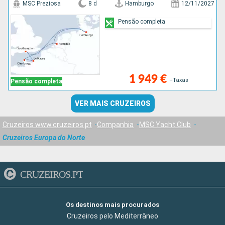
MSC Preziosa
8 d
Hamburgo
12/11/2027
Pensão completa
1 949 €
+Taxas
Pensão completa
VER MAIS CRUZEIROS
Cruzeiros www.cruzeiros.pt
Companhia
MSC Yacht Club
Cruzeiros Europa do Norte
CRUZEIROS.PT
Os destinos mais procurados
Cruzeiros pelo Mediterrâneo