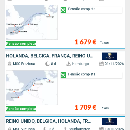
Pensão completa
1 679 €
+Taxas
Pensão completa
HOLANDA, BÉLGICA, FRANÇA, REINO UNIDO, ALEMANHA
MSC Preziosa
8 d
Hamburgo
01/11/2026
Pensão completa
1 709 €
+Taxas
Pensão completa
REINO UNIDO, BÉLGICA, HOLANDA, FRANÇA
MSC Virtuosa
6 d
Southampton
19/10/2026