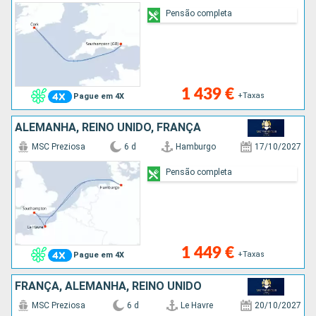
Pensão completa
1 439 €
+Taxas
Pague em 4X
ALEMANHA, REINO UNIDO, FRANÇA
MSC Preziosa
6 d
Hamburgo
17/10/2027
Pensão completa
1 449 €
+Taxas
Pague em 4X
FRANÇA, ALEMANHA, REINO UNIDO
MSC Preziosa
6 d
Le Havre
20/10/2027