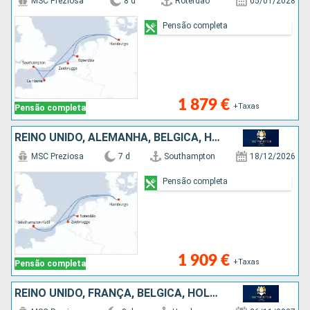
MSC Preziosa
8 d
Roterdão
05/01/2028
Pensão completa
1 879 €
+Taxas
Pensão completa
REINO UNIDO, ALEMANHA, BÉLGICA, HOLANDA
MSC Preziosa
7 d
Southampton
18/12/2026
Pensão completa
1 909 €
+Taxas
Pensão completa
REINO UNIDO, FRANÇA, BÉLGICA, HOLANDA, ALEMANHA