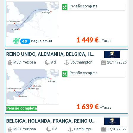
Pensão completa
1 449 €
+Taxas
Pague em 4X
REINO UNIDO, ALEMANHA, BÉLGICA, HOLANDA, FRANÇA
MSC Preziosa
8 d
Southampton
20/11/2026
Pensão completa
1 639 €
+Taxas
Pensão completa
BÉLGICA, HOLANDA, FRANÇA, REINO UNIDO, ALEMANHA
MSC Preziosa
8 d
Hamburgo
17/01/2027