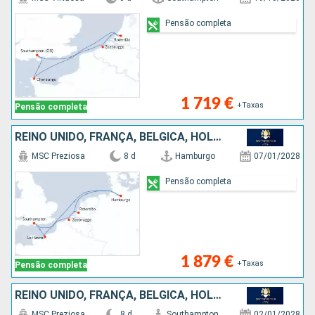
Pensão completa
1 719 €
+Taxas
Pensão completa
REINO UNIDO, FRANÇA, BÉLGICA, HOLANDA, ALEMANHA
MSC Preziosa
8 d
Hamburgo
07/01/2028
Pensão completa
1 879 €
+Taxas
Pensão completa
REINO UNIDO, FRANÇA, BÉLGICA, HOLANDA, ALEMANHA
MSC Preziosa
8 d
Southampton
02/01/2028