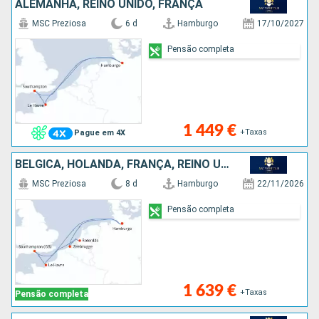
ALEMANHA, REINO UNIDO, FRANÇA
MSC Preziosa
6 d
Hamburgo
17/10/2027
Pensão completa
1 449 €
+Taxas
Pague em 4X
BÉLGICA, HOLANDA, FRANÇA, REINO UNIDO, ALEMANHA
MSC Preziosa
8 d
Hamburgo
22/11/2026
Pensão completa
1 639 €
+Taxas
Pensão completa