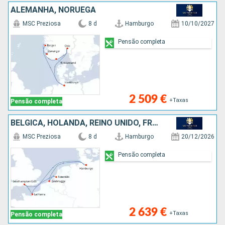
ALEMANHA, NORUEGA
MSC Preziosa
8 d
Hamburgo
10/10/2027
Pensão completa
2 509 €
+Taxas
Pensão completa
BÉLGICA, HOLANDA, REINO UNIDO, FRANÇA, ALEMANHA
MSC Preziosa
8 d
Hamburgo
20/12/2026
Pensão completa
2 639 €
+Taxas
Pensão completa