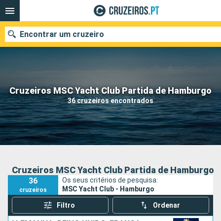
Encontrar um cruzeiro
Quando ir?
Cruzeiros MSC Yacht Club Partida de Hamburgo
36 cruzeiros encontrados
Data de partida
Portos
Companhias
Pesquisar
Cruzeiros MSC Yacht Club Partida de Hamburgo
36
Os seus critérios de pesquisa:
MSC Yacht Club - Hamburgo
cruzeiros
Filtro
Ordenar