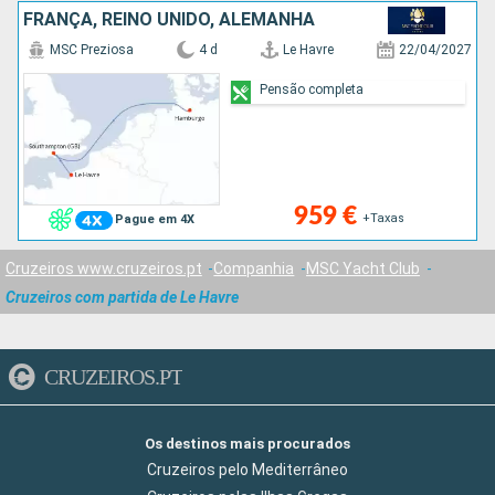
FRANÇA, REINO UNIDO, ALEMANHA
MSC Preziosa
4 d
Le Havre
22/04/2027
Pensão completa
959 €
+Taxas
Pague em 4X
Cruzeiros www.cruzeiros.pt
Companhia
MSC Yacht Club
Cruzeiros com partida de Le Havre
CRUZEIROS.PT
Os destinos mais procurados
Cruzeiros pelo Mediterrâneo