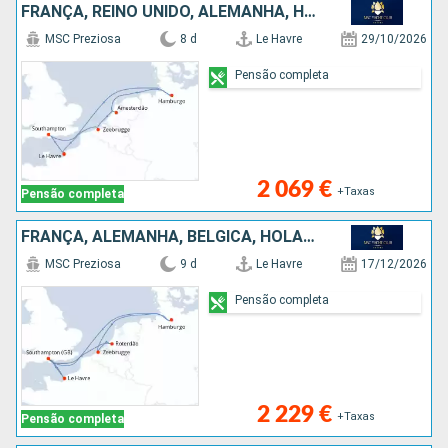
FRANÇA, REINO UNIDO, ALEMANHA, HOLANDA, BÉLGICA
MSC Preziosa
8 d
Le Havre
29/10/2026
Pensão completa
2 069 €
+Taxas
Pensão completa
FRANÇA, ALEMANHA, BÉLGICA, HOLANDA, REINO UNIDO
MSC Preziosa
9 d
Le Havre
17/12/2026
Pensão completa
2 229 €
+Taxas
Pensão completa