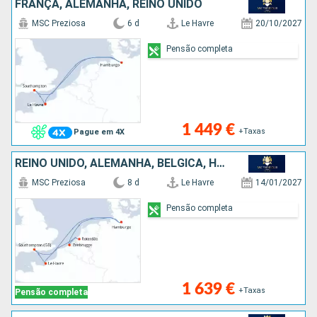
FRANÇA, ALEMANHA, REINO UNIDO
MSC Preziosa
6 d
Le Havre
20/10/2027
Pensão completa
1 449 €
+Taxas
Pague em 4X
REINO UNIDO, ALEMANHA, BÉLGICA, HOLANDA, FRANÇA
MSC Preziosa
8 d
Le Havre
14/01/2027
Pensão completa
1 639 €
+Taxas
Pensão completa