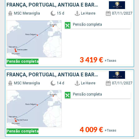
FRANÇA, PORTUGAL, ANTÍGUA E BARBUDA, ST VINCENT E GRENADINES, BARBADOS, MARTINICA, GUADALUPE
MSC Meraviglia
15 d
Le Havre
07/11/2027
Pensão completa
3 419 €
+Taxas
Pensão completa
FRANÇA, PORTUGAL, ANTÍGUA E BARBUDA, ST VINCENT E GRENADINES, BARBADOS, MARTINICA
MSC Meraviglia
14 d
Le Havre
07/11/2027
Pensão completa
4 009 €
+Taxas
Pensão completa