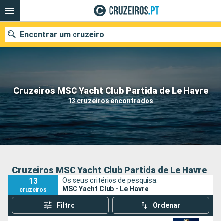
Encontrar um cruzeiro
Quando ir?
Cruzeiros MSC Yacht Club Partida de Le Havre
13 cruzeiros encontrados
Data de partida
Portos
Companhias
Pesquisar
Cruzeiros MSC Yacht Club Partida de Le Havre
13
Os seus critérios de pesquisa:
MSC Yacht Club - Le Havre
cruzeiros
Filtro
Ordenar