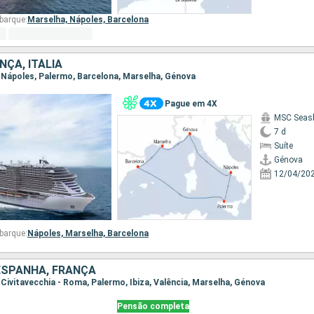
barque:
Marselha,
Nápoles,
Barcelona
NÇA, ITÁLIA
, Nápoles, Palermo, Barcelona, Marselha, Génova
Pague em 4X
MSC Seas
7 d
Suíte
Génova
12/04/20
barque:
Nápoles,
Marselha,
Barcelona
, ESPANHA, FRANÇA
, Civitavecchia - Roma, Palermo, Ibiza, Valência, Marselha, Génova
Pensão completa