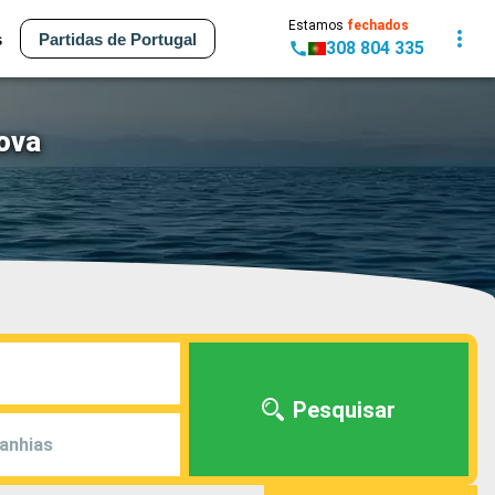
Estamos
fechados
s
Partidas de Portugal
308 804 335
ova
Pesquisar
anhias