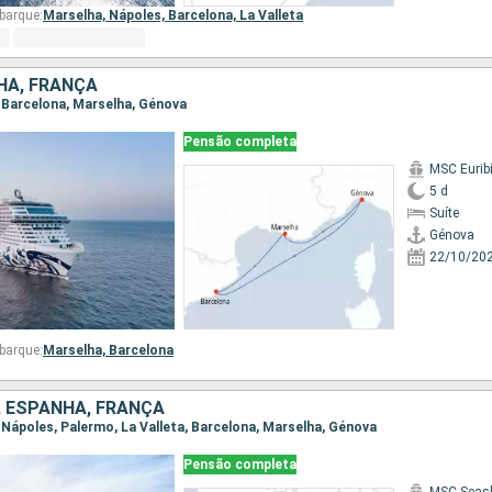
barque:
Marselha,
Nápoles,
Barcelona,
La Valleta
NHA, FRANÇA
, Barcelona, Marselha, Génova
Pensão completa
MSC Eurib
5 d
Suíte
Génova
22/10/20
barque:
Marselha,
Barcelona
A, ESPANHA, FRANÇA
, Nápoles, Palermo, La Valleta, Barcelona, Marselha, Génova
Pensão completa