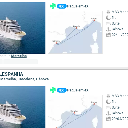
Pague em 4X
MSC Magni
5 d
Suíte
Génova
02/11/20
barque:
Marselha
A,ESPANHA
, Marselha, Barcelona, Génova
Pague em 4X
MSC Magni
5 d
Suíte
Génova
29/04/20