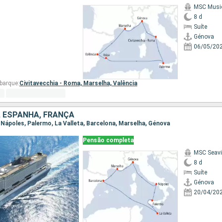
MSC Musi
8 d
Suíte
Génova
06/05/20
barque:
Civitavecchia - Roma,
Marselha,
Valência
A, ESPANHA, FRANÇA
, Nápoles, Palermo, La Valleta, Barcelona, Marselha, Génova
Pensão completa
MSC Seav
8 d
Suíte
Génova
20/04/20