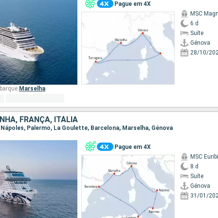
Pague em 4X
MSC Magni
6 d
Suíte
Génova
28/10/20
barque:
Marselha
NHA, FRANÇA, ITÁLIA
, Nápoles, Palermo, La Goulette, Barcelona, Marselha, Génova
Pague em 4X
MSC Eurib
8 d
Suíte
Génova
31/01/20