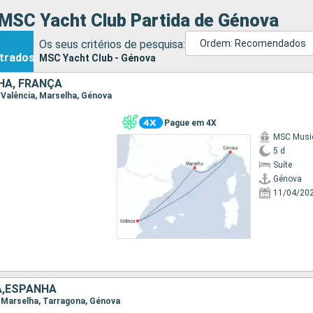
 MSC Yacht Club Partida de Génova
Os seus critérios de pesquisa:
Ordem: Recomendados
trados
MSC Yacht Club - Génova
NHA, FRANÇA
, Valência, Marselha, Génova
Pague em 4X
MSC Musi
5 d
Suíte
Génova
11/04/20
A,ESPANHA
, Marselha, Tarragona, Génova