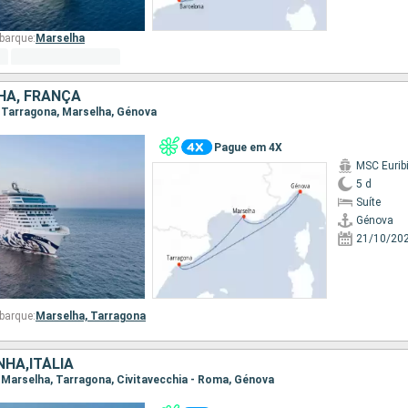
barque:
Marselha
NHA, FRANÇA
, Tarragona, Marselha, Génova
Pague em 4X
MSC Eurib
5 d
Suíte
Génova
21/10/20
barque:
Marselha,
Tarragona
HA,ITÁLIA
, Marselha, Tarragona, Civitavecchia - Roma, Génova