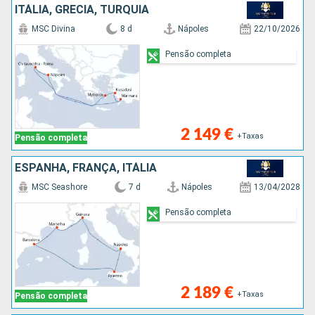
ITÁLIA, GRÉCIA, TURQUIA
MSC Divina
8 d
Nápoles
22/10/2026
Pensão completa
2 149 €
+Taxas
Pensão completa
ESPANHA, FRANÇA, ITÁLIA
MSC Seashore
7 d
Nápoles
13/04/2028
Pensão completa
2 189 €
+Taxas
Pensão completa