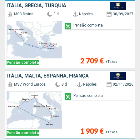
ITÁLIA, GRÉCIA, TURQUIA
MSC Divina
8 d
Nápoles
30/09/2027
Pensão completa
2 709 €
+Taxas
Pensão completa
ITÁLIA, MALTA, ESPANHA, FRANÇA
MSC World Europa
8 d
Nápoles
02/11/2026
Pensão completa
1 909 €
+Taxas
Pensão completa