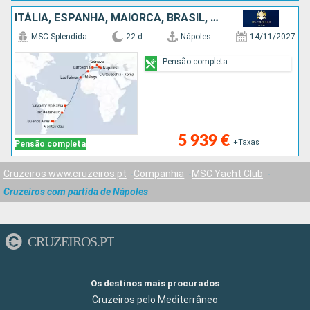
ITÁLIA, ESPANHA, MAIORCA, BRASIL, URUGUAI, ARGENTINA
MSC Splendida
22 d
Nápoles
14/11/2027
Pensão completa
5 939 €
+Taxas
Pensão completa
Cruzeiros www.cruzeiros.pt
Companhia
MSC Yacht Club
Cruzeiros com partida de Nápoles
CRUZEIROS.PT
Os destinos mais procurados
Cruzeiros pelo Mediterrâneo