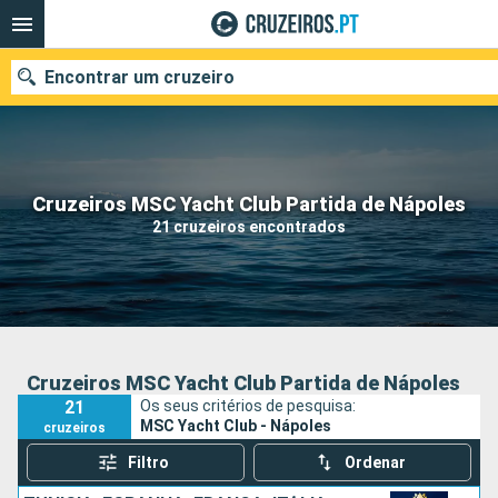
Encontrar um cruzeiro
Quando ir?
Cruzeiros MSC Yacht Club Partida de Nápoles
21 cruzeiros encontrados
Data de partida
Portos
Companhias
Pesquisar
Cruzeiros MSC Yacht Club Partida de Nápoles
21
Os seus critérios de pesquisa:
MSC Yacht Club - Nápoles
cruzeiros
Filtro
Ordenar