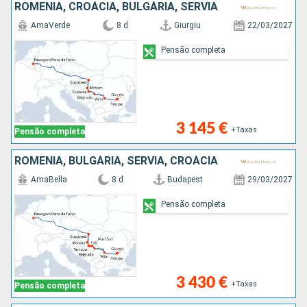
ROMÊNIA, CROÁCIA, BULGÁRIA, SÉRVIA
AmaVerde
8 d
Giurgiu
22/03/2027
Pensão completa
3 145 €
+Taxas
Pensão completa
ROMÊNIA, BULGÁRIA, SÉRVIA, CROÁCIA
AmaBella
8 d
Budapest
29/03/2027
Pensão completa
3 430 €
+Taxas
Pensão completa