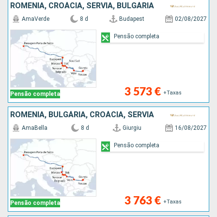
ROMÊNIA, CROÁCIA, SÉRVIA, BULGÁRIA
AmaVerde
8 d
Budapest
02/08/2027
Pensão completa
3 573 €
+Taxas
Pensão completa
ROMÊNIA, BULGÁRIA, CROÁCIA, SÉRVIA
AmaBella
8 d
Giurgiu
16/08/2027
Pensão completa
3 763 €
+Taxas
Pensão completa