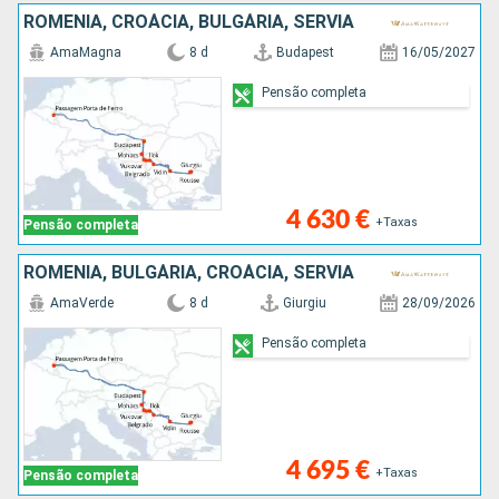
ROMÊNIA, CROÁCIA, BULGÁRIA, SÉRVIA
AmaMagna
8 d
Budapest
16/05/2027
Pensão completa
4 630 €
+Taxas
Pensão completa
ROMÊNIA, BULGÁRIA, CROÁCIA, SÉRVIA
AmaVerde
8 d
Giurgiu
28/09/2026
Pensão completa
4 695 €
+Taxas
Pensão completa