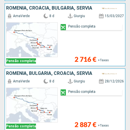
ROMÊNIA, CROÁCIA, BULGÁRIA, SÉRVIA
AmaVerde
8 d
Giurgiu
15/03/2027
Pensão completa
2 716 €
+Taxas
Pensão completa
ROMÊNIA, BULGÁRIA, CROÁCIA, SÉRVIA
AmaVerde
8 d
Giurgiu
28/12/2026
Pensão completa
2 887 €
+Taxas
Pensão completa