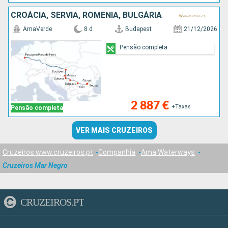
CROÁCIA, SÉRVIA, ROMÊNIA, BULGÁRIA
AmaVerde
8 d
Budapest
21/12/2026
Pensão completa
2 887 €
+Taxas
Pensão completa
VER MAIS CRUZEIROS
Cruzeiros www.cruzeiros.pt
Companhia
Ama Waterways
Cruzeiros Mar Negro
CRUZEIROS.PT