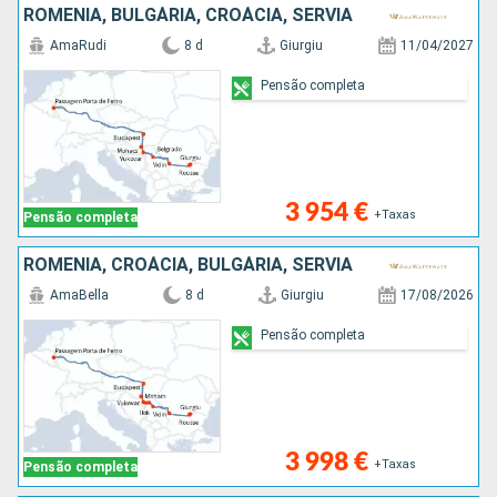
ROMÊNIA, BULGÁRIA, CROÁCIA, SÉRVIA
AmaRudi
8 d
Giurgiu
11/04/2027
Pensão completa
3 954 €
+Taxas
Pensão completa
ROMÊNIA, CROÁCIA, BULGÁRIA, SÉRVIA
AmaBella
8 d
Giurgiu
17/08/2026
Pensão completa
3 998 €
+Taxas
Pensão completa