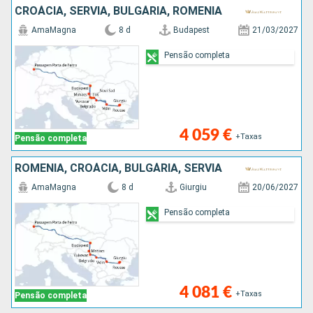
CROÁCIA, SÉRVIA, BULGÁRIA, ROMÊNIA
AmaMagna
8 d
Budapest
21/03/2027
Pensão completa
4 059 €
+Taxas
Pensão completa
ROMÊNIA, CROÁCIA, BULGÁRIA, SÉRVIA
AmaMagna
8 d
Giurgiu
20/06/2027
Pensão completa
4 081 €
+Taxas
Pensão completa