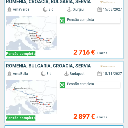
ROMÊNIA, CROÁCIA, BULGÁRIA, SÉRVIA
AmaVerde
8 d
Giurgiu
15/03/2027
Pensão completa
2 716 €
+Taxas
Pensão completa
ROMÊNIA, BULGÁRIA, CROÁCIA, SÉRVIA
AmaBella
8 d
Budapest
15/11/2027
Pensão completa
2 897 €
+Taxas
Pensão completa