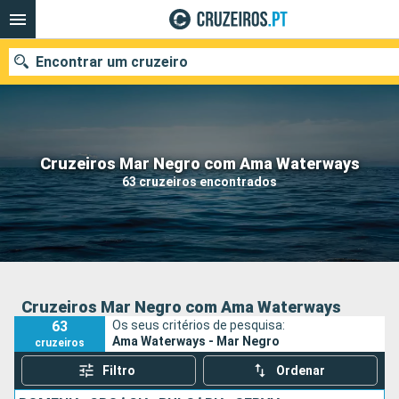
Encontrar um cruzeiro
Quando ir?
Cruzeiros Mar Negro com Ama Waterways
63 cruzeiros encontrados
Data de partida
Portos
Companhias
Pesquisar
Cruzeiros Mar Negro com Ama Waterways
63
Os seus critérios de pesquisa:
Ama Waterways - Mar Negro
cruzeiros
Filtro
Ordenar