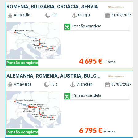
ROMÊNIA, BULGÁRIA, CROÁCIA, SÉRVIA
AmaBella
8 d
Giurgiu
21/09/2026
Pensão completa
4 695 €
+Taxas
Pensão completa
ALEMANHA, ROMÊNIA, ÁUSTRIA, BULGÁRIA, SÉRVIA, ESLOVÁQUIA, CROÁCIA
AmaVerde
15 d
Vilshofen
03/05/2027
Pensão completa
6 795 €
+Taxas
Pensão completa