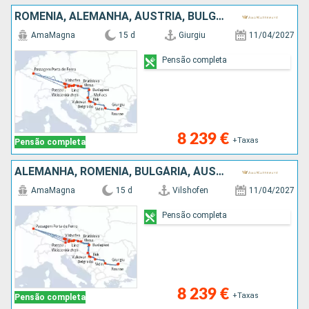
ROMÊNIA, ALEMANHA, ÁUSTRIA, BULGÁRIA, SÉRVIA, ESLOVÁQUIA, CROÁCIA
AmaMagna
15 d
Giurgiu
11/04/2027
Pensão completa
8 239 €
+Taxas
Pensão completa
ALEMANHA, ROMÊNIA, BULGÁRIA, ÁUSTRIA, SÉRVIA, CROÁCIA, ESLOVÁQUIA
AmaMagna
15 d
Vilshofen
11/04/2027
Pensão completa
8 239 €
+Taxas
Pensão completa