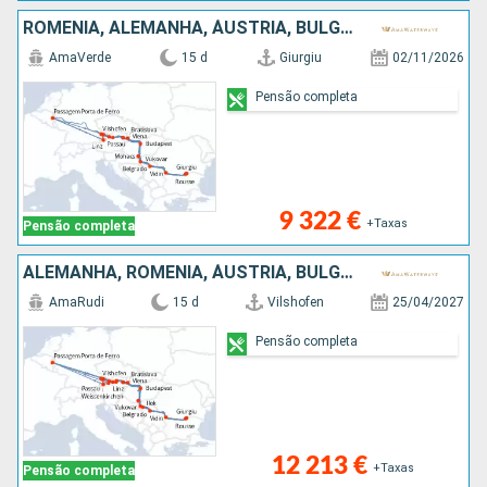
ROMÊNIA, ALEMANHA, ÁUSTRIA, BULGÁRIA, SÉRVIA, ESLOVÁQUIA, CROÁCIA
AmaVerde
15 d
Giurgiu
02/11/2026
Pensão completa
9 322 €
+Taxas
Pensão completa
ALEMANHA, ROMÊNIA, ÁUSTRIA, BULGÁRIA, SÉRVIA, ESLOVÁQUIA, CROÁCIA
AmaRudi
15 d
Vilshofen
25/04/2027
Pensão completa
12 213 €
+Taxas
Pensão completa