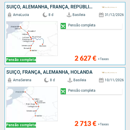
SUÍÇO, ALEMANHA, FRANÇA, REPÚBLICA DOMINICANA, HOLANDA
AmaLucia
8 d
Basileia
31/12/2026
Pensão completa
2 627 €
+Taxas
Pensão completa
SUÍÇO, FRANÇA, ALEMANHA, HOLANDA
AmaSerena
8 d
Basileia
10/11/2026
Pensão completa
2 713 €
+Taxas
Pensão completa