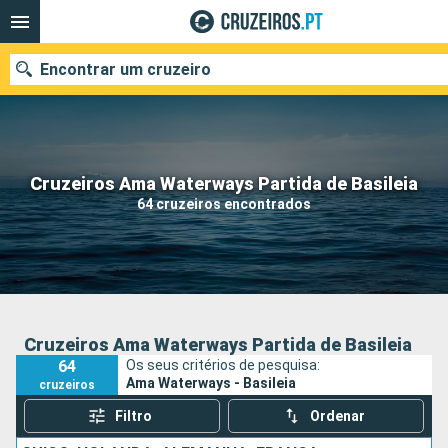
Encontrar um cruzeiro
Quando ir?
Cruzeiros Ama Waterways Partida de Basileia
64 cruzeiros encontrados
Data de partida
Portos
Companhias
Pesquisar
Cruzeiros Ama Waterways Partida de Basileia
64
Os seus critérios de pesquisa:
Ama Waterways - Basileia
cruzeiros
Filtro
Ordenar