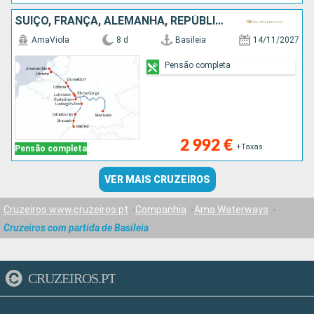
SUÍÇO, FRANÇA, ALEMANHA, REPÚBLICA DOMINICANA, HOLANDA
AmaViola
8 d
Basileia
14/11/2027
Pensão completa
2 992 €
+Taxas
Pensão completa
VER MAIS CRUZEIROS
Cruzeiros www.cruzeiros.pt
Companhia
Ama Waterways
Cruzeiros com partida de Basileia
CRUZEIROS.PT