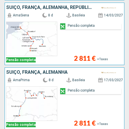
SUÍÇO, FRANÇA, ALEMANHA, REPÚBLICA DOMINICANA, HOLANDA
AmaSiena
8 d
Basileia
14/03/2027
Pensão completa
2 811 €
+Taxas
Pensão completa
SUÍÇO, FRANÇA, ALEMANHA
AmaPrima
8 d
Basileia
17/03/2027
Pensão completa
2 811 €
+Taxas
Pensão completa