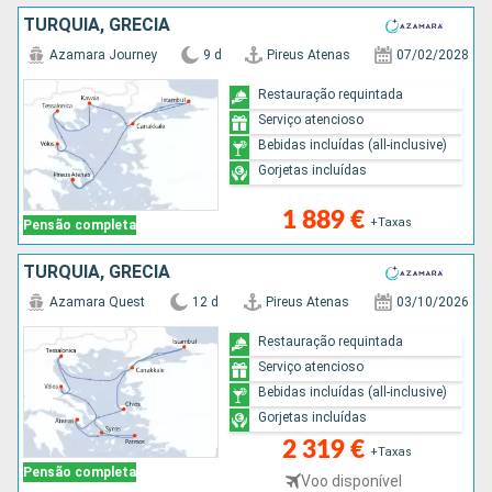
TURQUIA, GRÉCIA
Azamara Journey
9 d
Pireus Atenas
07/02/2028
Restauração requintada
Serviço atencioso
Bebidas incluídas (all-inclusive)
Gorjetas incluídas
1 889 €
+Taxas
Pensão completa
TURQUIA, GRÉCIA
Azamara Quest
12 d
Pireus Atenas
03/10/2026
Restauração requintada
Serviço atencioso
Bebidas incluídas (all-inclusive)
Gorjetas incluídas
2 319 €
+Taxas
Pensão completa
Voo disponível