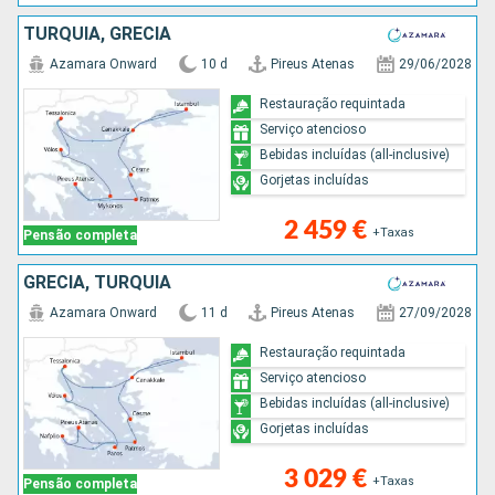
TURQUIA, GRÉCIA
Azamara Onward
10 d
Pireus Atenas
29/06/2028
Restauração requintada
Serviço atencioso
Bebidas incluídas (all-inclusive)
Gorjetas incluídas
2 459 €
+Taxas
Pensão completa
GRÉCIA, TURQUIA
Azamara Onward
11 d
Pireus Atenas
27/09/2028
Restauração requintada
Serviço atencioso
Bebidas incluídas (all-inclusive)
Gorjetas incluídas
3 029 €
+Taxas
Pensão completa