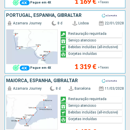
1 169 €
+Taxas
Pague em 4X
PORTUGAL, ESPANHA, GIBRALTAR
Azamara Journey
8 d
Lisboa
22/01/2028
Restauração requintada
Serviço atencioso
Bebidas incluídas (all-inclusive)
Gorjetas incluídas
1 319 €
+Taxas
Pague em 4X
MAIORCA, ESPANHA, GIBRALTAR
Azamara Journey
8 d
Barcelona
11/03/2028
Restauração requintada
Serviço atencioso
Bebidas incluídas (all-inclusive)
Gorjetas incluídas