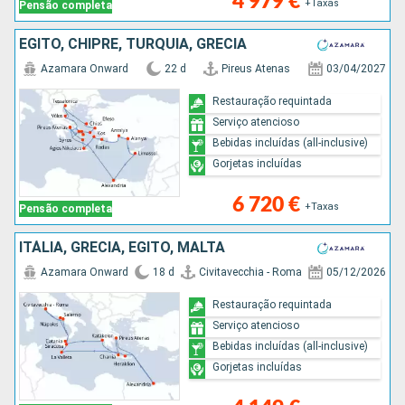
4 979 €
+Taxas
Pensão completa
EGITO, CHIPRE, TURQUIA, GRÉCIA
Azamara Onward
22 d
Pireus Atenas
03/04/2027
Restauração requintada
Serviço atencioso
Bebidas incluídas (all-inclusive)
Gorjetas incluídas
6 720 €
+Taxas
Pensão completa
ITÁLIA, GRÉCIA, EGITO, MALTA
Azamara Onward
18 d
Civitavecchia - Roma
05/12/2026
Restauração requintada
Serviço atencioso
Bebidas incluídas (all-inclusive)
Gorjetas incluídas