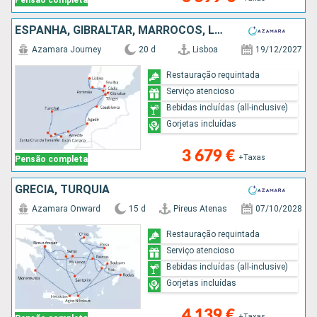
Pensão completa
ESPANHA, GIBRALTAR, MARROCOS, LANZAROTE, TENERIFE, MAIORCA, PORTUGAL
Azamara Journey
20 d
Lisboa
19/12/2027
Restauração requintada
Serviço atencioso
Bebidas incluídas (all-inclusive)
Gorjetas incluídas
3 679 €
+Taxas
Pensão completa
GRÉCIA, TURQUIA
Azamara Onward
15 d
Pireus Atenas
07/10/2028
Restauração requintada
Serviço atencioso
Bebidas incluídas (all-inclusive)
Gorjetas incluídas
4 139 €
+Taxas