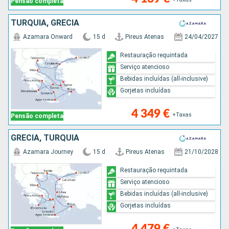
Pensão completa
TURQUIA, GRÉCIA
Azamara Onward
15 d
Pireus Atenas
24/04/2027
Restauração requintada
Serviço atencioso
Bebidas incluídas (all-inclusive)
Gorjetas incluídas
4 349 €
+Taxas
Pensão completa
GRÉCIA, TURQUIA
Azamara Journey
15 d
Pireus Atenas
21/10/2028
Restauração requintada
Serviço atencioso
Bebidas incluídas (all-inclusive)
Gorjetas incluídas
4 479 €