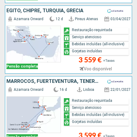
EGITO, CHIPRE, TURQUIA, GRÉCIA
Azamara Onward
12 d
Pireus Atenas
03/04/2027
Restauração requintada
Serviço atencioso
Bebidas incluídas (all-inclusive)
Gorjetas incluídas
3 559 €
+Taxas
Pensão completa
Voo disponível
MARROCOS, FUERTEVENTURA, TENERIFE, ESPANHA, LANZAROTE, PORTUGAL
Azamara Onward
16 d
Lisboa
22/01/2027
Restauração requintada
Serviço atencioso
Bebidas incluídas (all-inclusive)
Gorjetas incluídas
3 599 €
+Taxas