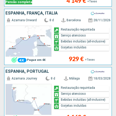
4 149 €
+Taxas
Pensão completa
ESPANHA, FRANÇA, ITÁLIA
Azamara Onward
8 d
Barcelona
28/11/2026
Restauração requintada
Serviço atencioso
Bebidas incluídas (all-inclusive)
Gorjetas incluídas
929 €
+Taxas
Pague em 4X
ESPANHA, PORTUGAL
Azamara Journey
8 d
Málaga
18/03/2028
Restauração requintada
Serviço atencioso
Bebidas incluídas (all-inclusive)
Gorjetas incluídas