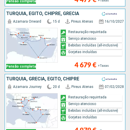
+Taxas
Pensão completa
TURQUIA, EGITO, CHIPRE, GRÉCIA
Azamara Onward
15 d
Pireus Atenas
16/10/2027
Restauração requintada
Serviço atencioso
Bebidas incluídas (all-inclusive)
Gorjetas incluídas
4 679 €
+Taxas
Pensão completa
TURQUIA, GRÉCIA, EGITO, CHIPRE
Azamara Journey
20 d
Pireus Atenas
07/02/2028
Restauração requintada
Serviço atencioso
Bebidas incluídas (all-inclusive)
Gorjetas incluídas