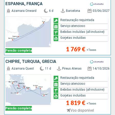
ESPANHA, FRANÇA
Azamara Onward
6 d
Barcelona
03/06/2027
Restauração requintada
Serviço atencioso
Bebidas incluídas (all-inclusive)
Gorjetas incluídas
1 769 €
+Taxas
Pensão completa
CHIPRE, TURQUIA, GRÉCIA
Azamara Quest
11 d
Pireus Atenas
14/10/2026
Restauração requintada
Serviço atencioso
Bebidas incluídas (all-inclusive)
Gorjetas incluídas
1 819 €
+Taxas
Pensão completa
Voo disponível