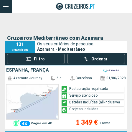
Cruzeiros Mediterrâneo com Azamara
131
Os seus critérios de pesquisa:
Azamara - Mediterrâneo
cruzeiros
Filtro
Ordenar
ESPANHA, FRANÇA
Azamara Journey
6 d
Barcelona
01/06/2028
Restauração requintada
Serviço atencioso
Bebidas incluídas (all-inclusive)
Gorjetas incluídas
1 349 €
+Taxas
Pague em 4X