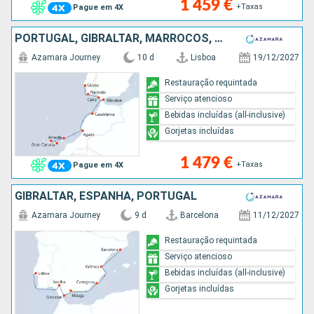
1 459 €
+Taxas
Pague em 4X
PORTUGAL, GIBRALTAR, MARROCOS, LANZAROTE, TENERIFE, ESPANHA
Azamara Journey
10 d
Lisboa
19/12/2027
Restauração requintada
Serviço atencioso
Bebidas incluídas (all-inclusive)
Gorjetas incluídas
1 479 €
+Taxas
Pague em 4X
GIBRALTAR, ESPANHA, PORTUGAL
Azamara Journey
9 d
Barcelona
11/12/2027
Restauração requintada
Serviço atencioso
Bebidas incluídas (all-inclusive)
Gorjetas incluídas