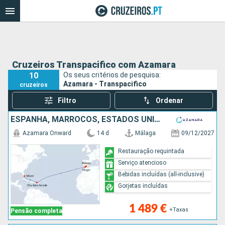
Cruzeiros Transpacifico com Azamara
10
Os seus critérios de pesquisa:
Azamara - Transpacifico
cruzeiros
Filtro
Ordenar
ESPANHA, MARROCOS, ESTADOS UNIDOS
Azamara Onward
14 d
Málaga
09/12/2027
Restauração requintada
Serviço atencioso
Bebidas incluídas (all-inclusive)
Gorjetas incluídas
1 489 €
+Taxas
Pensão completa