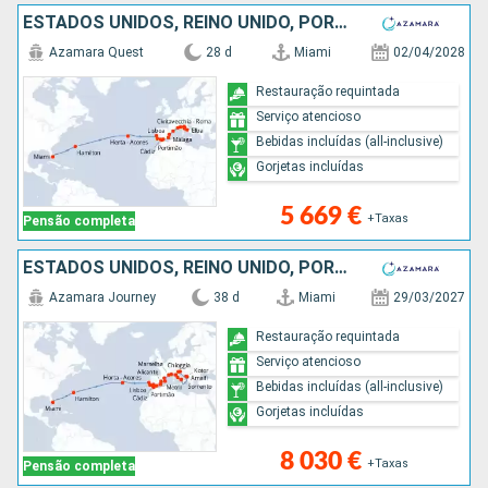
ESTADOS UNIDOS, REINO UNIDO, PORTUGAL, GIBRALTAR, ESPANHA, MÔNACO, FRANÇA, ITÁLIA
Azamara Quest
28 d
Miami
02/04/2028
Restauração requintada
Serviço atencioso
Bebidas incluídas (all-inclusive)
Gorjetas incluídas
5 669 €
+Taxas
Pensão completa
ESTADOS UNIDOS, REINO UNIDO, PORTUGAL, ESPANHA, MARROCOS, GIBRALTAR, MAIORCA, FRANÇA, MÔNACO, ITÁLIA, MONTENEGRO, CROÁCIA
Azamara Journey
38 d
Miami
29/03/2027
Restauração requintada
Serviço atencioso
Bebidas incluídas (all-inclusive)
Gorjetas incluídas
8 030 €
+Taxas
Pensão completa