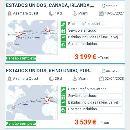
ESTADOS UNIDOS, CANADÁ, IRLANDA, FRANÇA, REINO UNIDO
Azamara Quest
19 d
Miami
10/06/2027
Restauração requintada
Serviço atencioso
Bebidas incluídas (all-inclusive)
Gorjetas incluídas
3 199 €
+Taxas
Pensão completa
ESTADOS UNIDOS, REINO UNIDO, PORTUGAL, GIBRALTAR, ESPANHA
Azamara Quest
20 d
Miami
02/04/2028
Restauração requintada
Serviço atencioso
Bebidas incluídas (all-inclusive)
Gorjetas incluídas
3 539 €
+Taxas
Pensão completa