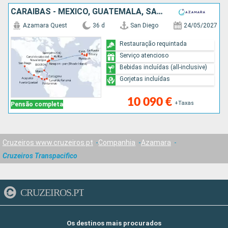
CARAIBAS - MEXICO, GUATEMALA, SALVADOR, COSTA RICA, PANAMA, COLÔMBIA, ESTADOS UNIDOS, CANADÁ, IRLANDA, FRANÇA, REINO UNIDO
Azamara Quest
36 d
San Diego
24/05/2027
Restauração requintada
Serviço atencioso
Bebidas incluídas (all-inclusive)
Gorjetas incluídas
10 090 €
+Taxas
Pensão completa
Cruzeiros www.cruzeiros.pt
Companhia
Azamara
Cruzeiros Transpacifico
CRUZEIROS.PT
Os destinos mais procurados