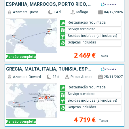
ESPANHA, MARROCOS, PORTO RICO, ESTADOS UNIDOS
Azamara Quest
14 d
Málaga
04/12/2026
Restauração requintada
Serviço atencioso
Bebidas incluídas (all-inclusive)
Gorjetas incluídas
2 469 €
+Taxas
Pensão completa
GRÉCIA, MALTA, ITÁLIA, TUNÍSIA, ESPANHA, MARROCOS, ESTADOS UNIDOS
Azamara Onward
28 d
Pireus Atenas
25/11/2027
Restauração requintada
Serviço atencioso
Bebidas incluídas (all-inclusive)
Gorjetas incluídas
4 719 €
+Taxas
Pensão completa