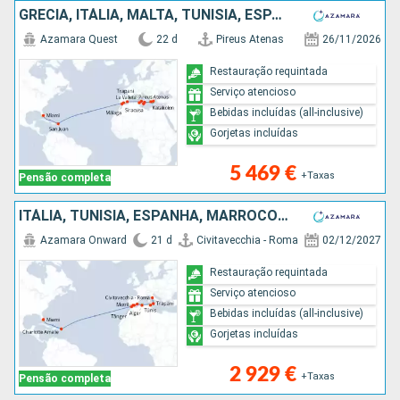
GRÉCIA, ITÁLIA, MALTA, TUNÍSIA, ESPANHA, MARROCOS, PORTO RICO, ESTADOS UNIDOS
Azamara Quest
22 d
Pireus Atenas
26/11/2026
Restauração requintada
Serviço atencioso
Bebidas incluídas (all-inclusive)
Gorjetas incluídas
5 469 €
+Taxas
Pensão completa
ITÁLIA, TUNÍSIA, ESPANHA, MARROCOS, ESTADOS UNIDOS
Azamara Onward
21 d
Civitavecchia - Roma
02/12/2027
Restauração requintada
Serviço atencioso
Bebidas incluídas (all-inclusive)
Gorjetas incluídas
2 929 €
+Taxas
Pensão completa