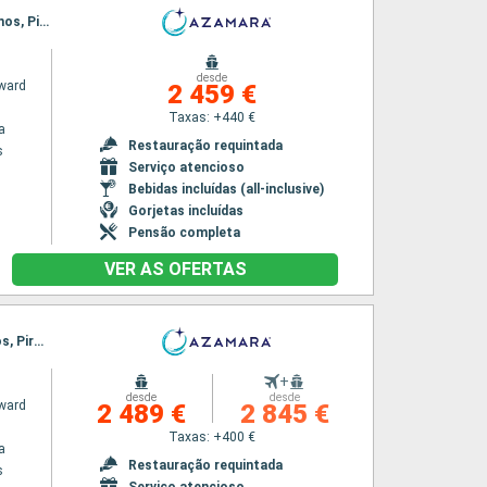
Itinerário : Pireus Atenas, Mykonos, Vólos, Tessalonica, Canakkale, Istambul, Cesme, Patmos, Pireus Atenas
desde
ward
2 459 €
Taxas: +440 €
a
Restauração requintada
s
Serviço atencioso
Bebidas incluídas (all-inclusive)
Gorjetas incluídas
Pensão completa
VER AS OFERTAS
Itinerário : Pireus Atenas, Syros, Vólos, Tessalonica, Chios, Efeso, Patmos, Mykonos, Paros, Pireus Atenas
+
desde
desde
ward
2 489 €
2 845 €
Taxas: +400 €
a
Restauração requintada
s
Serviço atencioso