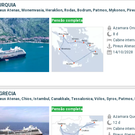
URQUIA
Pensão completa
Azamara On
8 d
Cabine intern
Pireus Atena
14/10/2028
GRÉCIA
Pensão completa
Azamara Qu
12 d
Cabine intern
Pireus Atena