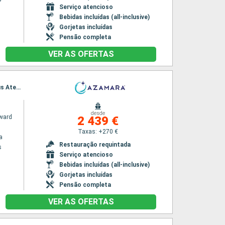
Serviço atencioso
Bebidas incluídas (all-inclusive)
Gorjetas incluídas
Pensão completa
VER AS OFERTAS
Itinerário : Pireus Atenas, Syros, Patmos, Mármara, Rodas, Agios Nikolaus, Santorini, Pireus Atenas
desde
ward
2 439 €
Taxas: +270 €
a
Restauração requintada
s
Serviço atencioso
Bebidas incluídas (all-inclusive)
Gorjetas incluídas
Pensão completa
VER AS OFERTAS