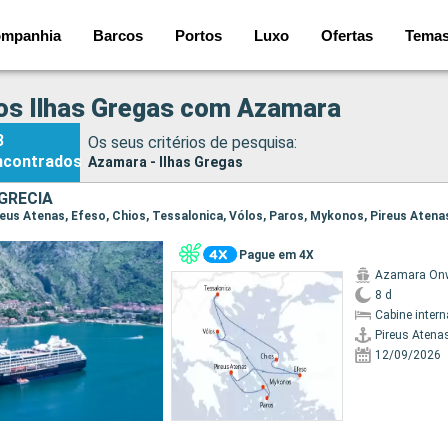
mpanhia
Barcos
Portos
Luxo
Ofertas
Tema
os Ilhas Gregas com Azamara
3
Os seus critérios de pesquisa:
ncontrados
Azamara - Ilhas Gregas
GRÉCIA
Pireus Atenas, Efeso, Chios, Tessalonica, Vólos, Paros, Mykonos, Pireus Atena
Pague em 4X
Azamara On
8 d
Cabine intern
Pireus Atena
12/09/2026