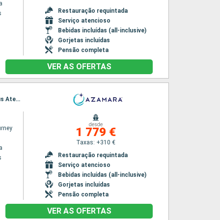
a
Restauração requintada
s
Serviço atencioso
Bebidas incluídas (all-inclusive)
Gorjetas incluídas
Pensão completa
VER AS OFERTAS
Itinerário : Pireus Atenas, Syros, Patmos, Rodas, Mármara, Agios Nikolaus, Santorini, Pireus Atenas
desde
rney
1 779 €
Taxas: +310 €
a
Restauração requintada
s
Serviço atencioso
Bebidas incluídas (all-inclusive)
Gorjetas incluídas
Pensão completa
VER AS OFERTAS