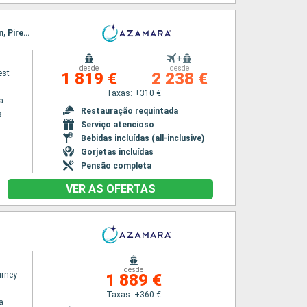
Itinerário : Pireus Atenas, Paros, Mykonos, Rodas, Limassol, Alanya, Antalya, Kos, Heraklion, Pireus Atenas
+
desde
desde
est
1 819 €
2 238 €
Taxas: +310 €
a
Restauração requintada
s
Serviço atencioso
Bebidas incluídas (all-inclusive)
Gorjetas incluídas
Pensão completa
VER AS OFERTAS
desde
rney
1 889 €
Taxas: +360 €
a