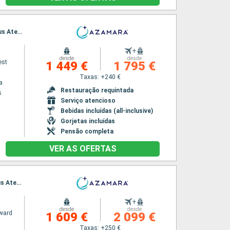
Itinerário : Pireus Atenas, Santorini, Agios Nikolaus, Rodas, Efeso, Patmos, Mykonos, Pireus Atenas
+
desde
desde
est
1 449 €
1 795 €
Taxas: +240 €
a
Restauração requintada
s
Serviço atencioso
Bebidas incluídas (all-inclusive)
Gorjetas incluídas
Pensão completa
VER AS OFERTAS
Itinerário : Pireus Atenas, Syros, Patmos, Rodas, Mármara, Agios Nikolaus, Santorini, Pireus Atenas
+
desde
desde
ward
1 609 €
2 099 €
Taxas: +250 €