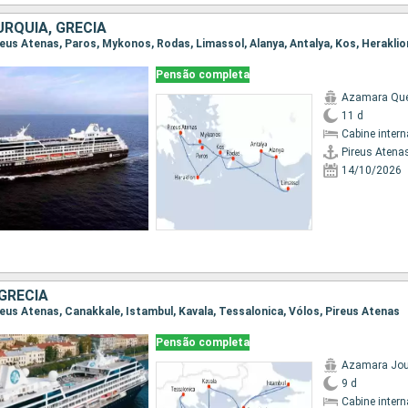
URQUIA, GRÉCIA
Pensão completa
Azamara Qu
11 d
Cabine intern
Pireus Atena
14/10/2026
GRÉCIA
ireus Atenas, Canakkale, Istambul, Kavala, Tessalonica, Vólos, Pireus Atenas
Pensão completa
Azamara Jou
9 d
Cabine intern