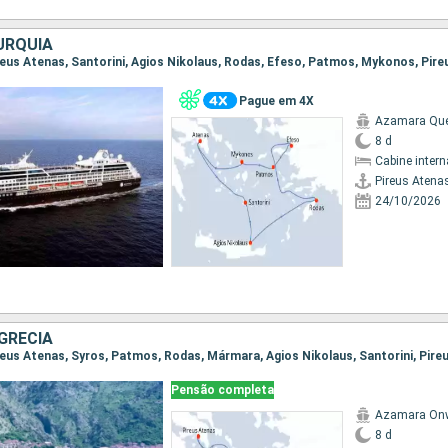
URQUIA
Pague em 4X
Azamara Qu
8 d
Cabine intern
Pireus Atena
24/10/2026
GRÉCIA
Pensão completa
Azamara On
8 d