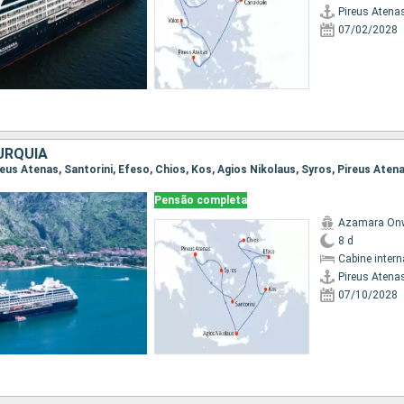
Pireus Atena
07/02/2028
URQUIA
ireus Atenas, Santorini, Efeso, Chios, Kos, Agios Nikolaus, Syros, Pireus Aten
Pensão completa
Azamara On
8 d
Cabine intern
Pireus Atena
07/10/2028