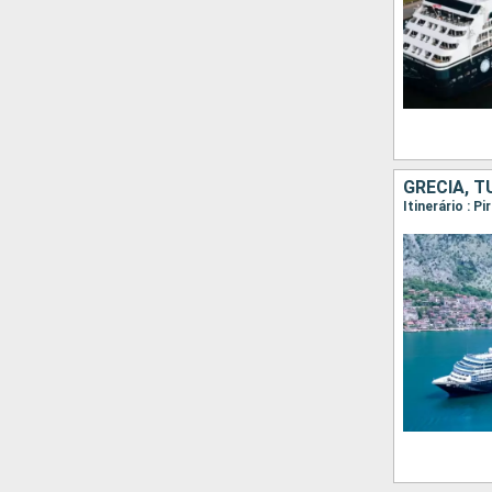
GRÉCIA, T
Itinerário : P