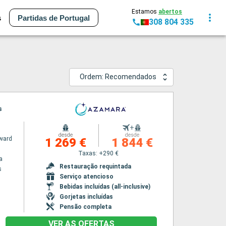
Estamos
abertos
s
Partidas de Portugal
308 804 335
Ordem: Recomendados
s
+
desde
desde
ward
1 269 €
1 844 €
Taxas: +290 €
a
Restauração requintada
s
Serviço atencioso
Bebidas incluídas (all-inclusive)
Gorjetas incluídas
Pensão completa
VER AS OFERTAS