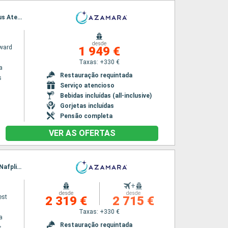
Itinerário : Pireus Atenas, Monemvasia, Heraklion, Rodas, Bodrum, Patmos, Mykonos, Pireus Atenas
desde
ward
1 949 €
Taxas: +330 €
a
Restauração requintada
s
Serviço atencioso
Bebidas incluídas (all-inclusive)
Gorjetas incluídas
Pensão completa
VER AS OFERTAS
Itinerário : Pireus Atenas, Chios, Istambul, Canakkale, Tessalonica, Vólos, Syros, Patmos, Nafplio, Pireus Atenas
+
desde
desde
est
2 319 €
2 715 €
Taxas: +330 €
a
Restauração requintada
s