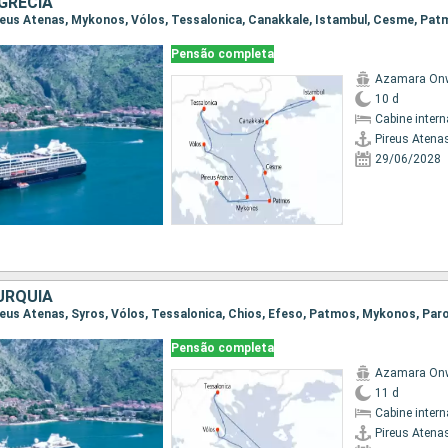
GRÉCIA
Pensão completa
Azamara On
10 d
Cabine intern
Pireus Atena
29/06/2028
URQUIA
Pensão completa
Azamara On
11 d
Cabine intern
Pireus Atena