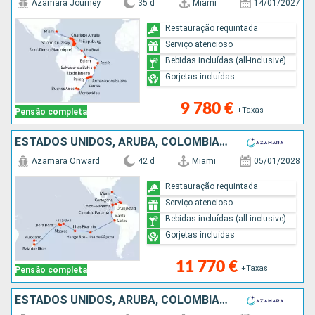
Azamara Journey
35 d
Miami
14/01/2027
Restauração requintada
Serviço atencioso
Bebidas incluídas (all-inclusive)
Gorjetas incluídas
9 780 €
+Taxas
Pensão completa
ESTADOS UNIDOS, ARUBA, COLÔMBIA, PANAMA, EQUADOR, PERÚ, CHILE, REINO UNIDO, FRANÇA, NOVA ZELANDIA
Azamara Onward
42 d
Miami
05/01/2028
Restauração requintada
Serviço atencioso
Bebidas incluídas (all-inclusive)
Gorjetas incluídas
11 770 €
+Taxas
Pensão completa
ESTADOS UNIDOS, ARUBA, COLÔMBIA, PANAMA, EQUADOR, PERÚ, CHILE, REINO UNIDO, FRANÇA, NOVA ZELANDIA, AUSTRALIA