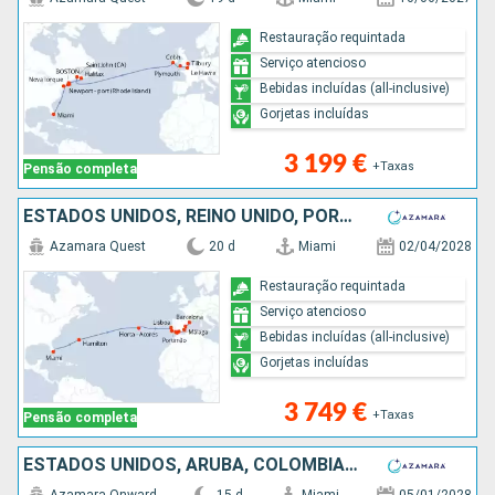
Restauração requintada
Serviço atencioso
Bebidas incluídas (all-inclusive)
Gorjetas incluídas
3 199 €
+Taxas
Pensão completa
ESTADOS UNIDOS, REINO UNIDO, PORTUGAL, GIBRALTAR, ESPANHA
Azamara Quest
20 d
Miami
02/04/2028
Restauração requintada
Serviço atencioso
Bebidas incluídas (all-inclusive)
Gorjetas incluídas
3 749 €
+Taxas
Pensão completa
ESTADOS UNIDOS, ARUBA, COLÔMBIA, PANAMA, EQUADOR, PERÚ