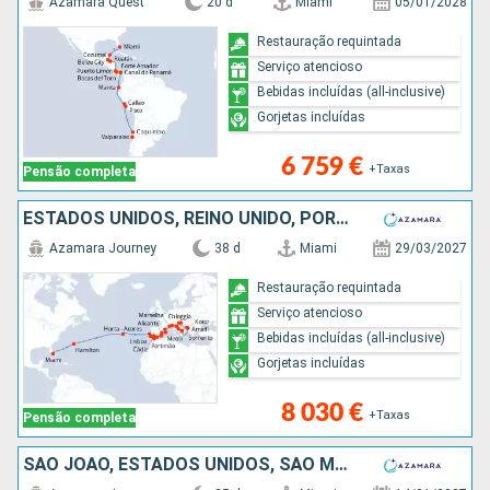
Azamara Quest
20 d
Miami
05/01/2028
Restauração requintada
Serviço atencioso
Bebidas incluídas (all-inclusive)
Gorjetas incluídas
6 759 €
+Taxas
Pensão completa
ESTADOS UNIDOS, REINO UNIDO, PORTUGAL, ESPANHA, MARROCOS, GIBRALTAR, MAIORCA, FRANÇA, MÔNACO, ITÁLIA, MONTENEGRO, CROÁCIA
Azamara Journey
38 d
Miami
29/03/2027
Restauração requintada
Serviço atencioso
Bebidas incluídas (all-inclusive)
Gorjetas incluídas
8 030 €
+Taxas
Pensão completa
SÃO JOÃO, ESTADOS UNIDOS, SÃO MARTINHO, ANTÍGUA E BARBUDA, MARTINICA, ST VINCENT E GRENADINES, GRENADA, BARBADOS, TRINIDADE E TOBAGO, ILHA REAL, BRASIL, URUGUAI, ARGENTINA