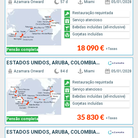
Azamara Onward
57 d
Miami
05/01/2028
Restauração requintada
Serviço atencioso
Bebidas incluídas (all-inclusive)
Gorjetas incluídas
18 090 €
+Taxas
Pensão completa
ESTADOS UNIDOS, ARUBA, COLÔMBIA, PANAMA, EQUADOR, PERÚ, CHILE, REINO UNIDO, FRANÇA, NOVA ZELANDIA, AUSTRALIA, INDONÉSIA, MALÁSIA, FILIPINAS, CHINA
Azamara Onward
84 d
Miami
05/01/2028
Restauração requintada
Serviço atencioso
Bebidas incluídas (all-inclusive)
Gorjetas incluídas
35 830 €
+Taxas
Pensão completa
ESTADOS UNIDOS, ARUBA, COLÔMBIA, PANAMA, EQUADOR, PERÚ, CHILE, REINO UNIDO, FRANÇA, NOVA ZELANDIA, AUSTRALIA, INDONÉSIA, FILIPINAS, CHINA, VIETNAM, TAILÂNDIA, SINGAPURA, MALÁSIA, SRI LANKA, ÍNDIA, MAL