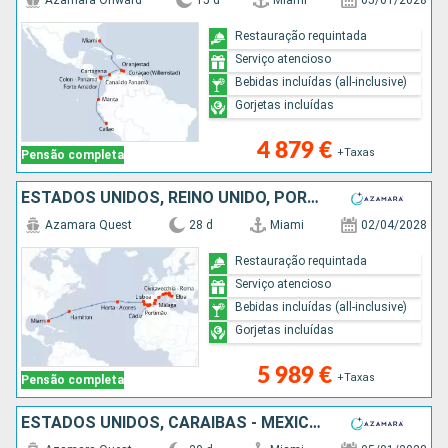
Azamara Onward
15 d
Miami
05/01/2028
Restauração requintada
Serviço atencioso
Bebidas incluídas (all-inclusive)
Gorjetas incluídas
4 879 €
+Taxas
Pensão completa
ESTADOS UNIDOS, REINO UNIDO, PORTUGAL, GIBRALTAR, ESPANHA, MÔNACO, FRANÇA, ITÁLIA
Azamara Quest
28 d
Miami
02/04/2028
Restauração requintada
Serviço atencioso
Bebidas incluídas (all-inclusive)
Gorjetas incluídas
5 989 €
+Taxas
Pensão completa
ESTADOS UNIDOS, CARAIBAS - MEXICO, BELIZE, HONDURAS, COSTA RICA, PANAMA, EQUADOR, PERÚ, CHILE