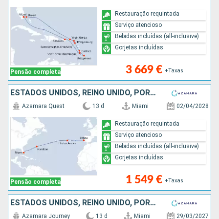
Restauração requintada
Serviço atencioso
Bebidas incluídas (all-inclusive)
Gorjetas incluídas
3 669 €
+Taxas
Pensão completa
ESTADOS UNIDOS, REINO UNIDO, PORTUGAL
Azamara Quest
13 d
Miami
02/04/2028
Restauração requintada
Serviço atencioso
Bebidas incluídas (all-inclusive)
Gorjetas incluídas
1 549 €
+Taxas
Pensão completa
ESTADOS UNIDOS, REINO UNIDO, PORTUGAL
Azamara Journey
13 d
Miami
29/03/2027