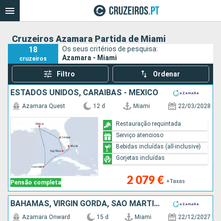
Cruzeiros Azamara Partida de Miami
18
Os seus critérios de pesquisa:
Azamara - Miami
cruzeiros
Filtro
Ordenar
ESTADOS UNIDOS, CARAIBAS - MEXICO
Azamara Quest
12 d
Miami
22/03/2028
Restauração requintada
Serviço atencioso
Bebidas incluídas (all-inclusive)
Gorjetas incluídas
2 079 €
+Taxas
Pensão completa
BAHAMAS, VIRGIN GORDA, SÃO MARTINHO, MARTINICA, SANTA LÚCIA, BARBADOS, PORTO RICO, ESTADOS UNIDOS
Azamara Onward
15 d
Miami
22/12/2027