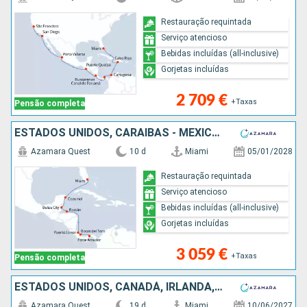
Restauração requintada
Serviço atencioso
Bebidas incluídas (all-inclusive)
Gorjetas incluídas
2 709 €
+Taxas
Pensão completa
ESTADOS UNIDOS, CARAIBAS - MEXICO, BELIZE, HONDURAS, COSTA RICA, PANAMA
Azamara Quest
10 d
Miami
05/01/2028
Restauração requintada
Serviço atencioso
Bebidas incluídas (all-inclusive)
Gorjetas incluídas
3 059 €
+Taxas
Pensão completa
ESTADOS UNIDOS, CANADÁ, IRLANDA, FRANÇA, REINO UNIDO
Azamara Quest
19 d
Miami
10/06/2027