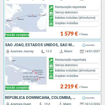
Restauração requintada
Serviço atencioso
Bebidas incluídas (all-inclusive)
Gorjetas incluídas
1 579 €
+Taxas
Pensão completa
SÃO JOÃO, ESTADOS UNIDOS, SÃO MARTINHO, ANTÍGUA E BARBUDA, MARTINICA, ST VINCENT E GRENADINES, GRENADA, BARBADOS
Azamara Journey
12 d
Miami
14/01/2027
Restauração requintada
Serviço atencioso
Bebidas incluídas (all-inclusive)
Gorjetas incluídas
2 219 €
+Taxas
Pensão completa
REPÚBLICA DOMINICANA, COLÔMBIA, PANAMA, COSTA RICA, GUATEMALA, CARAIBAS - MEXICO, ESTADOS UNIDOS
Azamara Quest
19 d
Miami
18/12/2026