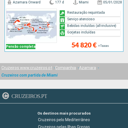
Azamara Onward
177 d
Miami
05/01/2028
Restauração requintada
Serviço atencioso
Bebidas incluídas (all-inclusive)
Gorjetas incluídas
54 820 €
+Taxas
Pensão completa
Cruzeiros www.cruzeiros.pt
Companhia
Azamara
Cruzeiros com partida de Miami
CRUZEIROS.PT
Os destinos mais procurados
Cruzeiros pelo Mediterrâneo
Cruzeiros pelas Ilhas Gregas