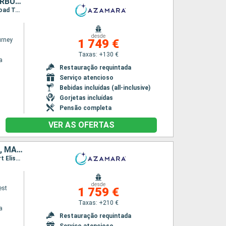
PORTO RICO, VIRGIN GORDA, FRANÇA, SÃO MARTINHO, ANTÍGUA E BARBUDA, TORTOLA, ESTADOS UNIDOS
Itinerário : San Juan, Virgin Gorda, Gustavia, Philippsburg, Antigua, Basseterre (St Kitts), Road Town, Miami
desde
rney
1 749 €
Taxas: +130 €
a
Restauração requintada
Serviço atencioso
Bebidas incluídas (all-inclusive)
Gorjetas incluídas
Pensão completa
VER AS OFERTAS
PORTO RICO, ESTADOS UNIDOS, VIRGIN GORDA, ANTÍGUA E BARBUDA, MARTINICA, ST VINCENT E GRENADINES, GRENADA, TRINIDADE E TOBAGO, BARBADOS
Itinerário : San Juan, Charlotte Amalie, Virgin Gorda, Antigua, Saint-Pierre (Martinique), Port Elisabeth st vincent, Granada, Scarborough, Bridgetown
desde
est
1 759 €
Taxas: +210 €
a
Restauração requintada
Serviço atencioso