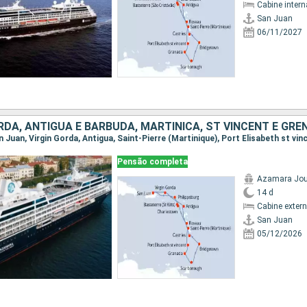
Cabine intern
San Juan
06/11/2027
Pensão completa
Azamara Jou
14 d
Cabine exter
San Juan
05/12/2026