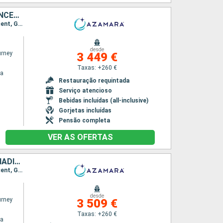
PORTO RICO, VIRGIN GORDA, ANTÍGUA E BARBUDA, MARTINICA, ST VINCENT E GRENADINES, GRENADA, TRINIDADE E TOBAGO, BARBADOS, SANTA LÚCIA, DOMINICA, SÃO MARTINHO, TORTOLA
Itinerário : San Juan, Virgin Gorda, Antigua, Saint-Pierre (Martinique), Port Elisabeth st vincent, Granada, Scarborough, Bridgetown, Castries, Roseau, Basseterre (St Kitts), Charlestown, Philippsburg, Road Town, San Juan
desde
rney
3 449 €
Taxas: +260 €
na
Restauração requintada
Serviço atencioso
Bebidas incluídas (all-inclusive)
Gorjetas incluídas
Pensão completa
VER AS OFERTAS
VIRGIN GORDA, ANTÍGUA E BARBUDA, MARTINICA, ST VINCENT E GRENADINES, GRENADA, TRINIDADE E TOBAGO, BARBADOS, SANTA LÚCIA, DOMINICA, SÃO MARTINHO, FRANÇA, PORTO RICO
Itinerário : San Juan, Virgin Gorda, Antigua, Saint-Pierre (Martinique), Port Elisabeth st vincent, Granada, Scarborough, Bridgetown, Castries, Roseau, Basseterre (St Kitts), Charlestown, Philippsburg, Gustavia, San Juan
desde
rney
3 509 €
Taxas: +260 €
na