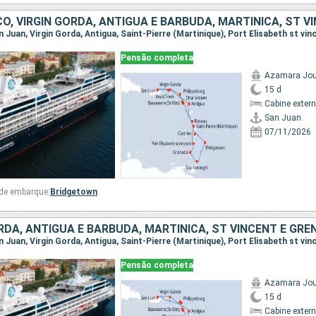
Pensão completa
Azamara Jou
15 d
Cabine exter
San Juan
07/11/2026
 de embarque:
Bridgetown
Pensão completa
Azamara Jou
15 d
Cabine exter