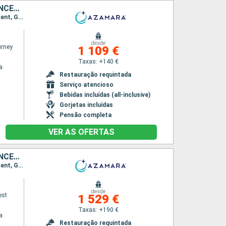
PORTO RICO, VIRGIN GORDA, ANTÍGUA E BARBUDA, MARTINICA, ST VINCENT E GRENADINES, GRENADA, TRINIDADE E TOBAGO, BARBADOS
Itinerário : San Juan, Virgin Gorda, Antigua, Saint-Pierre (Martinique), Port Elisabeth st vincent, Granada, Scarborough, Bridgetown
desde
rney
1 109 €
Taxas: +140 €
a
Restauração requintada
Serviço atencioso
Bebidas incluídas (all-inclusive)
Gorjetas incluídas
Pensão completa
VER AS OFERTAS
PORTO RICO, VIRGIN GORDA, ANTÍGUA E BARBUDA, MARTINICA, ST VINCENT E GRENADINES, GRENADA, TRINIDADE E TOBAGO, BARBADOS
Itinerário : San Juan, Virgin Gorda, Antigua, Saint-Pierre (Martinique), Port Elisabeth st vincent, Granada, Scarborough, Bridgetown
desde
est
1 529 €
Taxas: +190 €
a
Restauração requintada