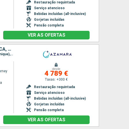
Restauração requintada
Serviço atencioso
Bebidas incluídas (all-inclusive)
Gorjetas incluídas
Pensão completa
VER AS OFERTAS
PORTO RICO, VIRGIN GORDA, ANTÍGUA E BARBUDA, FRANÇA, MARTINICA, ST VINCENT E GRENADINES, TRINIDADE E TOBAGO, BARBADOS, ARUBA, SANTA LÚCIA, ESTADOS UNIDOS
Itinerário : San Juan, Charlotte Amalie, Virgin Gorda, Antigua, Gustavia, Saint-Pierre (Martinique), Port Elisabeth st vincent, Scarborough, Mayreau, Bridgetown, Oranjestad, Curaçao (Willemstad), Castries, Charlestown, FREDERIKSTED VI, San Juan
desde
rney
4 789 €
Taxas: +300 €
na
Restauração requintada
Serviço atencioso
Bebidas incluídas (all-inclusive)
Gorjetas incluídas
Pensão completa
VER AS OFERTAS