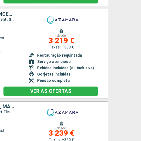
PORTO RICO, VIRGIN GORDA, ANTÍGUA E BARBUDA, MARTINICA, ST VINCENT E GRENADINES, GRENADA, TRINIDADE E TOBAGO, BARBADOS, SANTA LÚCIA, DOMINICA, SÃO MARTINHO, TORTOLA
Itinerário : San Juan, Virgin Gorda, Antigua, Saint-Pierre (Martinique), Port Elisabeth st vincent, Granada, Scarborough, Bridgetown, Castries, Roseau, Basseterre (St Kitts), Charlestown, Philippsburg, Road Town, San Juan
desde
est
3 219 €
Taxas: +330 €
a
Restauração requintada
Serviço atencioso
Bebidas incluídas (all-inclusive)
Gorjetas incluídas
Pensão completa
VER AS OFERTAS
PORTO RICO, ESTADOS UNIDOS, VIRGIN GORDA, ANTÍGUA E BARBUDA, MARTINICA, ST VINCENT E GRENADINES, GRENADA, TRINIDADE E TOBAGO, BARBADOS, SANTA LÚCIA, DOMINICA, SÃO MARTINHO, TORTOLA
Itinerário : San Juan, Charlotte Amalie, Virgin Gorda, Antigua, Saint-Pierre (Martinique), Port Elisabeth st vincent, Granada, Scarborough, Bridgetown, Castries, Roseau, Basseterre (St Kitts), Charlestown, Philippsburg, Road Town, San Juan
desde
est
3 239 €
Taxas: +360 €