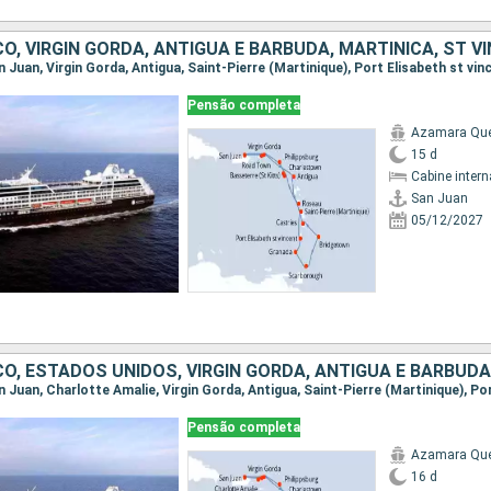
Pensão completa
Azamara Qu
15 d
Cabine intern
San Juan
05/12/2027
Pensão completa
Azamara Qu
16 d