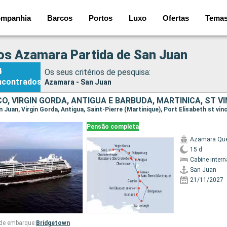
mpanhia
Barcos
Portos
Luxo
Ofertas
Tema
os Azamara Partida de San Juan
4
Os seus critérios de pesquisa:
ncontrados
Azamara - San Juan
Pensão completa
Azamara Qu
15 d
Cabine intern
San Juan
21/11/2027
 de embarque:
Bridgetown