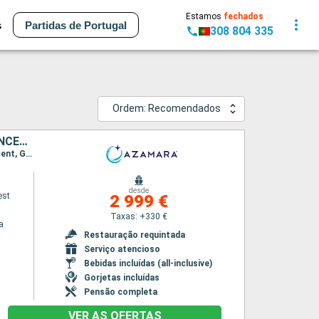
Estamos
fechados
s
Partidas de Portugal
308 804 335
Ordem: Recomendados
PORTO RICO, VIRGIN GORDA, ANTÍGUA E BARBUDA, MARTINICA, ST VINCENT E GRENADINES, GRENADA, TRINIDADE E TOBAGO, BARBADOS, SANTA LÚCIA, DOMINICA, SÃO MARTINHO, ESTADOS UNIDOS
Itinerário : San Juan, Virgin Gorda, Antigua, Saint-Pierre (Martinique), Port Elisabeth st vincent, Granada, Scarborough, Bridgetown, Castries, Roseau, Basseterre (St Kitts), Charlestown, Philippsburg, Charlotte Amalie, San Juan
desde
est
2 999 €
Taxas: +330 €
a
Restauração requintada
Serviço atencioso
Bebidas incluídas (all-inclusive)
Gorjetas incluídas
Pensão completa
VER AS OFERTAS