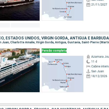
21/11/2027
Pensão completa
Azamara Jou
11 d
Cabine intern
San Juan
18/12/2026