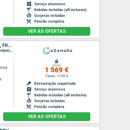
Serviço atencioso
Bebidas incluídas (all-inclusive)
Gorjetas incluídas
Pensão completa
VER AS OFERTAS
PORTO RICO, ESTADOS UNIDOS, VIRGIN GORDA, ANTÍGUA E BARBUDA, FRANÇA, MARTINICA, TRINIDADE E TOBAGO, ST VINCENT E GRENADINES, BARBADOS
Itinerário : San Juan, Charlotte Amalie, Virgin Gorda, Antigua, Gustavia, Saint-Pierre (Martinique), Port Elisabeth st vincent, Scarborough, Mayreau, Bridgetown
desde
rney
1 569 €
Taxas: +150 €
a
Restauração requintada
Serviço atencioso
Bebidas incluídas (all-inclusive)
Gorjetas incluídas
Pensão completa
VER AS OFERTAS