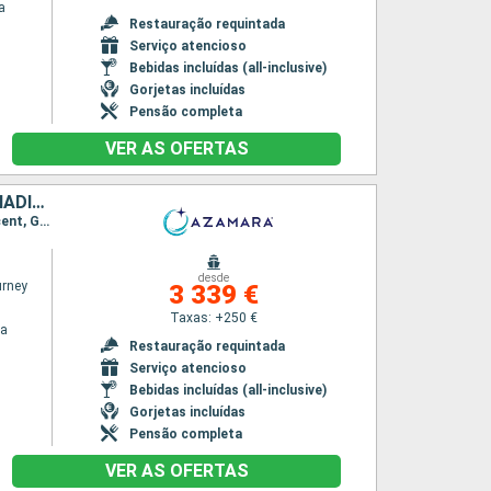
a
Restauração requintada
Serviço atencioso
Bebidas incluídas (all-inclusive)
Gorjetas incluídas
Pensão completa
VER AS OFERTAS
VIRGIN GORDA, ANTÍGUA E BARBUDA, MARTINICA, ST VINCENT E GRENADINES, GRENADA, TRINIDADE E TOBAGO, BARBADOS, SANTA LÚCIA, DOMINICA, SÃO MARTINHO, PORTO RICO
Itinerário : San Juan, Virgin Gorda, Antigua, Saint-Pierre (Martinique), Port Elisabeth st vincent, Granada, Scarborough, Bridgetown, Castries, Roseau, Basseterre (St Kitts), Charlestown, Philippsburg, San Juan
desde
rney
3 339 €
Taxas: +250 €
na
Restauração requintada
Serviço atencioso
Bebidas incluídas (all-inclusive)
Gorjetas incluídas
Pensão completa
VER AS OFERTAS