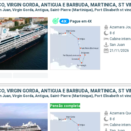
Pague em 4X
Azamara Jou
8 d
Cabine intern
San Juan
21/11/2026
Pensão completa
Azamara Qu
8 d
Cabine intern
San Juan