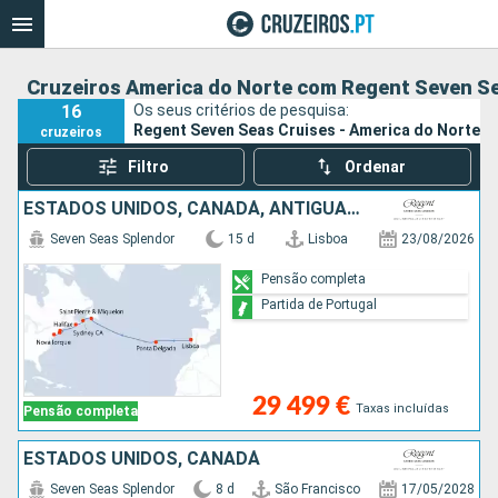
Cruzeiros America do Norte com Regent Seven S
16
Os seus critérios de pesquisa:
Regent Seven Seas Cruises - America do Norte
cruzeiros
Filtro
Ordenar
ESTADOS UNIDOS, CANADÁ, ANTÍGUA E BARBUDA, PORTUGAL
Seven Seas Splendor
15 d
Lisboa
23/08/2026
Pensão completa
Partida de Portugal
29 499 €
Taxas incluídas
Pensão completa
ESTADOS UNIDOS, CANADÁ
Seven Seas Splendor
8 d
São Francisco
17/05/2028