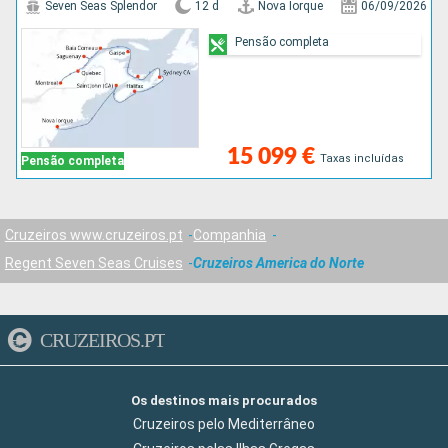
Seven Seas Splendor
12 d
Nova Iorque
06/09/2026
Pensão completa
15 099 €
Taxas incluídas
Pensão completa
Cruzeiros www.cruzeiros.pt
Companhia
Regent Seven Seas Cruises
Cruzeiros America do Norte
CRUZEIROS.PT
Os destinos mais procurados
Cruzeiros pelo Mediterrâneo