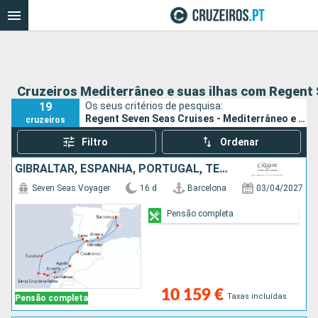
Cruzeiros Mediterrâneo e suas ilhas com Regent
19
Os seus critérios de pesquisa:
Regent Seven Seas Cruises - Mediterrâneo e suas ilhas
cruzeiros
Filtro
Ordenar
GIBRALTAR, ESPANHA, PORTUGAL, TENERIFE, MAIORCA, LANZAROTE, MARROCOS
Seven Seas Voyager
16 d
Barcelona
03/04/2027
Pensão completa
10 159 €
Taxas incluídas
Pensão completa