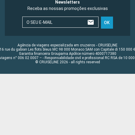
Newsletters
Receba as nossas promoções exclusivas
O SEU E-MAIL
OK
Agência de viagens especializada em cruzeiros - CRUISELINE
16 rue du gabian Les flots bleus MC 98 000 Monaco SAM con Capitale di 150 000 
Garantia financeira Groupama Apólice número 4000717380
viagens n° 006 02 0007 – - Responsabilidade civil e profissional RC RSA de 10 0
© CRUISELINE 2026 - all rights reserved