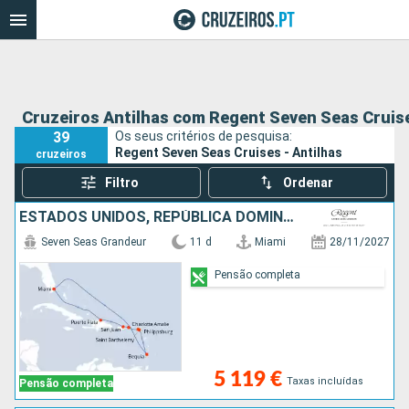
Cruzeiros Antilhas com Regent Seven Seas Cruis
39
Os seus critérios de pesquisa:
Regent Seven Seas Cruises - Antilhas
cruzeiros
Filtro
Ordenar
ESTADOS UNIDOS, REPÚBLICA DOMINICANA, PORTO RICO, SÃO MARTINHO, FRANÇA, ST VINCENT E GRENADINES
Seven Seas Grandeur
11 d
Miami
28/11/2027
Pensão completa
5 119 €
Taxas incluídas
Pensão completa