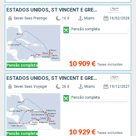
ESTADOS UNIDOS, ST VINCENT E GRENADINES, DOMINICA, SANTA LÚCIA, BARBADOS, GRENADA, BONAIRE, ARUBA, CAIMÃO (ILHAS)
Seven Seas Prestige
16 d
Miami
16/02/2028
Pensão completa
10 909 €
Taxas incluídas
Pensão completa
ESTADOS UNIDOS, ST VINCENT E GRENADINES, SÃO MARTINHO, FRANÇA, GUADALUPE, DOMINICA, SANTA LÚCIA, BARBADOS, GRENADA, ARUBA, BONAIRE, COLÔMBIA, PANAMA, COSTA RICA, JAMAICA, CAIMÃO (ILHAS)
Seven Seas Voyager
26 d
Miami
19/12/2027
Pensão completa
10 929 €
Taxas incluídas
Pensão completa