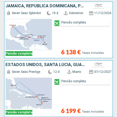
JAMAICA, REPÚBLICA DOMINICANA, PORTO RICO, ST VINCENT E GRENADINES, SÃO MARTINHO, FRANÇA, CAIMÃO (ILHAS), ESTADOS UNIDOS
Seven Seas Splendor
18 d
Galveston
11/12/2026
Pensão completa
6 138 €
Taxas incluídas
Pensão completa
ESTADOS UNIDOS, SANTA LÚCIA, GUADALUPE, ST VINCENT E GRENADINES
Seven Seas Prestige
12 d
Miami
07/12/2027
Pensão completa
6 199 €
Taxas incluídas
Pensão completa