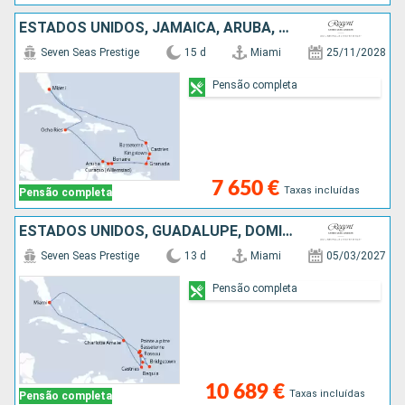
ESTADOS UNIDOS, JAMAICA, ARUBA, BONAIRE, GRENADA, ST VINCENT E GRENADINES, SANTA LÚCIA, GUADALUPE
Seven Seas Prestige
15 d
Miami
25/11/2028
Pensão completa
7 650 €
Taxas incluídas
Pensão completa
ESTADOS UNIDOS, GUADALUPE, DOMINICA, SANTA LÚCIA, BARBADOS, ST VINCENT E GRENADINES
Seven Seas Prestige
13 d
Miami
05/03/2027
Pensão completa
10 689 €
Taxas incluídas
Pensão completa