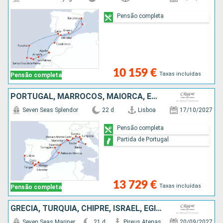
Pensão completa
10 159 €
Taxas incluídas
Pensão completa
PORTUGAL, MARROCOS, MAIORCA, ESPANHA, MÔNACO, ITÁLIA, FRANÇA, GIBRALTAR
Seven Seas Splendor
22 d
Lisboa
17/10/2027
Pensão completa
Partida de Portugal
13 729 €
Taxas incluídas
Pensão completa
GRÉCIA, TURQUIA, CHIPRE, ISRAEL, EGITO
Seven Seas Mariner
21 d
Pireus Atenas
20/09/2027