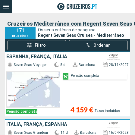
Cruzeiros Mediterrâneo com Regent Seven Seas 
171
Os seus critérios de pesquisa:
Regent Seven Seas Cruises - Mediterrâneo
cruzeiros
Filtro
Ordenar
ESPANHA, FRANÇA, ITÁLIA
Seven Seas Voyager
8 d
Barcelona
28/11/2027
Pensão completa
4 159 €
Taxas incluídas
Pensão completa
ITÁLIA, FRANÇA, ESPANHA
Seven Seas Grandeur
11 d
Barcelona
16/04/2028