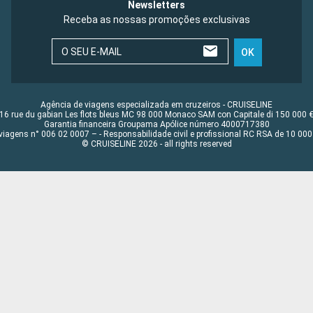
Newsletters
Receba as nossas promoções exclusivas
O SEU E-MAIL
OK
Agência de viagens especializada em cruzeiros - CRUISELINE
16 rue du gabian Les flots bleus MC 98 000 Monaco SAM con Capitale di 150 000 
Garantia financeira Groupama Apólice número 4000717380
viagens n° 006 02 0007 – - Responsabilidade civil e profissional RC RSA de 10 0
© CRUISELINE 2026 - all rights reserved