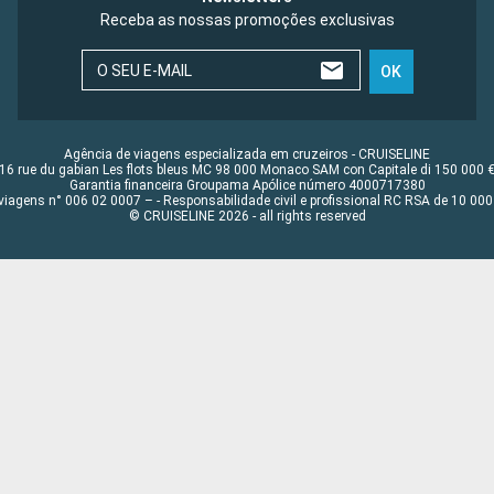
Receba as nossas promoções exclusivas
O SEU E-MAIL
OK
Agência de viagens especializada em cruzeiros - CRUISELINE
16 rue du gabian Les flots bleus MC 98 000 Monaco SAM con Capitale di 150 000 
Garantia financeira Groupama Apólice número 4000717380
viagens n° 006 02 0007 – - Responsabilidade civil e profissional RC RSA de 10 0
© CRUISELINE 2026 - all rights reserved