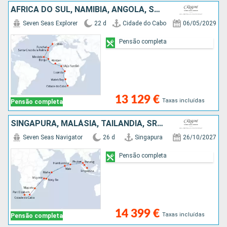
AFRICA DO SUL, NAMÍBIA, ANGOLA, SAO TOMÉ ET PRINCIPE, COSTA DO MARFIM, REINO UNIDO, CABO VERDE, MAIORCA, PORTUGAL
Seven Seas Explorer
22 d
Cidade do Cabo
06/05/2029
Pensão completa
13 129 €
Taxas incluídas
Pensão completa
SINGAPURA, MALÁSIA, TAILÂNDIA, SRI LANKA, MALDIVAS, SEYCHELLES, MADAGÁSCAR, FRANÇA, MOÇAMBIQUE, AFRICA DO SUL
Seven Seas Navigator
26 d
Singapura
26/10/2027
Pensão completa
14 399 €
Taxas incluídas
Pensão completa