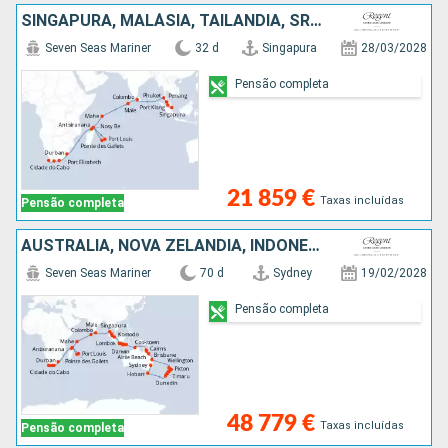
SINGAPURA, MALÁSIA, TAILÂNDIA, SRI LANKA, MALDIVAS, SEYCHELLES, MADAGÁSCAR, MAURICE, FRANÇA, AFRICA DO SUL
Seven Seas Mariner
32 d
Singapura
28/03/2028
Pensão completa
21 859 €
Taxas incluídas
Pensão completa
AUSTRALIA, NOVA ZELANDIA, INDONÉSIA, SINGAPURA, MALÁSIA, TAILÂNDIA, SRI LANKA, MALDIVAS, SEYCHELLES, MADAGÁSCAR, MAURICE, FRANÇA, AFRICA DO SUL
Seven Seas Mariner
70 d
Sydney
19/02/2028
Pensão completa
48 779 €
Taxas incluídas
Pensão completa