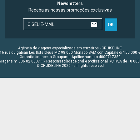
Newsletters
Receba as nossas promoções exclusivas
O SEU E-MAIL
OK
Agência de viagens especializada em cruzeiros - CRUISELINE
16 rue du gabian Les flots bleus MC 98 000 Monaco SAM con Capitale di 150 000 
Garantia financeira Groupama Apólice número 4000717380
viagens n° 006 02 0007 – - Responsabilidade civil e profissional RC RSA de 10 0
© CRUISELINE 2026 - all rights reserved