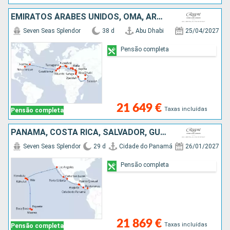
EMIRATOS ÁRABES UNIDOS, OMÃ, ARABIA SAUDITA, EGITO, JORDÂNIA, ISRAEL, CHIPRE, TURQUIA, GRÉCIA, ITÁLIA, ESPANHA, MARROCOS, CANADÁ, ESTADOS UNIDOS
Seven Seas Splendor
38 d
Abu Dhabi
25/04/2027
Pensão completa
21 649 €
Taxas incluídas
Pensão completa
PANAMA, COSTA RICA, SALVADOR, GUATEMALA, CARAIBAS - MEXICO, ESTADOS UNIDOS, FRANÇA
Seven Seas Splendor
29 d
Cidade do Panamá
26/01/2027
Pensão completa
21 869 €
Taxas incluídas
Pensão completa