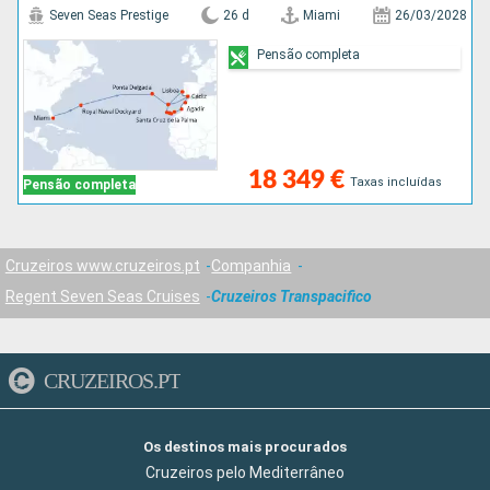
Seven Seas Prestige
26 d
Miami
26/03/2028
Pensão completa
18 349 €
Taxas incluídas
Pensão completa
Cruzeiros www.cruzeiros.pt
Companhia
Regent Seven Seas Cruises
Cruzeiros Transpacifico
CRUZEIROS.PT
Os destinos mais procurados
Cruzeiros pelo Mediterrâneo