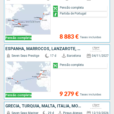
Pensão completa
Partida de Portugal
8 883 €
Taxas incluídas
Pensão completa
ESPANHA, MARROCOS, LANZAROTE, PORTO RICO, ESTADOS UNIDOS
Seven Seas Prestige
17 d
Barcelona
04/11/2027
Pensão completa
9 279 €
Taxas incluídas
Pensão completa
GRÉCIA, TURQUIA, MALTA, ITÁLIA, MÔNACO, ESPANHA, PORTUGAL, REINO UNIDO, ESTADOS UNIDOS
Seven Seas Mariner
29 d
Pireus Atenas
12/10/2026