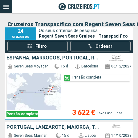
Cruzeiros Transpacifico com Regent Seven Seas 
24
Os seus critérios de pesquisa:
Regent Seven Seas Cruises - Transpacifico
cruzeiros
Filtro
Ordenar
ESPANHA, MARROCOS, PORTUGAL, REINO UNIDO, ESTADOS UNIDOS
Seven Seas Voyager
15 d
Barcelona
05/12/2027
Pensão completa
3 622 €
Taxas incluídas
Pensão completa
PORTUGAL, LANZAROTE, MAIORCA, TENERIFE, BAHAMAS, ESTADOS UNIDOS
Seven Seas Mariner
15 d
Lisboa
14/10/2028