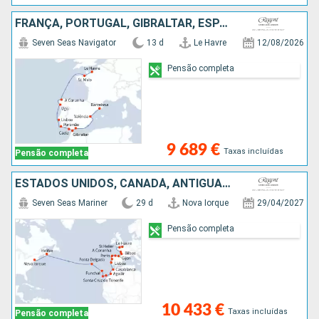
FRANÇA, PORTUGAL, GIBRALTAR, ESPANHA
Seven Seas Navigator
13 d
Le Havre
12/08/2026
Pensão completa
9 689 €
Taxas incluídas
Pensão completa
ESTADOS UNIDOS, CANADÁ, ANTÍGUA E BARBUDA, TENERIFE, LANZAROTE, MARROCOS, PORTUGAL, ESPANHA, FRANÇA, REINO UNIDO
Seven Seas Mariner
29 d
Nova Iorque
29/04/2027
Pensão completa
10 433 €
Taxas incluídas
Pensão completa