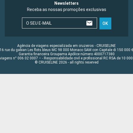
Newsletters
Receba as nossas promoções exclusivas
O SEU E-MAIL
OK
Agência de viagens especializada em cruzeiros - CRUISELINE
16 rue du gabian Les flots bleus MC 98 000 Monaco SAM con Capitale di 150 000 
Garantia financeira Groupama Apólice número 4000717380
viagens n° 006 02 0007 – - Responsabilidade civil e profissional RC RSA de 10 0
© CRUISELINE 2026 - all rights reserved