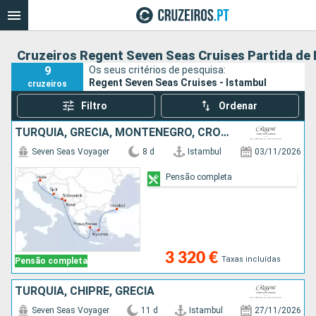
Cruzeiros Regent Seven Seas Cruises Partida de 
9
Os seus critérios de pesquisa:
Regent Seven Seas Cruises - Istambul
cruzeiros
Filtro
Ordenar
TURQUIA, GRÉCIA, MONTENEGRO, CROÁCIA, ITÁLIA
Seven Seas Voyager
8 d
Istambul
03/11/2026
Pensão completa
3 320 €
Taxas incluídas
Pensão completa
TURQUIA, CHIPRE, GRÉCIA
Seven Seas Voyager
11 d
Istambul
27/11/2026