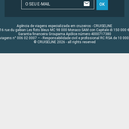
O SEU E-MAIL
OK
Agência de viagens especializada em cruzeiros - CRUISELINE
16 rue du gabian Les flots bleus MC 98 000 Monaco SAM con Capitale di 150 000 
Garantia financeira Groupama Apólice número 4000717380
viagens n° 006 02 0007 – - Responsabilidade civil e profissional RC RSA de 10 0
© CRUISELINE 2026 - all rights reserved