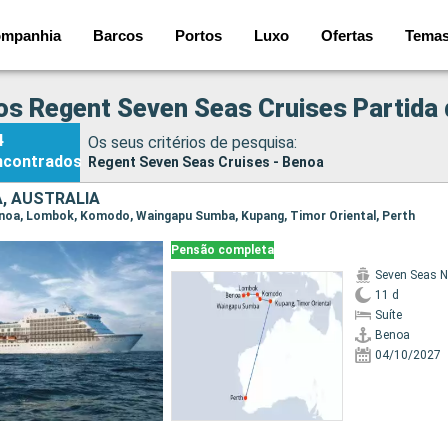
mpanhia
Barcos
Portos
Luxo
Ofertas
Tema
os Regent Seven Seas Cruises Partida
4
Os seus critérios de pesquisa:
ncontrados
Regent Seven Seas Cruises - Benoa
A, AUSTRALIA
Benoa, Lombok, Komodo, Waingapu Sumba, Kupang, Timor Oriental, Perth
Pensão completa
Seven Seas N
11 d
Suíte
Benoa
04/10/2027