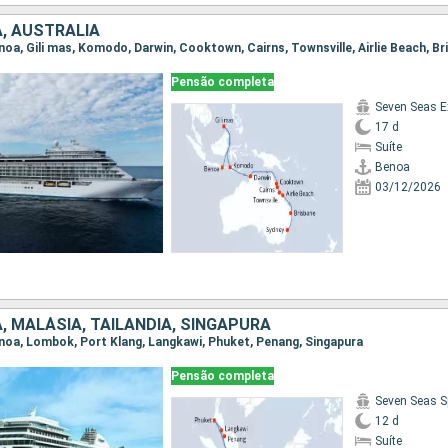
A, AUSTRALIA
Pensão completa
Seven Seas E
17 d
Suíte
Benoa
03/12/2026
, MALÁSIA, TAILÂNDIA, SINGAPURA
Benoa, Lombok, Port Klang, Langkawi, Phuket, Penang, Singapura
Pensão completa
Seven Seas S
12 d
Suíte