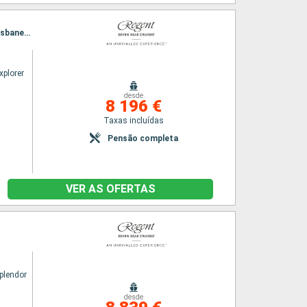
Itinerário : Benoa, Gili mas, Komodo, Darwin, Cooktown, Cairns, Townsville, Airlie Beach, Brisbane, Sydney
xplorer
desde
8 196 €
Taxas incluídas
Pensão completa
VER AS OFERTAS
plendor
desde