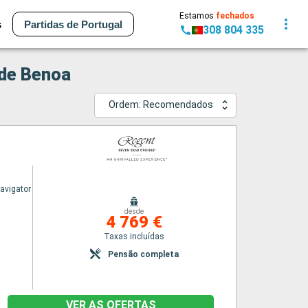
Estamos
fechados
s
Partidas de Portugal
308 804 335
 de Benoa
Ordem: Recomendados
avigator
desde
4 769 €
Taxas incluídas
Pensão completa
VER AS OFERTAS