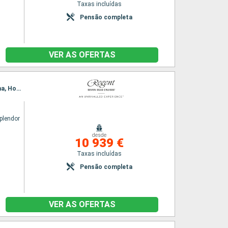
Taxas incluídas
Pensão completa
VER AS OFERTAS
Itinerário : Benoa, Semarang, Muara, Kota Kinabalu, Porto Princesa, Coron, Boracay, Manilha, Hong Kong
plendor
desde
10 939 €
Taxas incluídas
Pensão completa
VER AS OFERTAS