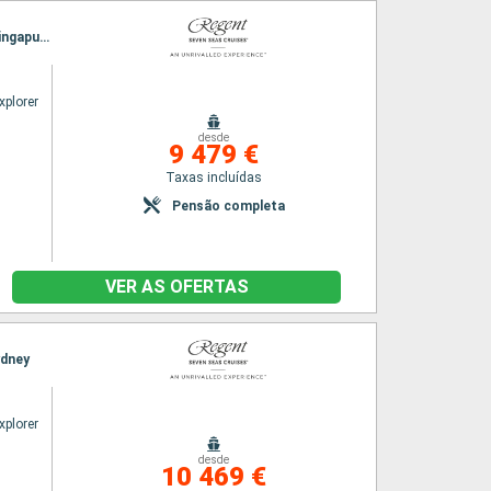
Itinerário : Benoa, Komodo, Lombok, Probolinggo, Port Klang, Penang, Phuket, Langkawi, Singapura
xplorer
desde
9 479 €
Taxas incluídas
Pensão completa
VER AS OFERTAS
ydney
xplorer
desde
10 469 €