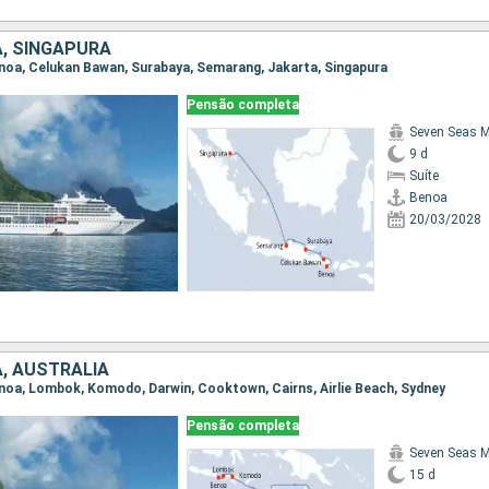
A, SINGAPURA
Benoa, Celukan Bawan, Surabaya, Semarang, Jakarta, Singapura
Pensão completa
Seven Seas M
9 d
Suíte
Benoa
20/03/2028
A, AUSTRALIA
Benoa, Lombok, Komodo, Darwin, Cooktown, Cairns, Airlie Beach, Sydney
Pensão completa
Seven Seas M
15 d