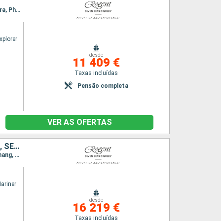
Itinerário : Benoa, Surabaya, Semarang, Jakarta, Port Klang, Singapura, Kota Kinabalu, Muara, Phu My, Laem Chabang / Bangkok
xplorer
desde
11 409 €
Taxas incluídas
Pensão completa
VER AS OFERTAS
INDONÉSIA, SINGAPURA, MALÁSIA, TAILÂNDIA, SRI LANKA, MALDIVAS, SEYCHELLES, MADAGÁSCAR, MAURICE
Itinerário : Benoa, Celukan Bawan, Surabaya, Semarang, Jakarta, Singapura, Port Klang, Penang, Phuket, Colombo, Male, Mahe, Antisiranana, Port Louis
ariner
desde
16 219 €
Taxas incluídas