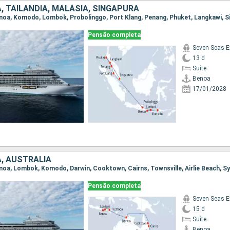
, TAILÂNDIA, MALÁSIA, SINGAPURA
Pensão completa
Seven Seas E
13 d
Suíte
Benoa
17/01/2028
A, AUSTRALIA
Benoa, Lombok, Komodo, Darwin, Cooktown, Cairns, Townsville, Airlie Beach, S
Pensão completa
Seven Seas E
15 d
Suíte
Benoa