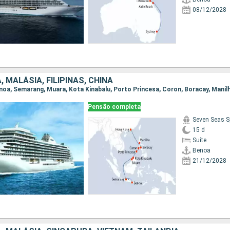
08/12/2028
, MALÁSIA, FILIPINAS, CHINA
Pensão completa
Seven Seas S
15 d
Suíte
Benoa
21/12/2028