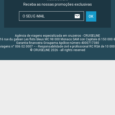
Receba as nossas promoções exclusivas
O SEU E-MAIL
OK
Agência de viagens especializada em cruzeiros - CRUISELINE
16 rue du gabian Les flots bleus MC 98 000 Monaco SAM con Capitale di 150 000 
Garantia financeira Groupama Apólice número 4000717380
viagens n° 006 02 0007 – - Responsabilidade civil e profissional RC RSA de 10 0
© CRUISELINE 2026 - all rights reserved