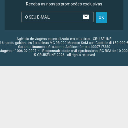
Receba as nossas promoções exclusivas
O SEU E-MAIL
OK
Agência de viagens especializada em cruzeiros - CRUISELINE
16 rue du gabian Les flots bleus MC 98 000 Monaco SAM con Capitale di 150 000 
Garantia financeira Groupama Apólice número 4000717380
viagens n° 006 02 0007 – - Responsabilidade civil e profissional RC RSA de 10 0
© CRUISELINE 2026 - all rights reserved