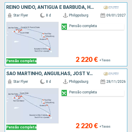
REINO UNIDO, ANTÍGUA E BARBUDA, HOLANDA
Star Flyer
8 d
Philippsburg
09/01/2027
Pensão completa
2 220 €
+Taxas
Pensão completa
SÃO MARTINHO, ANGUILHAS, JOST VAN DYKE, TORTOLA, NORMAN ISLAND, CANAL SIR FRANCIS DRAKE, ANTÍGUA E BARBUDA, VIRGIN GORDA, FRANÇA
Star Flyer
8 d
Philippsburg
28/11/2026
Pensão completa
2 220 €
+Taxas
Pensão completa