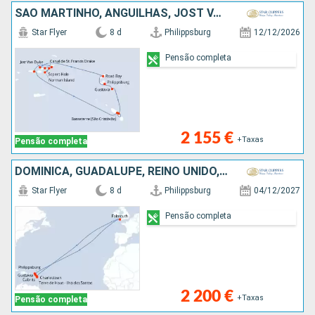
SÃO MARTINHO, ANGUILHAS, JOST VAN DYKE, TORTOLA, CANAL SIR FRANCIS DRAKE, NORMAN ISLAND, VIRGIN GORDA, ANTÍGUA E BARBUDA, FRANÇA
Star Flyer
8 d
Philippsburg
12/12/2026
Pensão completa
2 155 €
+Taxas
Pensão completa
DOMINICA, GUADALUPE, REINO UNIDO, FRANÇA, SÃO MARTINHO
Star Flyer
8 d
Philippsburg
04/12/2027
Pensão completa
2 200 €
+Taxas
Pensão completa