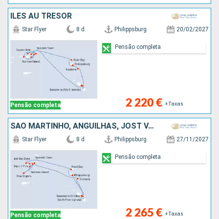
ÎLES AU TRÉSOR
Star Flyer
8 d
Philippsburg
20/02/2027
Pensão completa
2 220 €
+Taxas
Pensão completa
SÃO MARTINHO, ANGUILHAS, JOST VAN DYKE, TORTOLA, NORMAN ISLAND, CANAL SIR FRANCIS DRAKE, ANTÍGUA E BARBUDA, VIRGIN GORDA, FRANÇA
Star Flyer
8 d
Philippsburg
27/11/2027
Pensão completa
2 265 €
+Taxas
Pensão completa