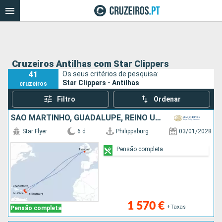
Cruzeiros Antilhas com Star Clippers
41
Os seus critérios de pesquisa:
Star Clippers - Antilhas
cruzeiros
Filtro
Ordenar
SÃO MARTINHO, GUADALUPE, REINO UNIDO, FRANÇA
Star Flyer
6 d
Philippsburg
03/01/2028
Pensão completa
1 570 €
+Taxas
Pensão completa