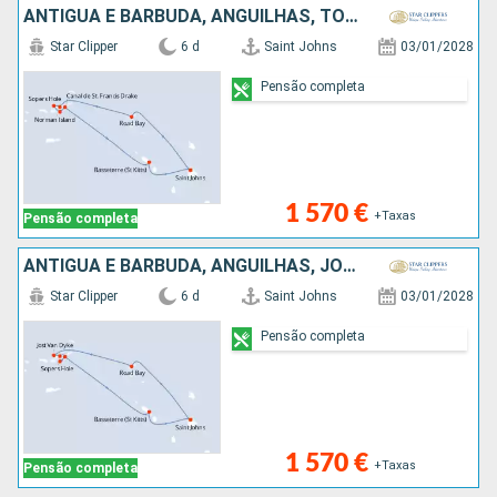
ANTÍGUA E BARBUDA, ANGUILHAS, TORTOLA, JOST VAN DYKE, NORMAN ISLAND, CANAL SIR FRANCIS DRAKE
Star Clipper
6 d
Saint Johns
03/01/2028
Pensão completa
1 570 €
+Taxas
Pensão completa
ANTÍGUA E BARBUDA, ANGUILHAS, JOST VAN DYKE, TORTOLA, NORMAN ISLAND, CANAL SIR FRANCIS DRAKE
Star Clipper
6 d
Saint Johns
03/01/2028
Pensão completa
1 570 €
+Taxas
Pensão completa