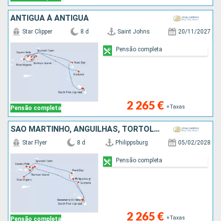
ANTIGUA À ANTIGUA
Star Clipper
8 d
Saint Johns
20/11/2027
Pensão completa
2 265 €
+Taxas
Pensão completa
SÃO MARTINHO, ANGUILHAS, TORTOLA, JOST VAN DYKE, NORMAN ISLAND, CANAL SIR FRANCIS DRAKE, ANTÍGUA E BARBUDA, VIRGIN GORDA, FRANÇA
Star Flyer
8 d
Philippsburg
05/02/2028
Pensão completa
2 265 €
+Taxas
Pensão completa