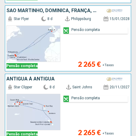
SÃO MARTINHO, DOMINICA, FRANÇA, GUADALUPE, REINO UNIDO
Star Flyer
8 d
Philippsburg
15/01/2028
Pensão completa
2 265 €
+Taxas
Pensão completa
ANTIGUA À ANTIGUA
Star Clipper
8 d
Saint Johns
20/11/2027
Pensão completa
2 265 €
+Taxas
Pensão completa