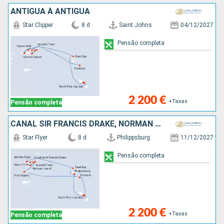
ANTIGUA À ANTIGUA
Star Clipper
8 d
Saint Johns
04/12/2027
Pensão completa
2 200 €
+Taxas
Pensão completa
CANAL SIR FRANCIS DRAKE, NORMAN ISLAND, SÃO CRISTÓVÃO E NEVES, TORTOLA, JOST VAN DYKE, SÃO MARTINHO, FRANÇA, ANGUILHAS, ANTÍGUA E BARBUDA, VIRGIN GORDA
Star Flyer
8 d
Philippsburg
11/12/2027
Pensão completa
2 200 €
+Taxas
Pensão completa