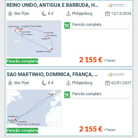
REINO UNIDO, ANTÍGUA E BARBUDA, HOLANDA
Star Flyer
8 d
Philippsburg
12/12/2026
Pensão completa
2 155 €
+Taxas
Pensão completa
SÃO MARTINHO, DOMINICA, FRANÇA, GUADALUPE, REINO UNIDO
Star Flyer
8 d
Philippsburg
02/01/2027
Pensão completa
2 155 €
+Taxas
Pensão completa