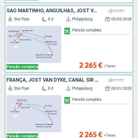
SÃO MARTINHO, ANGUILHAS, JOST VAN DYKE, TORTOLA, NORMAN ISLAND, CANAL SIR FRANCIS DRAKE, ANTÍGUA E BARBUDA, VIRGIN GORDA, FRANÇA
Star Flyer
8 d
Philippsburg
05/02/2028
Pensão completa
2 265 €
+Taxas
Pensão completa
FRANÇA, JOST VAN DYKE, CANAL SIR FRANCIS DRAKE, ANGUILHAS, NORMAN ISLAND, TORTOLA, SÃO CRISTÓVÃO E NEVES, VIRGIN GORDA, SÃO MARTINHO, ANTÍGUA E BARBUDA
Star Flyer
8 d
Philippsburg
08/01/2028
Pensão completa
2 265 €
+Taxas
Pensão completa