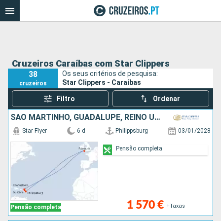
Cruzeiros Caraíbas com Star Clippers
38
Os seus critérios de pesquisa:
Star Clippers - Caraíbas
cruzeiros
Filtro
Ordenar
SÃO MARTINHO, GUADALUPE, REINO UNIDO, FRANÇA
Star Flyer
6 d
Philippsburg
03/01/2028
Pensão completa
1 570 €
+Taxas
Pensão completa