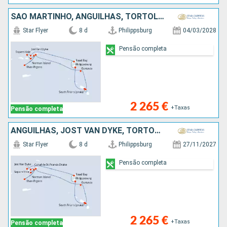
SÃO MARTINHO, ANGUILHAS, TORTOLA, JOST VAN DYKE, NORMAN ISLAND, CANAL SIR FRANCIS DRAKE, ANTÍGUA E BARBUDA, VIRGIN GORDA, FRANÇA
Star Flyer
8 d
Philippsburg
04/03/2028
Pensão completa
2 265 €
+Taxas
Pensão completa
ANGUILHAS, JOST VAN DYKE, TORTOLA, NORMAN ISLAND, CANAL SIR FRANCIS DRAKE, ANTÍGUA E BARBUDA, VIRGIN GORDA, FRANÇA, SÃO MARTINHO
Star Flyer
8 d
Philippsburg
27/11/2027
Pensão completa
2 265 €
+Taxas
Pensão completa