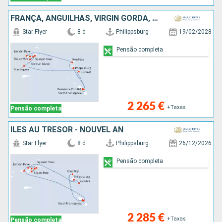
FRANÇA, ANGUILHAS, VIRGIN GORDA, ANTÍGUA E BARBUDA, CANAL SIR FRANCIS DRAKE, SÃO CRISTÓVÃO E NEVES, NORMAN ISLAND, TORTOLA, JOST VAN DYKE, SÃO MARTINHO
Star Flyer
8 d
Philippsburg
19/02/2028
Pensão completa
2 265 €
+Taxas
Pensão completa
ÎLES AU TRÉSOR - NOUVEL AN
Star Flyer
8 d
Philippsburg
26/12/2026
Pensão completa
2 285 €
+Taxas
Pensão completa