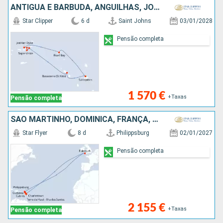
ANTÍGUA E BARBUDA, ANGUILHAS, JOST VAN DYKE, TORTOLA, NORMAN ISLAND, CANAL SIR FRANCIS DRAKE
Star Clipper
6 d
Saint Johns
03/01/2028
Pensão completa
1 570 €
+Taxas
Pensão completa
SÃO MARTINHO, DOMINICA, FRANÇA, GUADALUPE, REINO UNIDO
Star Flyer
8 d
Philippsburg
02/01/2027
Pensão completa
2 155 €
+Taxas
Pensão completa