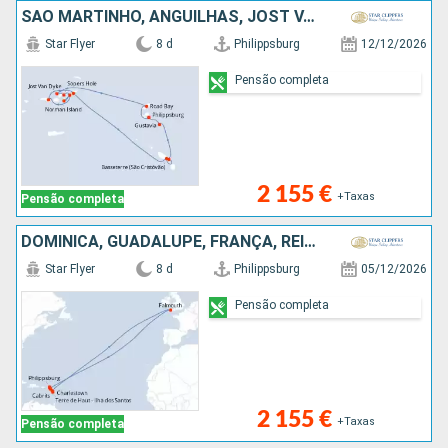
SÃO MARTINHO, ANGUILHAS, JOST VAN DYKE, TORTOLA, NORMAN ISLAND, CANAL SIR FRANCIS DRAKE, ANTÍGUA E BARBUDA, VIRGIN GORDA, FRANÇA
Star Flyer
8 d
Philippsburg
12/12/2026
Pensão completa
2 155 €
+Taxas
Pensão completa
DOMINICA, GUADALUPE, FRANÇA, REINO UNIDO, SÃO MARTINHO
Star Flyer
8 d
Philippsburg
05/12/2026
Pensão completa
2 155 €
+Taxas
Pensão completa