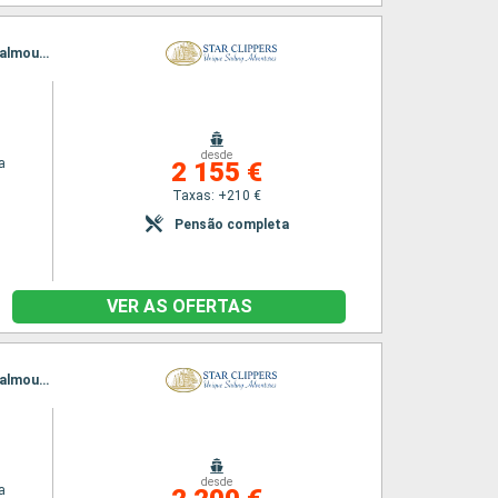
Itinerário : Philippsburg, Charlestown, Cabrits, Terre de Haut - Ilha dos Santos, Deshaies, Falmouth, South Friar s (praia), Basseterre (St Kitts), Philippsburg
desde
a
2 155 €
Taxas: +210 €
Pensão completa
VER AS OFERTAS
Itinerário : Philippsburg, Charlestown, Cabrits, Terre de Haut - Ilha dos Santos, Deshaies, Falmouth, Gustavia, Philippsburg
desde
a