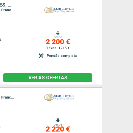
CANAL SIR FRANCIS DRAKE, NORMAN ISLAND, SÃO CRISTÓVÃO E NEVES, TORTOLA, JOST VAN DYKE, SÃO MARTINHO, FRANÇA, ANGUILHAS, ANTÍGUA E BARBUDA, VIRGIN GORDA
Itinerário : Philippsburg, Road Bay, Jost Van Dyke, Sopers Hole, Norman Island, Canal de St. Francis Drake, Spanish Town, Ilhas Virgens, Gustavia, South Friar s (praia), Basseterre (St Kitts), Philippsburg
desde
a
2 200 €
Taxas: +215 €
Pensão completa
VER AS OFERTAS
Itinerário : Philippsburg, Road Bay, Jost Van Dyke, Sopers Hole, Norman Island, Canal de St. Francis Drake, Spanish Town, Ilhas Virgens, Basseterre (St Kitts), South Friar s (praia), Gustavia, Philippsburg
desde
a
2 220 €