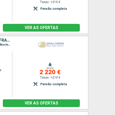
Taxas: +210 €
Pensão completa
VER AS OFERTAS
SÃO MARTINHO, ANGUILHAS, JOST VAN DYKE, TORTOLA, CANAL SIR FRANCIS DRAKE, NORMAN ISLAND, VIRGIN GORDA, ANTÍGUA E BARBUDA, FRANÇA
Itinerário : Philippsburg, Road Bay, Jost Van Dyke, Sopers Hole, Canal de St. Francis Drake, Norman Island, Spanish Town, Ilhas Virgens, South Friar s (praia), Basseterre (St Kitts), Gustavia, Philippsburg
desde
a
2 220 €
Taxas: +210 €
Pensão completa
VER AS OFERTAS