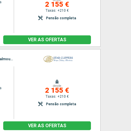
a
2 155 €
Taxas: +210 €
Pensão completa
VER AS OFERTAS
Itinerário : Philippsburg, Charlestown, Cabrits, Terre de Haut - Ilha dos Santos, Deshaies, Falmouth, Basseterre (St Kitts), South Friar s (praia), Philippsburg
desde
a
2 155 €
Taxas: +210 €
Pensão completa
VER AS OFERTAS