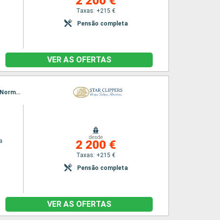
2 200 €
Taxas: +215 €
Pensão completa
VER AS OFERTAS
Itinerário : Philippsburg, Road Bay, Jost Van Dyke, Sopers Hole, Canal de St. Francis Drake, Norman Island, Spanish Town, Ilhas Virgens, Gustavia, Basseterre (St Kitts), South Friar s (praia), Philippsburg
desde
a
2 200 €
Taxas: +215 €
Pensão completa
VER AS OFERTAS