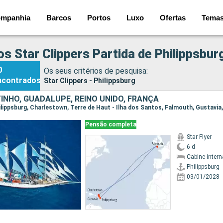
mpanhia
Barcos
Portos
Luxo
Ofertas
Tema
os Star Clippers Partida de Philippsbur
0
Os seus critérios de pesquisa:
ncontrados
Star Clippers - Philippsburg
INHO, GUADALUPE, REINO UNIDO, FRANÇA
Pensão completa
Star Flyer
6 d
Cabine intern
Philippsburg
03/01/2028