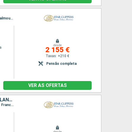
Itinerário : Philippsburg, Charlestown, Cabrits, Deshaies, Terre de Haut - Ilha dos Santos, Falmouth, Gustavia, Philippsburg
desde
a
2 155 €
Taxas: +210 €
Pensão completa
VER AS OFERTAS
SÃO MARTINHO, ANGUILHAS, JOST VAN DYKE, TORTOLA, NORMAN ISLAND, CANAL SIR FRANCIS DRAKE, ANTÍGUA E BARBUDA, VIRGIN GORDA, FRANÇA
Itinerário : Philippsburg, Road Bay, Jost Van Dyke, Sopers Hole, Norman Island, Canal de St. Francis Drake, Ilhas Virgens, Spanish Town, Basseterre (St Kitts), South Friar s (praia), Gustavia, Philippsburg
desde