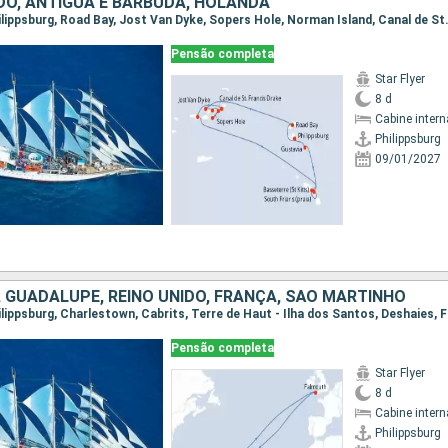
DO, ANTÍGUA E BARBUDA, HOLANDA
Pensão completa
Star Flyer
8 d
Cabine intern
Philippsburg
09/01/2027
, GUADALUPE, REINO UNIDO, FRANÇA, SÃO MARTINHO
Pensão completa
Star Flyer
8 d
Cabine intern
Philippsburg