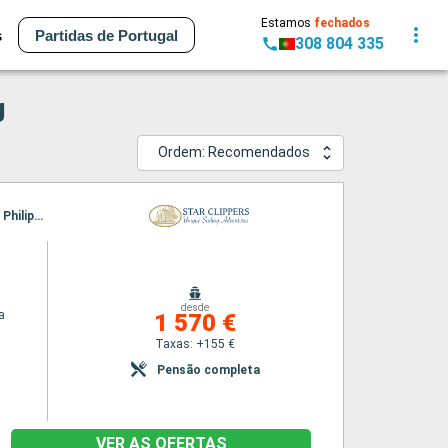
Estamos
fechados
s
Partidas de Portugal
308 804 335
g
Ordem: Recomendados
Itinerário : Philippsburg, Charlestown, Terre de Haut - Ilha dos Santos, Falmouth, Gustavia, Philippsburg
desde
a
1 570 €
Taxas: +155 €
Pensão completa
VER AS OFERTAS