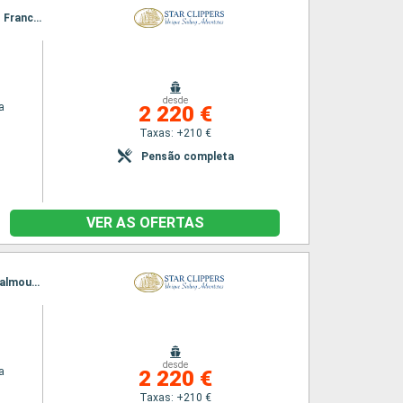
Itinerário : Philippsburg, Road Bay, Jost Van Dyke, Sopers Hole, Norman Island, Canal de St. Francis Drake, Spanish Town, Ilhas Virgens, South Friar s (praia), Basseterre (St Kitts), Gustavia, Philippsburg
desde
a
2 220 €
Taxas: +210 €
Pensão completa
VER AS OFERTAS
Itinerário : Philippsburg, Charlestown, Cabrits, Terre de Haut - Ilha dos Santos, Deshaies, Falmouth, Gustavia, Philippsburg
desde
a
2 220 €
Taxas: +210 €