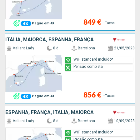
849 €
+Taxas
Pague em 4X
ITÁLIA, MAIORCA, ESPANHA, FRANÇA
Valiant Lady
8 d
Barcelona
21/05/2028
WiFi standard incluído*
Pensão completa
856 €
+Taxas
Pague em 4X
ESPANHA, FRANÇA, ITÁLIA, MAIORCA
Valiant Lady
8 d
Barcelona
10/09/2028
WiFi standard incluído*
Pensão completa