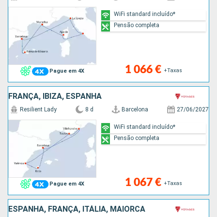
WiFi standard incluído*
Pensão completa
1 066 €
+Taxas
Pague em 4X
FRANÇA, IBIZA, ESPANHA
Resilient Lady
8 d
Barcelona
27/06/2027
WiFi standard incluído*
Pensão completa
1 067 €
+Taxas
Pague em 4X
ESPANHA, FRANÇA, ITÁLIA, MAIORCA