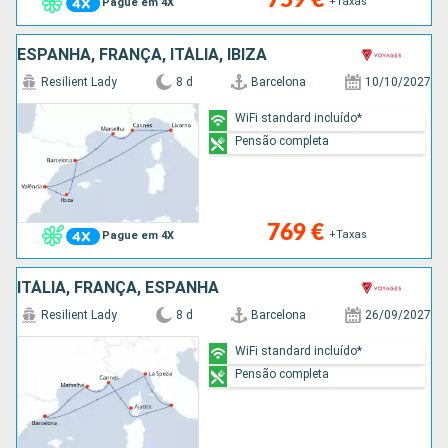
+Taxas
Pague em 4X
ESPANHA, FRANÇA, ITÁLIA, IBIZA
Resilient Lady
8 d
Barcelona
10/10/2027
WiFi standard incluído*
Pensão completa
769 €
+Taxas
Pague em 4X
ITÁLIA, FRANÇA, ESPANHA
Resilient Lady
8 d
Barcelona
26/09/2027
WiFi standard incluído*
Pensão completa