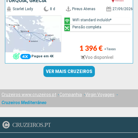
TURQUIA, GRÉCIA
Scarlet Lady
8 d
Pireus Atenas
27/09/2026
WiFi standard incluído*
Pensão completa
1 396 €
+Taxas
Pague em 4X
Voo disponível
VER MAIS CRUZEIROS
Cruzeiros www.cruzeiros.pt
Companhia
Virgin Voyages
Cruzeiros Mediterrâneo
CRUZEIROS.PT