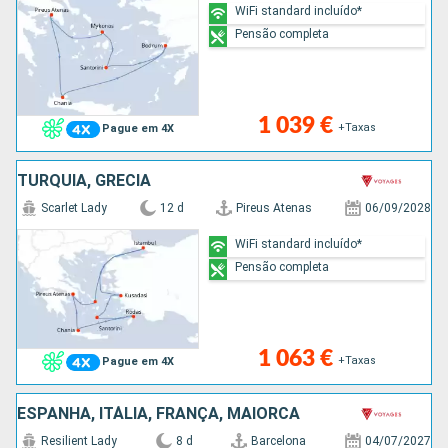
WiFi standard incluído*
Pensão completa
1 039 €
+Taxas
Pague em 4X
TURQUIA, GRÉCIA
Scarlet Lady
12 d
Pireus Atenas
06/09/2028
WiFi standard incluído*
Pensão completa
1 063 €
+Taxas
Pague em 4X
ESPANHA, ITÁLIA, FRANÇA, MAIORCA
Resilient Lady
8 d
Barcelona
04/07/2027