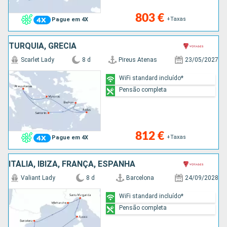
803 €
+Taxas
Pague em 4X
TURQUIA, GRÉCIA
Scarlet Lady
8 d
Pireus Atenas
23/05/2027
WiFi standard incluído*
Pensão completa
812 €
+Taxas
Pague em 4X
ITÁLIA, IBIZA, FRANÇA, ESPANHA
Valiant Lady
8 d
Barcelona
24/09/2028
WiFi standard incluído*
Pensão completa