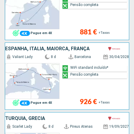
Pensão completa
881 €
+Taxas
Pague em 4X
ESPANHA, ITÁLIA, MAIORCA, FRANÇA
Valiant Lady
8 d
Barcelona
30/04/2028
WiFi standard incluído*
Pensão completa
926 €
+Taxas
Pague em 4X
TURQUIA, GRÉCIA
Scarlet Lady
8 d
Pireus Atenas
19/09/2027