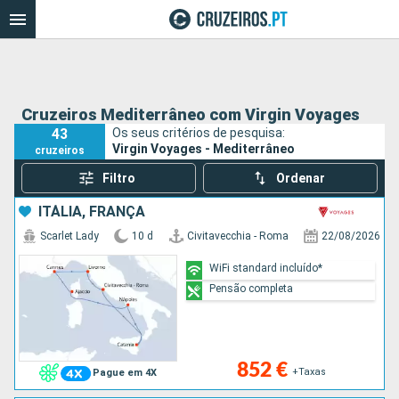
Cruzeiros Mediterrâneo com Virgin Voyages
43
Os seus critérios de pesquisa:
Virgin Voyages - Mediterrâneo
cruzeiros
Filtro
Ordenar
ITÁLIA, FRANÇA
Scarlet Lady
10 d
Civitavecchia - Roma
22/08/2026
WiFi standard incluído*
Pensão completa
852 €
+Taxas
Pague em 4X