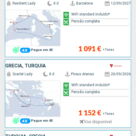
Resilient Lady
8 d
Barcelona
12/09/2027
WiFi standard incluído*
Pensão completa
1 091 €
+Taxas
Pague em 4X
GRÉCIA, TURQUIA
Scarlet Lady
8 d
Pireus Atenas
20/09/2026
WiFi standard incluído*
Pensão completa
1 152 €
+Taxas
Pague em 4X
Voo disponível