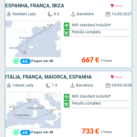
ESPANHA, FRANÇA, IBIZA
Resilient Lady
8 d
Barcelona
16/05/2027
WiFi standard incluído*
Pensão completa
667 €
+Taxas
Pague em 4X
ITÁLIA, FRANÇA, MAIORCA, ESPANHA
Valiant Lady
7 d
Barcelona
04/09/2028
WiFi standard incluído*
Pensão completa
733 €
+Taxas
Pague em 4X