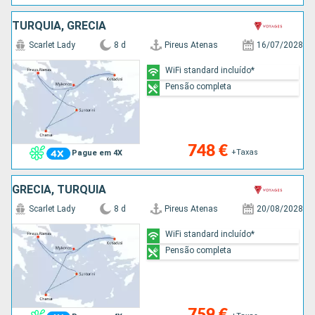
TURQUIA, GRÉCIA
Scarlet Lady
8 d
Pireus Atenas
16/07/2028
WiFi standard incluído*
Pensão completa
748 €
+Taxas
Pague em 4X
GRÉCIA, TURQUIA
Scarlet Lady
8 d
Pireus Atenas
20/08/2028
WiFi standard incluído*
Pensão completa
759 €