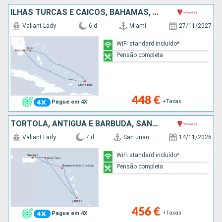
ILHAS TURCAS E CAICOS, BAHAMAS, ESTADOS UNIDOS
Valiant Lady
6 d
Miami
27/11/2027
WiFi standard incluído*
Pensão completa
448 €
+Taxas
Pague em 4X
TORTOLA, ANTÍGUA E BARBUDA, SANTA LÚCIA, PORTO RICO
Valiant Lady
7 d
San Juan
14/11/2026
WiFi standard incluído*
Pensão completa
456 €
+Taxas
Pague em 4X