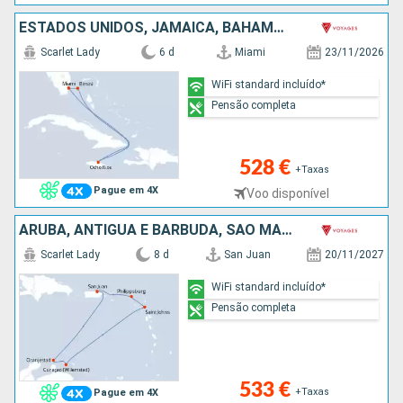
ESTADOS UNIDOS, JAMAICA, BAHAMAS
Scarlet Lady
6 d
Miami
23/11/2026
WiFi standard incluído*
Pensão completa
528 €
+Taxas
Pague em 4X
Voo disponível
ARUBA, ANTÍGUA E BARBUDA, SÃO MARTINHO, PORTO RICO
Scarlet Lady
8 d
San Juan
20/11/2027
WiFi standard incluído*
Pensão completa
533 €
+Taxas
Pague em 4X