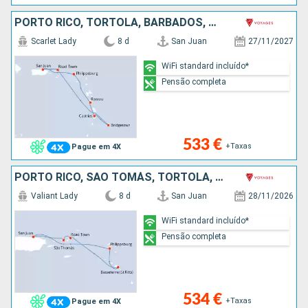
PORTO RICO, TORTOLA, BARBADOS, SANTA LÚCIA, DOMINICA, SÃO MARTINHO
Scarlet Lady
8 d
San Juan
27/11/2027
WiFi standard incluído*
Pensão completa
533 €
+Taxas
Pague em 4X
PORTO RICO, SÃO TOMÁS, TORTOLA, ANTÍGUA E BARBUDA, SÃO MARTINHO
Valiant Lady
8 d
San Juan
28/11/2026
WiFi standard incluído*
Pensão completa
534 €
+Taxas
Pague em 4X