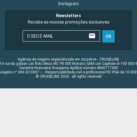
Instagram
Newsletters
Receba as nossas promoções exclusivas
O SEU E-MAIL
OK
Agência de viagens especializada em cruzeiros - CRUISELINE
16 rue du gabian Les flots bleus MC 98 000 Monaco SAM con Capitale di 150 000 
Garantia financeira Groupama Apólice número 4000717380
viagens n° 006 02 0007 – - Responsabilidade civil e profissional RC RSA de 10 0
© CRUISELINE 2026 - all rights reserved