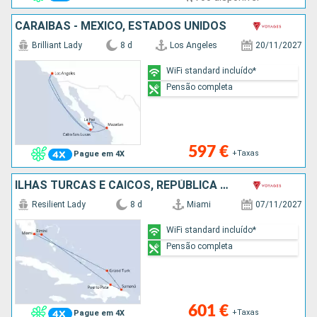
CARAIBAS - MEXICO, ESTADOS UNIDOS
Brilliant Lady
8 d
Los Angeles
20/11/2027
WiFi standard incluído*
Pensão completa
597 €
+Taxas
Pague em 4X
ILHAS TURCAS E CAICOS, REPÚBLICA DOMINICANA, BAHAMAS, ESTADOS UNIDOS
Resilient Lady
8 d
Miami
07/11/2027
WiFi standard incluído*
Pensão completa
601 €
+Taxas
Pague em 4X