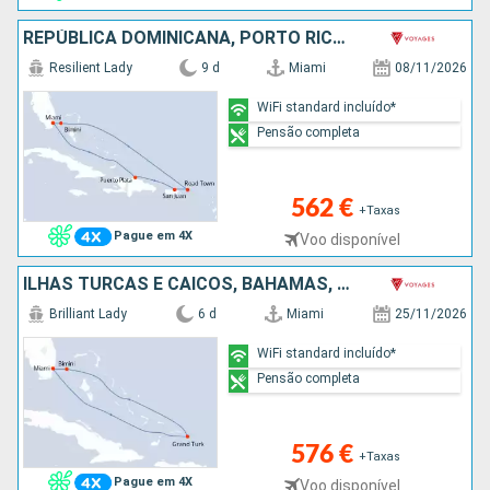
REPÚBLICA DOMINICANA, PORTO RICO, TORTOLA, BAHAMAS, ESTADOS UNIDOS
Resilient Lady
9 d
Miami
08/11/2026
WiFi standard incluído*
Pensão completa
562 €
+Taxas
Pague em 4X
Voo disponível
ILHAS TURCAS E CAICOS, BAHAMAS, ESTADOS UNIDOS
Brilliant Lady
6 d
Miami
25/11/2026
WiFi standard incluído*
Pensão completa
576 €
+Taxas
Pague em 4X
Voo disponível