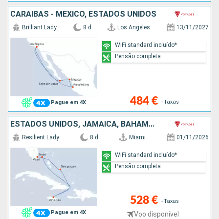
CARAIBAS - MEXICO, ESTADOS UNIDOS
Brilliant Lady
8 d
Los Angeles
13/11/2027
WiFi standard incluído*
Pensão completa
484 €
+Taxas
Pague em 4X
ESTADOS UNIDOS, JAMAICA, BAHAMAS
Resilient Lady
8 d
Miami
01/11/2026
WiFi standard incluído*
Pensão completa
528 €
+Taxas
Pague em 4X
Voo disponível