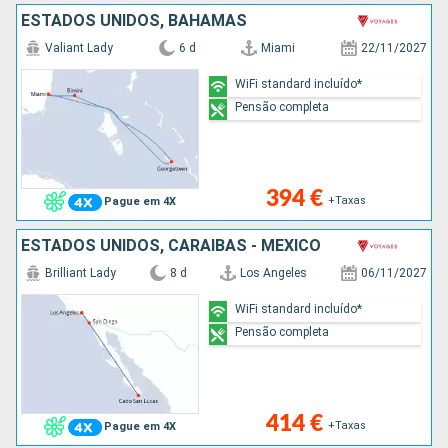
ESTADOS UNIDOS, BAHAMAS
Valiant Lady
6 d
Miami
22/11/2027
WiFi standard incluído*
Pensão completa
394 €
+Taxas
Pague em 4X
ESTADOS UNIDOS, CARAIBAS - MEXICO
Brilliant Lady
8 d
Los Angeles
06/11/2027
WiFi standard incluído*
Pensão completa
414 €
+Taxas
Pague em 4X