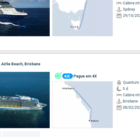
Cabine in
Sydney
29/10/20
, Airlie Beach, Brisbane
Pague em 4X
Quantum o
5 d
Cabine in
Brisbane
08/02/20