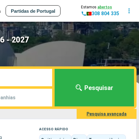
Estamos
abertos
s
Partidas de Portugal
308 804 335
6 - 2027
Pesquisar
anhias
Pesquisa avançada
ACESSO RÁPIDO
g