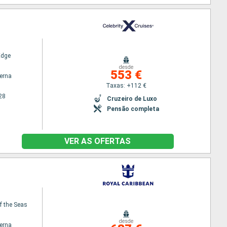
Edge
desde
553 €
terna
Taxas: +112 €
28
Cruzeiro de Luxo
Pensão completa
VER AS OFERTAS
f the Seas
desde
terna