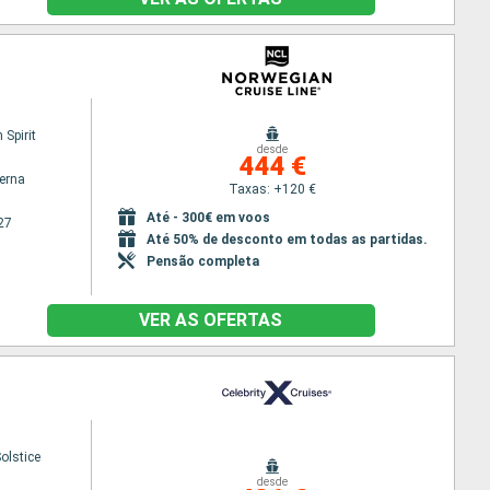
Spirit
desde
444 €
terna
Taxas: +120 €
Até - 300€ em voos
27
Até 50% de desconto em todas as partidas.
Pensão completa
VER AS OFERTAS
Solstice
desde