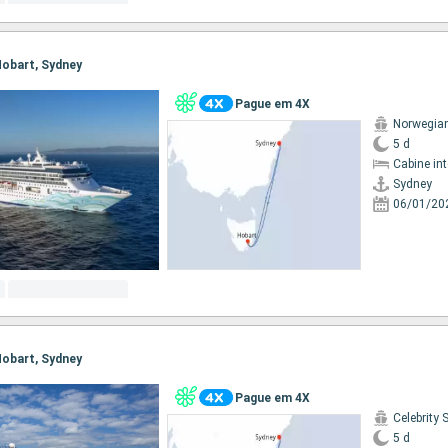
 Hobart, Sydney
Pague em 4X
Norwegian 
5 d
Cabine in
Sydney
06/01/20
 Hobart, Sydney
Pague em 4X
Celebrity 
5 d