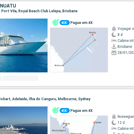
ANUATU
e, Port Vila, Royal Beach Club Lelepa, Brisbane
Pague em 4X
Voyager o
8 d
Cabine in
Brisbane
28/01/20
 Hobart, Adelaide, Ilha do Canguru, Melbourne, Sydney
Pague em 4X
Norwegian 
12 d
Cabine in