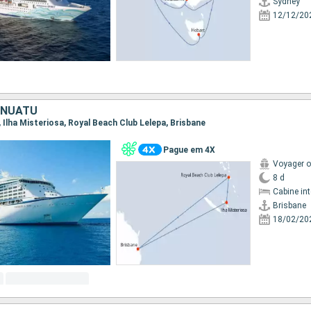
Sydney
12/12/20
ANUATU
e, Ilha Misteriosa, Royal Beach Club Lelepa, Brisbane
Pague em 4X
Voyager o
8 d
Cabine in
Brisbane
18/02/20