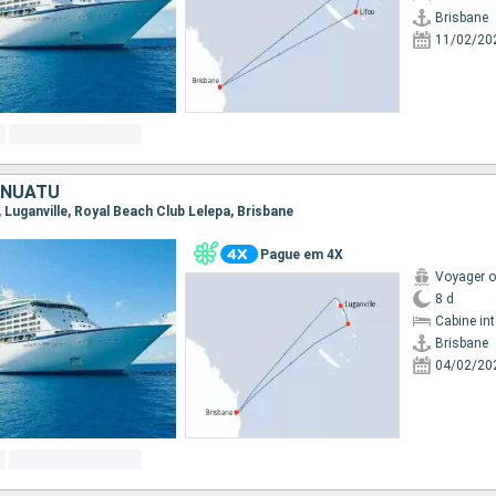
Brisbane
11/02/20
ANUATU
e, Luganville, Royal Beach Club Lelepa, Brisbane
Pague em 4X
Voyager o
8 d
Cabine in
Brisbane
04/02/20