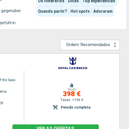
Os itinerários
Dicas
Top experiências
, gegenüber
Quando partir?
Hot spots
Adoraram
gefühl in
Ordem: Recomendados
f the Seas
desde
terna
398 €
Taxas: +106 €
28
Pensão completa
VER AS OFERTAS