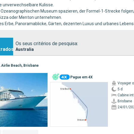
e unverwechselbare Kulisse.
 Ozeanographischen Museum spazieren, der Formel-1-Strecke folgen
 Nizza oder Menton unternehmen.
iches Erbe, Panoramablicke, Gärten, dezenten Luxus und urbanes Lebens
Os seus critérios de pesquisa:
trados
Australia
, Airlie Beach, Brisbane
Pague em 4X
Voyager o
5 d
Cabine in
Brisbane
24/01/20