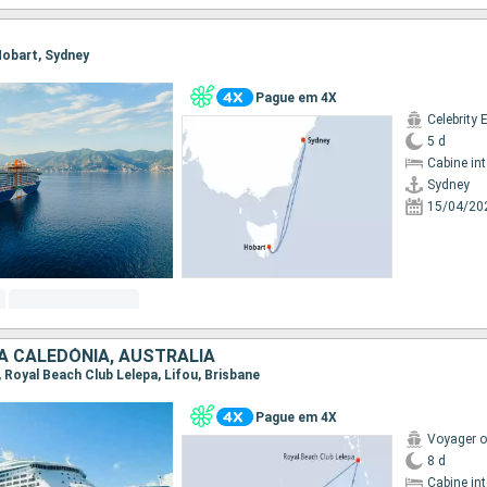
 Hobart, Sydney
Pague em 4X
Celebrity 
5 d
Cabine in
Sydney
15/04/20
A CALEDÓNIA, AUSTRALIA
e, Royal Beach Club Lelepa, Lifou, Brisbane
Pague em 4X
Voyager o
8 d
Cabine in