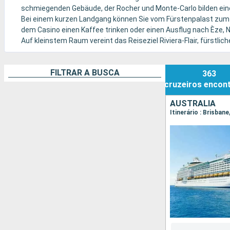
schmiegenden Gebäude, der Rocher und Monte-Carlo bilden ein
Bei einem kurzen Landgang können Sie vom Fürstenpalast zum
dem Casino einen Kaffee trinken oder einen Ausflug nach Èze,
Auf kleinstem Raum vereint das Reiseziel Riviera-Flair, fürstl
außergewöhnlicher Dichte.
FILTRAR A BUSCA
363
cruzeiros
encon
AUSTRALIA
Itinerário : Brisbane