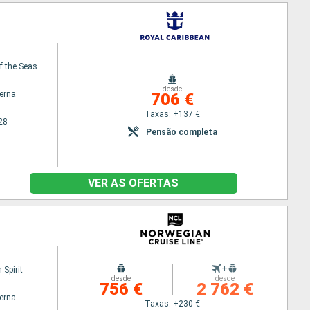
f the Seas
desde
terna
706 €
Taxas: +137 €
28
Pensão completa
VER AS OFERTAS
+
Spirit
desde
desde
756 €
2 762 €
terna
Taxas: +230 €