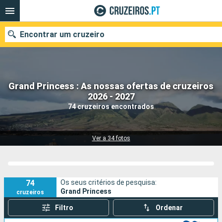
Encontrar um cruzeiro
Grand Princess : As nossas ofertas de cruzeiros
Quando ir?
2026 - 2027
74 cruzeiros encontrados
Data de partida
Portos
Companhias
Ver a 34 fotos
Pesquisar
74
Os seus critérios de pesquisa:
Grand Princess
cruzeiros
Filtro
Ordenar