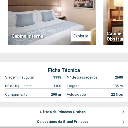
Cabine Vi
Cabine Interna
Explorar
Obstruíd
Ficha Técnica
Viagem inaugural:
1998
N° de passageiros:
2600
N° de tripulantes:
1100
Largura:
35
m
Comprimento:
290
m
Velocidade:
22
Nós
A frota de Princess Cruises
Os destinos da Grand Princess