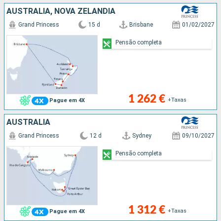
AUSTRALIA, NOVA ZELANDIA
Grand Princess
15 d
Brisbane
01/02/2027
Pensão completa
1 262 €
+Taxas
Pague em 4X
AUSTRALIA
Grand Princess
12 d
Sydney
09/10/2027
Pensão completa
1 312 €
+Taxas
Pague em 4X