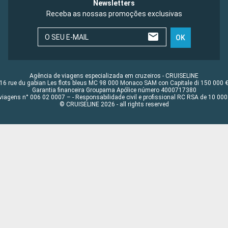
Newsletters
Receba as nossas promoções exclusivas
O SEU E-MAIL
OK
Agência de viagens especializada em cruzeiros - CRUISELINE
16 rue du gabian Les flots bleus MC 98 000 Monaco SAM con Capitale di 150 000 
Garantia financeira Groupama Apólice número 4000717380
viagens n° 006 02 0007 – - Responsabilidade civil e profissional RC RSA de 10 0
© CRUISELINE 2026 - all rights reserved