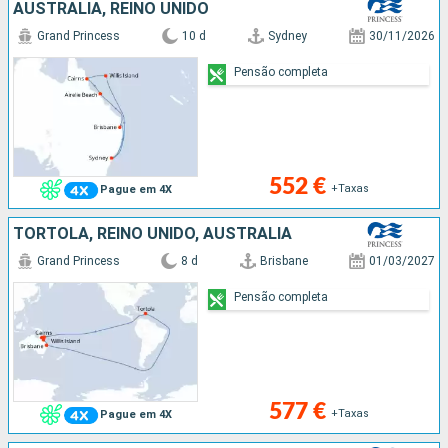
AUSTRALIA, REINO UNIDO
Grand Princess
10 d
Sydney
30/11/2026
Pensão completa
552 €
+Taxas
Pague em 4X
TORTOLA, REINO UNIDO, AUSTRALIA
Grand Princess
8 d
Brisbane
01/03/2027
Pensão completa
577 €
+Taxas
Pague em 4X