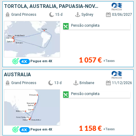
TORTOLA, AUSTRALIA, PAPUASIA-NOVA GUINÃ
Grand Princess
15 d
Sydney
03/06/2027
Pensão completa
1 057 €
+Taxas
Pague em 4X
AUSTRALIA
Grand Princess
13 d
Brisbane
11/12/2026
Pensão completa
1 158 €
+Taxas
Pague em 4X