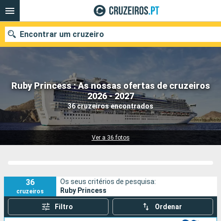
Encontrar um cruzeiro
Ruby Princess : As nossas ofertas de cruzeiros
Quando ir?
2026 - 2027
36 cruzeiros encontrados
Data de partida
Portos
Companhias
Ver a 36 fotos
Pesquisar
36
Os seus critérios de pesquisa:
Ruby Princess
cruzeiros
Filtro
Ordenar