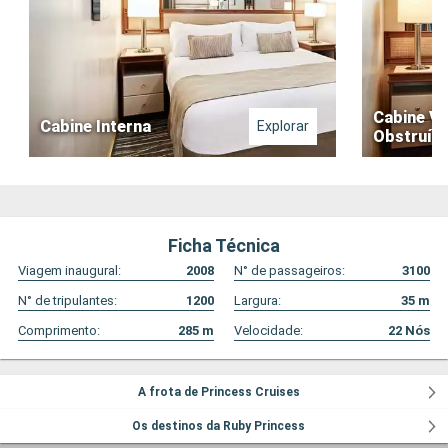
Cabine Vi
Cabine Interna
Explorar
Obstruíd
Ficha Técnica
Viagem inaugural:
2008
N° de passageiros:
3100
N° de tripulantes:
1200
Largura:
35
m
Comprimento:
285
m
Velocidade:
22
Nós
A frota de Princess Cruises
Os destinos da Ruby Princess