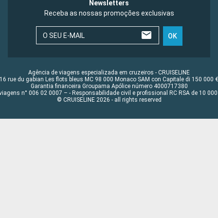
Newsletters
Receba as nossas promoções exclusivas
O SEU E-MAIL
OK
Agência de viagens especializada em cruzeiros - CRUISELINE
16 rue du gabian Les flots bleus MC 98 000 Monaco SAM con Capitale di 150 000 
Garantia financeira Groupama Apólice número 4000717380
viagens n° 006 02 0007 – - Responsabilidade civil e profissional RC RSA de 10 0
© CRUISELINE 2026 - all rights reserved