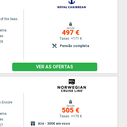
 of the Seas
desde
terna
497 €
es
Taxas: +171 €
28
Pensão completa
VER AS OFERTAS
n Encore
desde
505 €
terna
Taxas: +170 €
es
Até - 300€ em voos
27