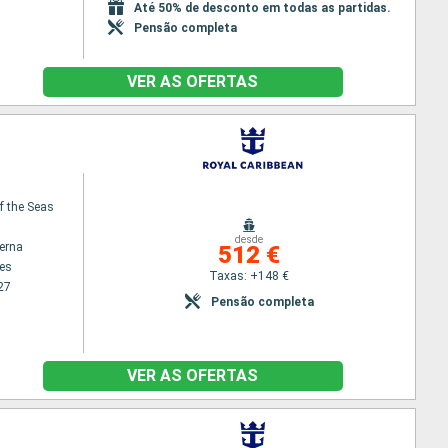
Até 50% de desconto em todas as partidas.
Pensão completa
VER AS OFERTAS
f the Seas
desde
terna
512 €
es
Taxas: +148 €
27
Pensão completa
VER AS OFERTAS