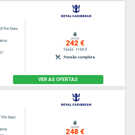
of the Seas
desde
terna
242 €
Taxas: +168 €
27
Pensão completa
VER AS OFERTAS
f the Seas
desde
terna
248 €