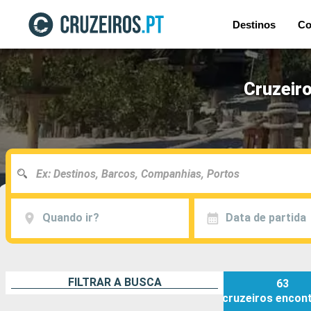
Destinos
Co
Cruzeiro
Quando ir?
Data de partida
FILTRAR A BUSCA
63
cruzeiros
encon