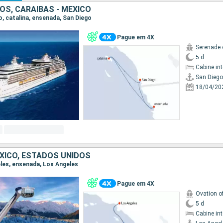
OS, CARAIBAS - MEXICO
go, catalina, ensenada, San Diego
Pague em 4X
Serenade 
5 d
Cabine in
San Diego
18/04/20
EXICO, ESTADOS UNIDOS
eles, ensenada, Los Angeles
Pague em 4X
Ovation o
5 d
Cabine in