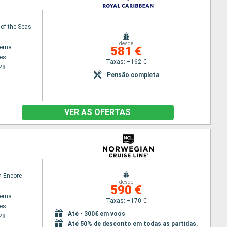
 of the Seas
desde
terna
581 €
es
Taxas: +162 €
28
Pensão completa
VER AS OFERTAS
n Encore
desde
590 €
terna
Taxas: +170 €
es
Até - 300€ em voos
28
Até 50% de desconto em todas as partidas.