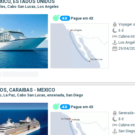
EXICO, ESTADOS UNIDOS
geles, Cabo San Lucas, Los Angeles
Pague em 4X
Voyager o
6 d
Cabine in
Los Angel
29/04/20
OS, CARAIBAS - MEXICO
ego, La Paz, Cabo San Lucas, ensenada, San Diego
Pague em 4X
Serenade 
8 d
Cabine in
San Diego