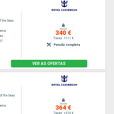
f the Seas
desde
terna
340 €
es
Taxas: +111 €
27
Pensão completa
VER AS OFERTAS
of the Seas
desde
terna
364 €
Taxas: +210 €