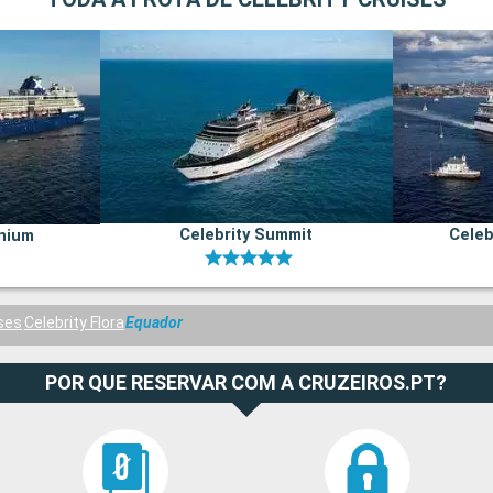
Celebrity Summit
Celeb
nnium
ises
Celebrity Flora
Equador
POR QUE RESERVAR COM A CRUZEIROS.PT?