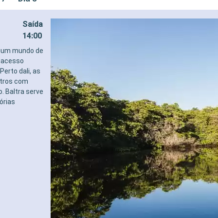
Saída
14:00
ra um mundo de
o acesso
Perto dali, as
ntros com
. Baltra serve
órias