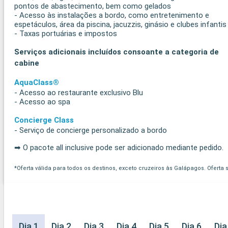
pontos de abastecimento, bem como gelados
- Acesso às instalações a bordo, como entretenimento e
espetáculos, área da piscina, jacuzzis, ginásio e clubes infantis
- Taxas portuárias e impostos
Serviços adicionais incluídos consoante a categoria de
cabine
AquaClass®
- Acesso ao restaurante exclusivo Blu
- Acesso ao spa
Concierge Class
- Serviço de concierge personalizado a bordo
➡ O pacote all inclusive pode ser adicionado mediante pedido.
*Oferta válida para todos os destinos, exceto cruzeiros às Galápagos. Oferta 
Dia 1
Dia 2
Dia 3
Dia 4
Dia 5
Dia 6
Dia