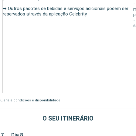
-
➡ Outros pacotes de bebidas e serviços adicionais podem ser
m
reservados através da aplicação Celebrity.
p
-
s
sujeita a condições e disponibilidade
O SEU ITINERÁRIO
 7
Dia 8