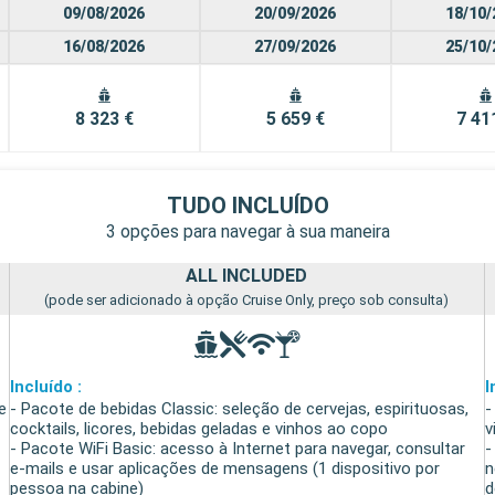
09/08/2026
20/09/2026
18/10/
16/08/2026
27/09/2026
25/10/
8 323 €
5 659 €
7 41
TUDO INCLUÍDO
3 opções para navegar à sua maneira
ALL INCLUDED
(pode ser adicionado à opção Cruise Only, preço sob consulta)
Incluído :
I
e
- Pacote de bebidas Classic: seleção de cervejas, espirituosas,
-
cocktails, licores, bebidas geladas e vinhos ao copo
v
- Pacote WiFi Basic: acesso à Internet para navegar, consultar
-
e-mails e usar aplicações de mensagens (1 dispositivo por
n
pessoa na cabine)
d