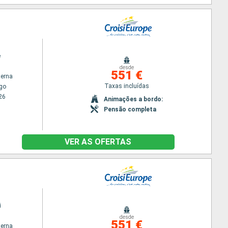
e
desde
551 €
terna
Taxas incluídas
go
26
Animações a bordo:
Pensão completa
VER AS OFERTAS
i
desde
551 €
terna