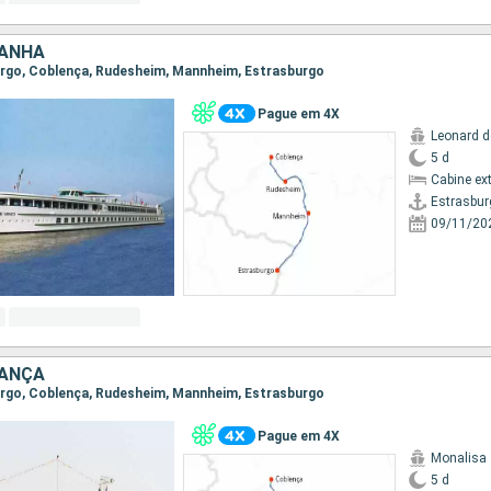
MANHA
burgo, Coblença, Rudesheim, Mannheim, Estrasburgo
Pague em 4X
Leonard d
5 d
Cabine ex
Estrasbur
09/11/20
RANÇA
burgo, Coblença, Rudesheim, Mannheim, Estrasburgo
Pague em 4X
Monalisa
5 d