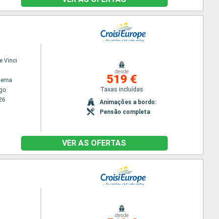
e Vinci
desde
519 €
terna
Taxas incluídas
go
26
Animações a bordo:
Pensão completa
VER AS OFERTAS
desde