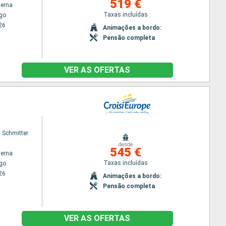
519 €
terna
Taxas incluídas
go
26
Animações a bordo:
Pensão completa
VER AS OFERTAS
 Schmitter
desde
545 €
terna
Taxas incluídas
go
26
Animações a bordo:
Pensão completa
VER AS OFERTAS