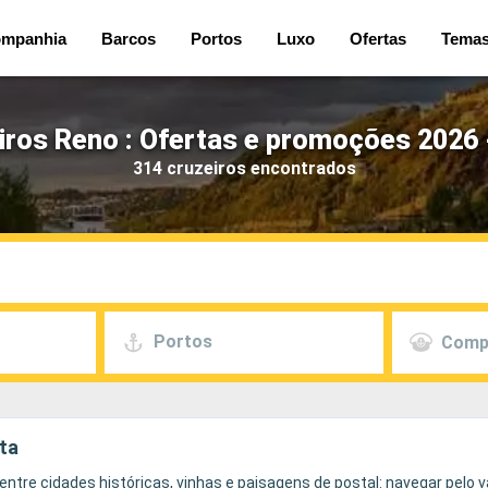
mpanhia
Barcos
Portos
Luxo
Ofertas
Tema
iros Reno : Ofertas e promoções 2026 
314 cruzeiros encontrados
Portos
Comp
rta
 entre cidades históricas, vinhas e paisagens de postal: navegar pelo 