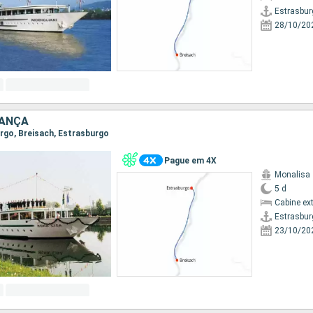
Estrasbur
28/10/20
RANÇA
urgo, Breisach, Estrasburgo
Pague em 4X
Monalisa
5 d
Cabine ex
Estrasbur
23/10/20