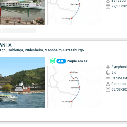
Estrasbur
22/11/20
MANHA
burgo, Coblença, Rudesheim, Mannheim, Estrasburgo
Pague em 4X
Symphoni
5 d
Cabine ex
Estrasbur
05/03/20