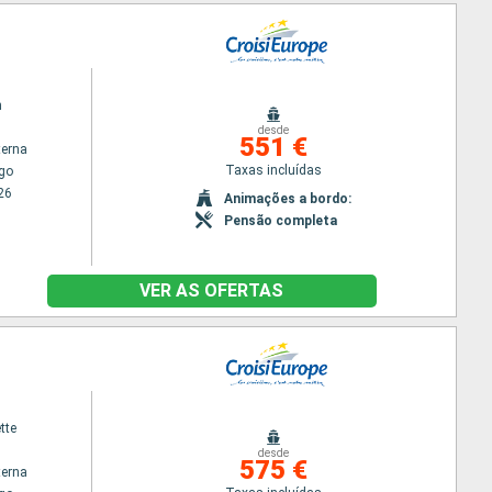
n
desde
551 €
terna
Taxas incluídas
go
26
Animações a bordo:
Pensão completa
VER AS OFERTAS
tte
desde
575 €
terna