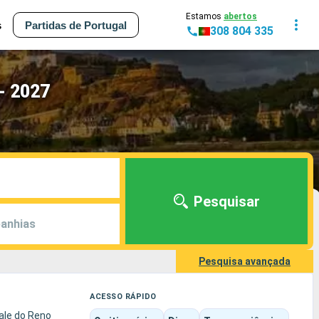
Estamos
abertos
s
Partidas de Portugal
308 804 335
- 2027
Pesquisar
anhias
Pesquisa avançada
ACESSO RÁPIDO
vale do Reno