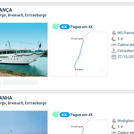
RANÇA
urgo, Breisach, Estrasburgo
Pague em 4X
MS Franc
5 d
Cabine ex
Estrasbur
27/10/20
MANHA
urgo, Breisach, Estrasburgo
Pague em 4X
Modiglian
5 d
Cabine ex