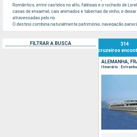
Romântico, entre castelos no alto, falésias e o rochedo de Lor
casas de enxaimel, cais animados e tabernas de vinho; e deixa
atravessadas pelo rio.
O destino combina naturalmente património, navegação panorâm
cor durante as vindimas ou os mercados de Natal.
FILTRAR A BUSCA
314
cruzeiros
encon
ALEMANHA, F
Itinerário : Estras