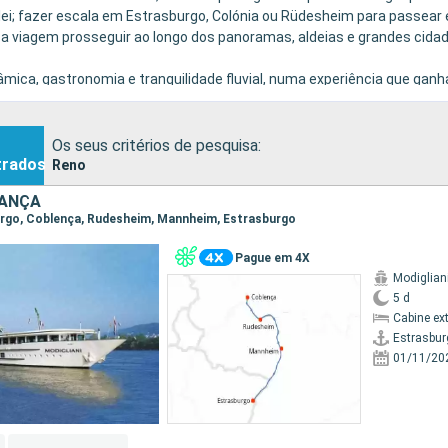
elei; fazer escala em Estrasburgo, Colónia ou Rüdesheim para passear 
r a viagem prosseguir ao longo dos panoramas, aldeias e grandes cida
ica, gastronomia e tranquilidade fluvial, numa experiência que ganh
Os seus critérios de pesquisa:
trados
Reno
RANÇA
burgo, Coblença, Rudesheim, Mannheim, Estrasburgo
Pague em 4X
Modiglian
5 d
Cabine ex
Estrasbur
01/11/20