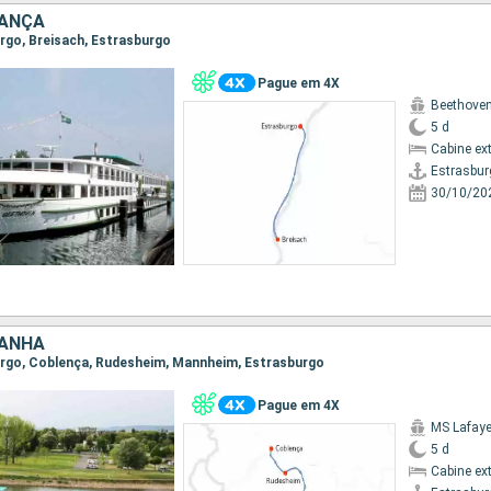
RANÇA
urgo, Breisach, Estrasburgo
Pague em 4X
Beethove
5 d
Cabine ex
Estrasbur
30/10/20
MANHA
burgo, Coblença, Rudesheim, Mannheim, Estrasburgo
Pague em 4X
MS Lafaye
5 d
Cabine ex