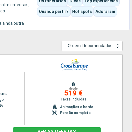
Os itinerários
Dicas
Top experiências
entre catedrais,
des
Quando partir?
Hot spots
Adoraram
a ainda outra
Ordem: Recomendados
i
desde
519 €
terna
Taxas incluídas
go
26
Animações a bordo:
Pensão completa
VER AS OFERTAS