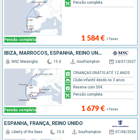
Pensão completa
1 584 €
+Taxas
Pensão completa
IBIZA, MARROCOS, ESPANHA, REINO UNIDO
MSC Meraviglia
15 d
Southampton
24/07/2027
CRIANÇAS GRÁTIS ATÉ 12 ANOS
Clube infantil desde os 3 anos
Reserve com 50€
Pensão completa
1 679 €
+Taxas
Pensão completa
ESPANHA, FRANÇA, REINO UNIDO
Liberty of the Seas
10 d
Southampton
07/08/2026