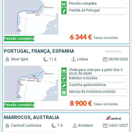
Pensão completa
Partida de Portugal
6 344 €
Taxas incluídas
Pensão completa
PORTUGAL, FRANÇA, ESPANHA
Silver Spirit
11 d
Lisboa
08/09/2026
Clube para crianças a partir dos 3
anos de idade
Bebidas incluídas
Cozinha gastronómica
Serviço de mordomo incluído
8 900 €
Taxas incluídas
Pensão completa
MARROCOS, AUSTRALIA
Carnival Luminosa
7 d
Brisbane
24/01/2027