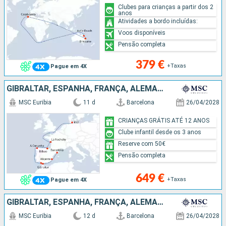
Clubes para crianças a partir dos 2
anos
Atividades a bordo incluídas:
Voos disponíveis
Pensão completa
379 €
+Taxas
Pague em 4X
GIBRALTAR, ESPANHA, FRANÇA, ALEMANHA
MSC Euribia
11 d
Barcelona
26/04/2028
CRIANÇAS GRÁTIS ATÉ 12 ANOS
Clube infantil desde os 3 anos
Reserve com 50€
Pensão completa
649 €
+Taxas
Pague em 4X
GIBRALTAR, ESPANHA, FRANÇA, ALEMANHA, DINAMARCA
MSC Euribia
12 d
Barcelona
26/04/2028