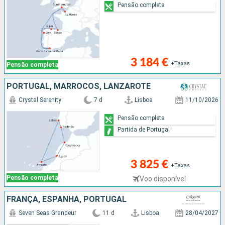
Pensão completa
3 184 €
+Taxas
Pensão completa
PORTUGAL, MARROCOS, LANZAROTE
Crystal Serenity
7 d
Lisboa
11/10/2026
Pensão completa
Partida de Portugal
3 825 €
+Taxas
Pensão completa
Voo disponível
FRANÇA, ESPANHA, PORTUGAL
Seven Seas Grandeur
11 d
Lisboa
28/04/2027