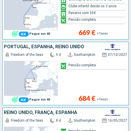
Clube infantil desde os 3 anos
Reserve com 50€
Pensão completa
669 €
+Taxas
Pague em 4X
PORTUGAL, ESPANHA, REINO UNIDO
Freedom of the Seas
9 d
Southampton
07/10/2027
Pensão completa
684 €
+Taxas
Pague em 4X
REINO UNIDO, FRANÇA, ESPANHA
Freedom of the Seas
8 d
Southampton
16/05/2027
Pensão completa