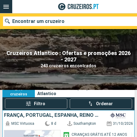
Encontrar um cruzeiro
Cruzeiros Atlantico : Ofertas e promoções 2026
Quando ir?
- 2027
243 cruzeiros encontrados
Data de partida
Portos
Companhias
243
Os seus critérios de pesquisa:
Atlantico
cruzeiros
Pesquisar
Filtro
Ordenar
FRANÇA, PORTUGAL, ESPANHA, REINO UNIDO
MSC Virtuosa
8 d
Southampton
31/10/2026
CRIANÇAS GRÁTIS ATÉ 12 ANOS