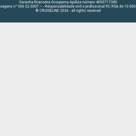
Garantia financeira Groupama Apólice número 4000717380
viagens n° 006 02 0007 – - Responsabilidade civil e profissional RC RSA de 10 0
© CRUISELINE 2026 - all rights reserved