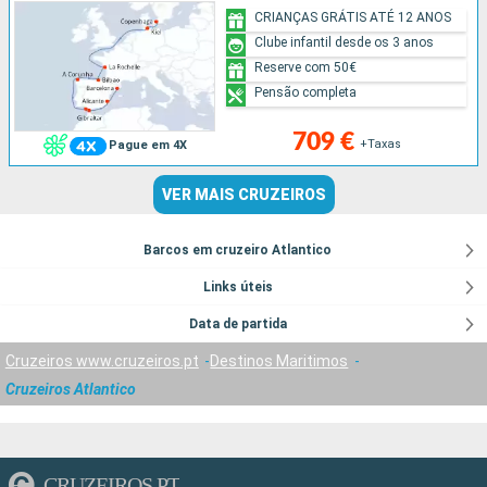
CRIANÇAS GRÁTIS ATÉ 12 ANOS
Clube infantil desde os 3 anos
Reserve com 50€
Pensão completa
709 €
+Taxas
Pague em 4X
VER MAIS CRUZEIROS
Barcos em cruzeiro Atlantico
Links úteis
Data de partida
Cruzeiros www.cruzeiros.pt
Destinos Maritimos
Cruzeiros Atlantico
CRUZEIROS.PT