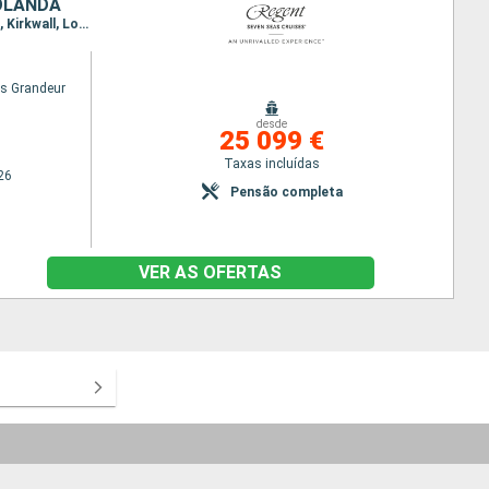
HOLANDA
Itinerário : Oslo, Mandalay, Stavanger, Bergen, Geiranger, Alesund, Torshavn - Ilhas Feroe, Lerwick, Kirkwall, Londonderry, Glasgow, Liverpool, Belfast, Dun Laoghaire, Cork, Zeebrugge, Amesterdão
s Grandeur
desde
25 099 €
Taxas incluídas
26
Pensão completa
VER AS OFERTAS