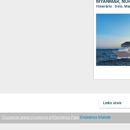
MYANMAR, NORU
Links úteis
Cruzeiros www.cruzeiros.pt
Destinos País
Cruzeiros Irlanda