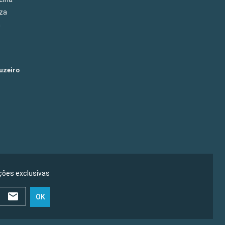
eza
m
uzeiro
ões exclusivas
OK