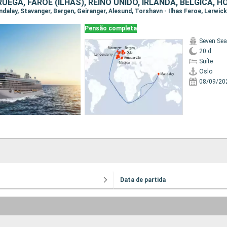
EGA, FAROE (ILHAS), REINO UNIDO, IRLANDA, BÉLGICA, 
Pensão completa
Seven Sea
20 d
Suíte
Oslo
08/09/20
Data de partida