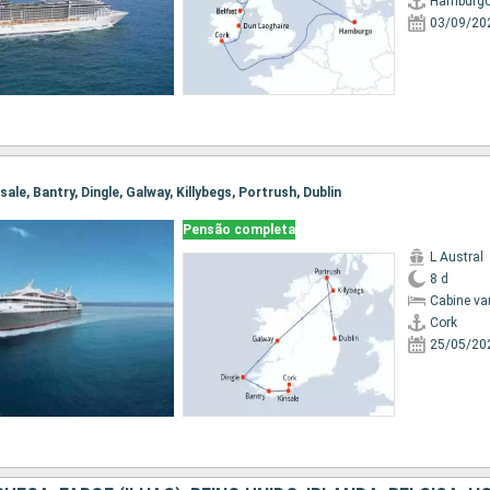
Hamburg
03/09/20
nsale, Bantry, Dingle, Galway, Killybegs, Portrush, Dublin
Pensão completa
L Austral
8 d
Cabine va
Cork
25/05/20