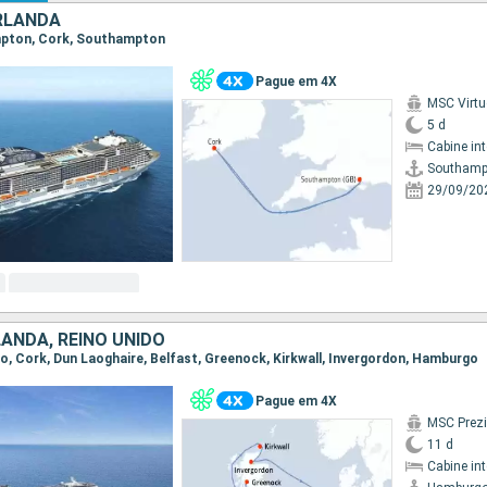
IRLANDA
ampton, Cork, Southampton
Pague em 4X
MSC Virt
5 d
Cabine in
Southamp
29/09/20
ANDA, REINO UNIDO
go, Cork, Dun Laoghaire, Belfast, Greenock, Kirkwall, Invergordon, Hamburgo
Pague em 4X
MSC Prez
11 d
Cabine in