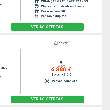
o
CRIANÇAS GRÁTIS ATÉ 12 ANOS
26
Clube infantil desde os 3 anos
Reserve com 50€
Pensão completa
VER AS OFERTAS
desde
randa
6 380 €
Taxas: +610 €
27
Pensão completa
VER AS OFERTAS