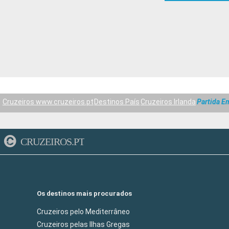
Cruzeiros www.cruzeiros.pt
Destinos País
Cruzeiros Irlanda
Partida E
CRUZEIROS.PT
Os destinos mais procurados
Cruzeiros pelo Mediterrâneo
Cruzeiros pelas Ilhas Gregas