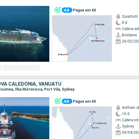
Pague em 4X
Quantum o
8 d
Cabine ex
Brisbane
26/02/20
OVA CALEDÓNIA, VANUATU
 Noumea, Ilha Misteriosa, Port Vila, Sydney
Pague em 4X
Anthem of
10 d
Cabine in
Sydney
05/04/20