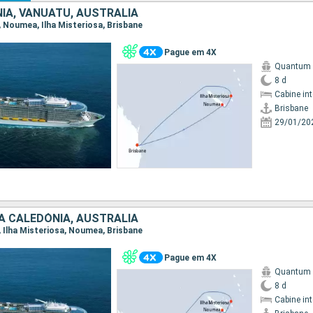
IA, VANUATU, AUSTRALIA
e, Noumea, Ilha Misteriosa, Brisbane
Pague em 4X
Quantum o
8 d
Cabine in
Brisbane
29/01/20
A CALEDÓNIA, AUSTRALIA
e, Ilha Misteriosa, Noumea, Brisbane
Pague em 4X
Quantum o
8 d
Cabine in