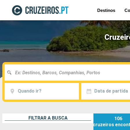
Destinos
Co
Cruzeir
Quando ir?
Data de partida
FILTRAR A BUSCA
106
cruzeiros
encon