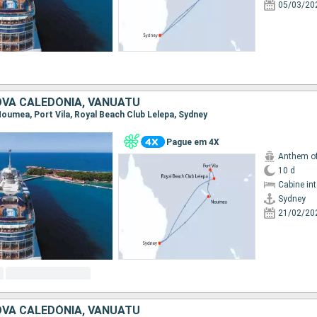
05/03/20
OVA CALEDÓNIA, VANUATU
 Noumea, Port Vila, Royal Beach Club Lelepa, Sydney
Pague em 4X
Anthem of
10 d
Cabine in
Sydney
21/02/20
OVA CALEDÓNIA, VANUATU