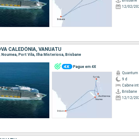
Brisbane
12/02/20
OVA CALEDÓNIA, VANUATU
e, Noumea, Port Vila, Ilha Misteriosa, Brisbane
Pague em 4X
Quantum o
9 d
Cabine in
Brisbane
12/12/20