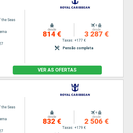
 the Seas
+
desde
desde
terna
814 €
3 287 €
Taxas: +177 €
27
Pensão completa
VER AS OFERTAS
 the Seas
+
desde
desde
terna
832 €
2 506 €
Taxas: +179 €
27