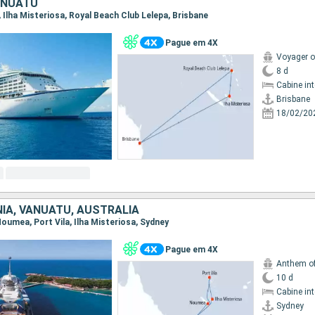
ANUATU
e, Ilha Misteriosa, Royal Beach Club Lelepa, Brisbane
Pague em 4X
Voyager o
8 d
Cabine in
Brisbane
18/02/20
IA, VANUATU, AUSTRALIA
 Noumea, Port Vila, Ilha Misteriosa, Sydney
Pague em 4X
Anthem of
10 d
Cabine in
Sydney