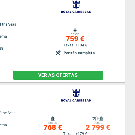
f the Seas
desde
terna
759 €
Taxas: +134 €
28
Pensão completa
VER AS OFERTAS
 the Seas
+
desde
desde
terna
768 €
2 799 €
Taxas: +179 €