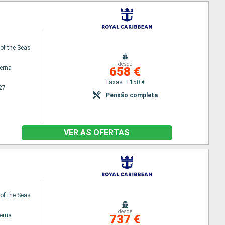
f the Seas
desde
terna
658 €
Taxas: +150 €
27
Pensão completa
VER AS OFERTAS
f the Seas
desde
terna
737 €