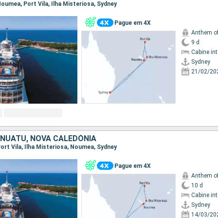
 Noumea, Port Vila, Ilha Misteriosa, Sydney
Pague em 4X
Anthem of
9 d
Cabine in
Sydney
21/02/20
ANUATU, NOVA CALEDÓNIA
 Port Vila, Ilha Misteriosa, Noumea, Sydney
Pague em 4X
Anthem of
10 d
Cabine in
Sydney
14/03/20