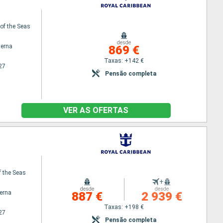
f the Seas
desde
terna
869 €
Taxas: +142 €
27
Pensão completa
VER AS OFERTAS
 the Seas
+
desde
desde
terna
887 €
2 939 €
Taxas: +198 €
27
Pensão completa