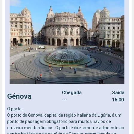
Chegada
Saída
Génova
---
16:00
O porto :
O
O porto de Gênova, capital da região italiana da Ligúria, é um
O
ponto de passagem obrigatório para muitos navios de
s
cruzeiro mediterrânicos. O porto é diretamente adjacente ao
c