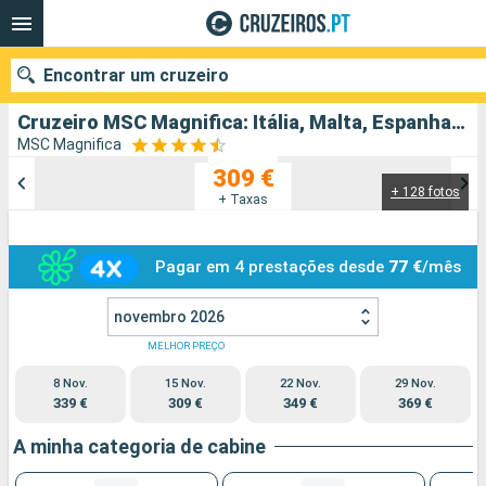
Encontrar um cruzeiro
Cruzeiro MSC Magnifica: Itália, Malta, Espanha, França partindo de Génova
MSC Magnifica
309 €
+ 128 fotos
Quando ir?
+ Taxas
Data de partida
Pagar em 4 prestações desde
77 €
/mês
Portos
Companhias
novembro 2026
Pesquisar
MELHOR PREÇO
8 Nov.
15 Nov.
22 Nov.
29 Nov.
339 €
309 €
349 €
369 €
A minha categoria de cabine