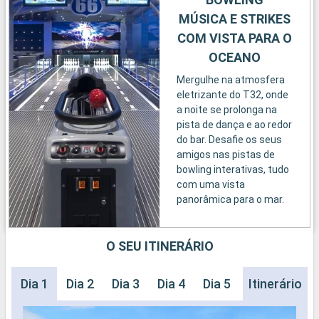
MÚSICA E STRIKES
COM VISTA PARA O
OCEANO
Mergulhe na atmosfera
eletrizante do T32, onde
a noite se prolonga na
pista de dança e ao redor
do bar. Desafie os seus
amigos nas pistas de
bowling interativas, tudo
com uma vista
panorâmica para o mar.
O SEU ITINERÁRIO
Dia 1
Dia 2
Dia 3
Dia 4
Dia 5
Dia 6
Itinerário
Dia 