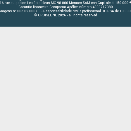
16 rue du gabian Les flots bleus MC 98 000 Monaco SAM con Capitale di 150 000 
Garantia financeira Groupama Apólice número 4000717380
viagens n° 006 02 0007 – - Responsabilidade civil e profissional RC RSA de 10 0
© CRUISELINE 2026 - all rights reserved