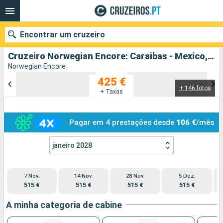
Encontrar um cruzeiro
Cruzeiro Norwegian Encore: Caraibas - Mexico, Estados Unidos partindo de Los Angeles
Norwegian Encore
425 €
+ 146 fotos
Quando ir?
+ Taxas
Data de partida
Pagar em 4 prestações desde
106 €
/mês
Portos
Companhias
janeiro 2028
Pesquisar
7 Nov.
14 Nov.
28 Nov.
5 Dez.
515 €
515 €
515 €
515 €
A minha categoria de cabine