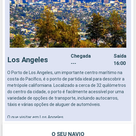
Chegada
Saída
Los Angeles
---
16:00
O Porto de Los Angeles, um importante centro marítimo na
O
costa do Pacífico, é o ponto de partida ideal para descobrir a
p
metrópole californiana. Localizado a cerca de 32 quilómetros
t
do centro da cidade, o porto é facilmente acessível por uma
g
variedade de opções de transporte, incluindo autocarros,
e
táxis e várias opções de aluguer de automóveis.
O que visitar em Los Angeles
Los Angeles está repleta de locais emblemáticos. Não perca
Hollywood, com o seu famoso letreiro e o Passeio da Fama,
O SEU NAVIO