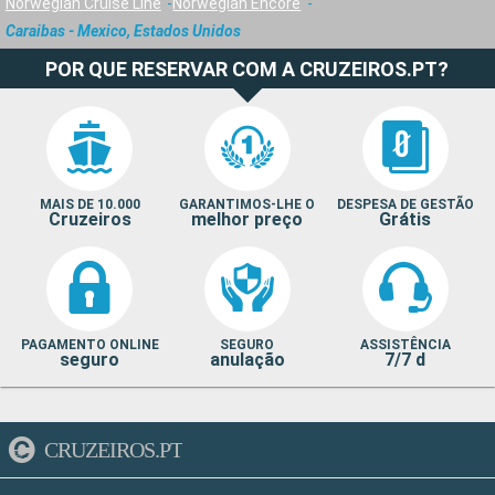
Norwegian Cruise Line
Norwegian Encore
Caraibas - Mexico, Estados Unidos
POR QUE RESERVAR COM A CRUZEIROS.PT?
MAIS DE 10.000
GARANTIMOS-LHE O
DESPESA DE GESTÃO
Cruzeiros
melhor preço
Grátis
PAGAMENTO ONLINE
SEGURO
ASSISTÊNCIA
seguro
anulação
7/7 d
CRUZEIROS.PT