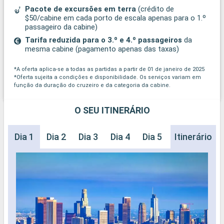
Pacote de excursões em terra
(crédito de
$50/cabine em cada porto de escala apenas para o 1.º
passageiro da cabine)
Tarifa reduzida para o 3.º e 4.º passageiros
da
mesma cabine (pagamento apenas das taxas)
*A oferta aplica-se a todas as partidas a partir de 01 de janeiro de 2025
*Oferta sujeita a condições e disponibilidade. Os serviços variam em
função da duração do cruzeiro e da categoria da cabine.
O SEU ITINERÁRIO
Dia 1
Dia 2
Dia 3
Dia 4
Dia 5
Dia 6
Itinerário
Dia 