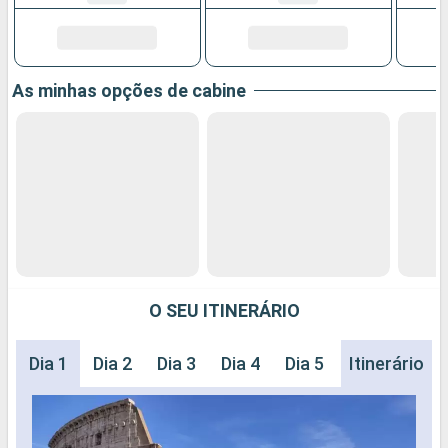
As minhas opções de cabine
O SEU ITINERÁRIO
Dia 1
Dia 2
Dia 3
Dia 4
Dia 5
Dia 6
Itinerário
Dia 