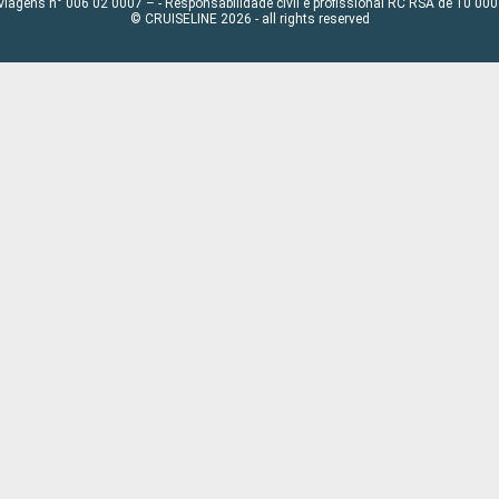
viagens n° 006 02 0007 – - Responsabilidade civil e profissional RC RSA de 10 0
© CRUISELINE 2026 - all rights reserved