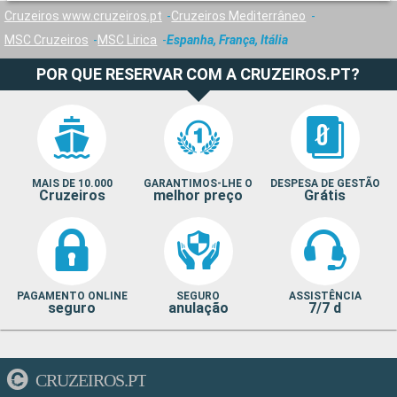
Cruzeiros www.cruzeiros.pt
Cruzeiros Mediterrâneo
MSC Cruzeiros
MSC Lirica
Espanha, França, Itália
POR QUE RESERVAR COM A CRUZEIROS.PT?
MAIS DE 10.000
GARANTIMOS-LHE O
DESPESA DE GESTÃO
Cruzeiros
melhor preço
Grátis
PAGAMENTO ONLINE
SEGURO
ASSISTÊNCIA
seguro
anulação
7/7 d
CRUZEIROS.PT