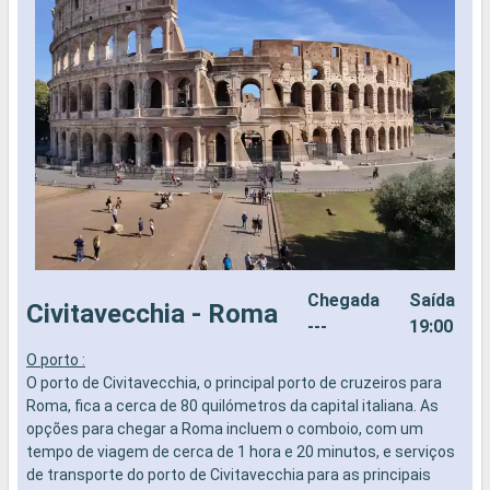
Chegada
Saída
Civitavecchia - Roma
---
19:00
O porto :
O
O porto de Civitavecchia, o principal porto de cruzeiros para
p
Roma, fica a cerca de 80 quilómetros da capital italiana. As
t
opções para chegar a Roma incluem o comboio, com um
g
tempo de viagem de cerca de 1 hora e 20 minutos, e serviços
e
de transporte do porto de Civitavecchia para as principais