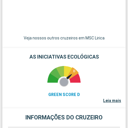
pelas pitorescas ruelas de Trastevere e explore as ruínas do
Fórum Romano. Para além de Roma, a zona de Civitavecchia
oferece outros destinos atractivos. A cidade de Tarquinia,
famosa pelos seus túmulos etruscos e museu arqueológico,
é uma fascinante escapadela cultural. Os jardins da Villa
Farnese em Caprarola, uma obra-prima do Renascimento,
oferecem um vislumbre do design italiano de jardins.
Veja nossos outros cruzeiros em MSC Lirica
AS INICIATIVAS ECOLÓGICAS
GREEN SCORE D
Leia mais
INFORMAÇÕES DO CRUZEIRO