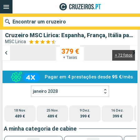
Encontrar um cruzeiro
Cruzeiro MSC Lirica: Espanha, França, Itália partindo de Civitavecchia - Roma
MSC Lirica
379 €
+ 72 fotos
Quando ir?
+ Taxas
Data de partida
Pagar em 4 prestações desde
95 €
/mês
Portos
Companhias
janeiro 2028
Pesquisar
18 Nov.
25 Nov.
9 Dez.
16 Dez.
489 €
489 €
399 €
399 €
A minha categoria de cabine