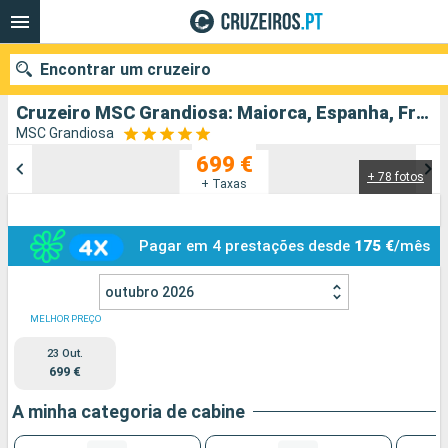
Encontrar um cruzeiro
Cruzeiro MSC Grandiosa: Maiorca, Espanha, França, Itália partindo de Palma de Maiorca
MSC Grandiosa
699 €
+ 78 fotos
Quando ir?
+ Taxas
Data de partida
Pagar em 4 prestações desde
175 €
/mês
Portos
Companhias
outubro 2026
Pesquisar
MELHOR PREÇO
23 Out.
699 €
A minha categoria de cabine