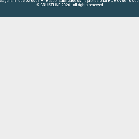
viagens n° 006 02 0007 – - Responsabilidade civil e profissional RC RSA de 10 0
© CRUISELINE 2026 - all rights reserved