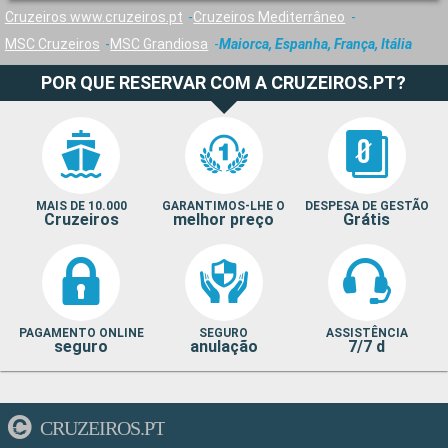
Cruzeiros www.cruzeiros.pt
Cruzeiros Mediterrâneo
MSC Cruzeiros
MSC Grandiosa
Maiorca, Espanha, França, Itália
POR QUE RESERVAR COM A CRUZEIROS.PT?
MAIS DE 10.000
GARANTIMOS-LHE O
DESPESA DE GESTÃO
Cruzeiros
melhor preço
Grátis
PAGAMENTO ONLINE
SEGURO
ASSISTÊNCIA
seguro
anulação
7/7 d
CRUZEIROS.PT