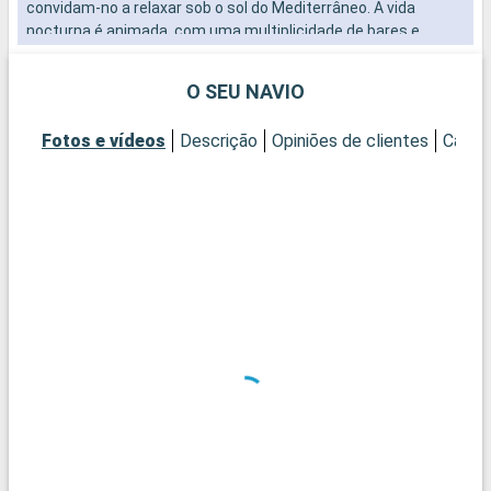
convidam-no a relaxar sob o sol do Mediterrâneo. A vida
O
nocturna é animada, com uma multiplicidade de bares e
B
discotecas.
d
e
O SEU NAVIO
p
s
Fotos e vídeos
Descrição
Opiniões de clientes
Cabin
O
N
e
p
f
a