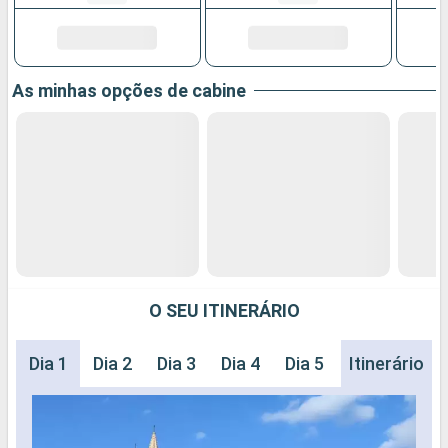
As minhas opções de cabine
O SEU ITINERÁRIO
Dia 1
Dia 2
Dia 3
Dia 4
Dia 5
Dia 6
Itinerário
Dia 