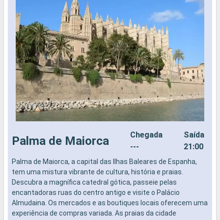
Chegada
Saída
Palma de Maiorca
---
21:00
Palma de Maiorca, a capital das Ilhas Baleares de Espanha,
O
tem uma mistura vibrante de cultura, história e praias.
O
Descubra a magnífica catedral gótica, passeie pelas
M
encantadoras ruas do centro antigo e visite o Palácio
e
Almudaina. Os mercados e as boutiques locais oferecem uma
R
experiência de compras variada. As praias da cidade
p